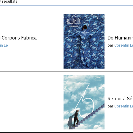
 résultats
 Corporis Fabrica
De Humani C
in Lê
par
Corentin L
Retour à Sé
par
Corentin L