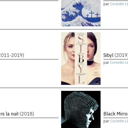
par
Corentin L
2011-2019)
Sibyl
(2019
par
Corentin L
rs la nuit
(2018)
Black Mirro
par
Corentin L