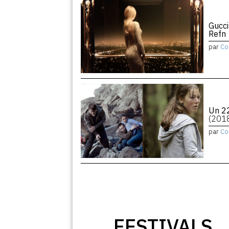
Gucci
Refn
par
Co
Un 22
(201
par
Co
FESTIVALS