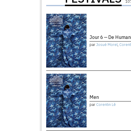
107
Jour 6 — De Humani
par
Josué Morel
,
Corent
Men
par
Corentin Lê