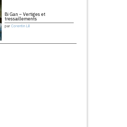
Bi Gan – Vertiges et
tressaillements
par
Corentin Lê