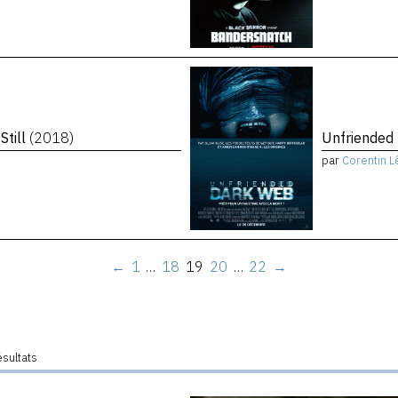
Still
(2018)
Unfriended
par
Corentin L
←
1
…
18
19
20
…
22
→
ésultats