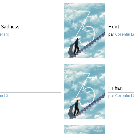
f Sadness
Hunt
érard
par
Corentin L
Hi-han
in Lê
par
Corentin L