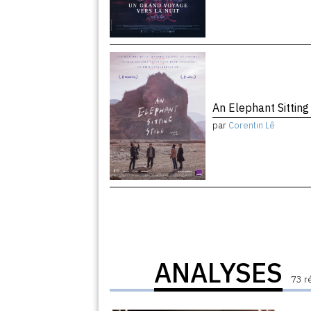
An Elephant Sitting 
par
Corentin Lê
ANALYSES
73 r