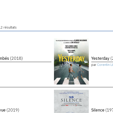
2 résultats
tombés
(2018)
Yesterday
(
par
Corentin L
evue
(2019)
Silence
(19