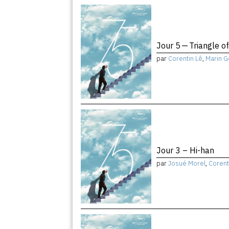
Jour 5 — Triangle o
par
Corentin Lê
,
Marin G
Jour 3 – Hi-han
par
Josué Morel
,
Corent