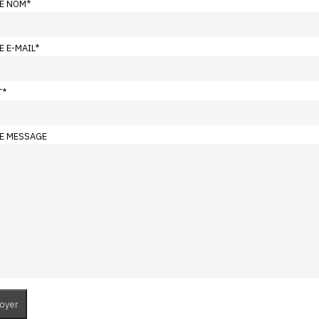
E NOM
*
E E-MAIL
*
T
*
E MESSAGE