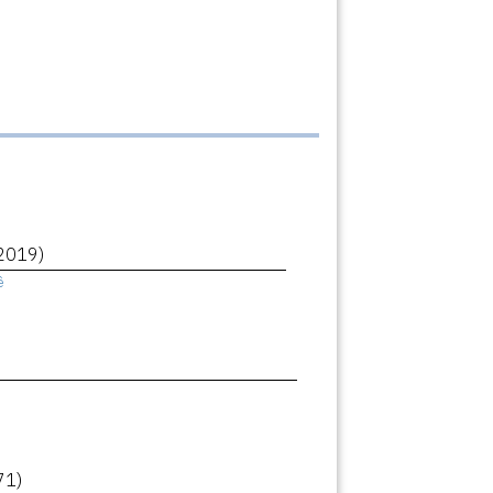
2019)
ê
71)