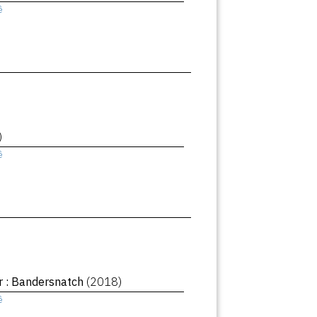
ê
)
ê
r : Bandersnatch
(2018)
ê