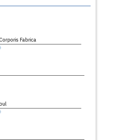
orporis Fabrica
ê
oul
ê