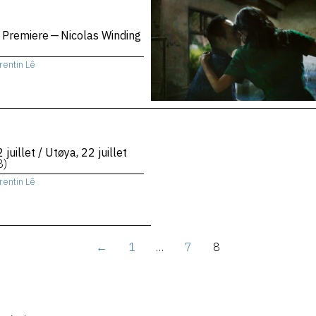
 Premiere — Nicolas Winding
rentin Lê
 juillet / Utøya, 22 juillet
8)
rentin Lê
←
1
…
7
8