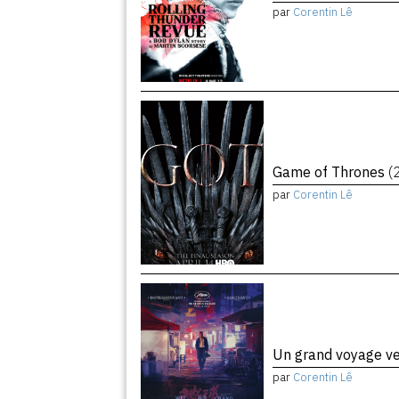
par
Corentin Lê
Game of Thrones
(
par
Corentin Lê
Un grand voyage ve
par
Corentin Lê