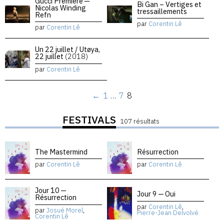
Gucci Premiere —
Bi Gan – Vertiges et
Nicolas Winding
tressaillements
Refn
par
Corentin Lê
par
Corentin Lê
Un 22 juillet / Utøya,
22 juillet
(2018)
par
Corentin Lê
←
1
…
7
8
FESTIVALS
107 résultats
The Mastermind
Résurrection
par
Corentin Lê
par
Corentin Lê
Jour 10 —
Jour 9 — Oui
Résurrection
par
Corentin Lê
,
par
Josué Morel
,
Pierre-Jean Delvolvé
Corentin Lê