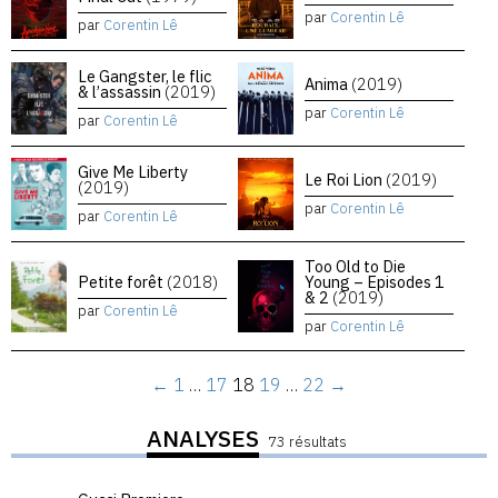
par
Corentin Lê
par
Corentin Lê
Le Gangster, le flic
Anima
(2019)
& l’assassin
(2019)
par
Corentin Lê
par
Corentin Lê
Give Me Liberty
Le Roi Lion
(2019)
(2019)
par
Corentin Lê
par
Corentin Lê
Too Old to Die
Petite forêt
(2018)
Young – Episodes 1
& 2
(2019)
par
Corentin Lê
par
Corentin Lê
←
1
…
17
18
19
…
22
→
ANALYSES
73 résultats