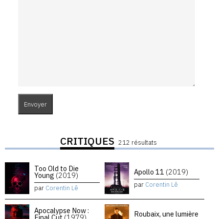
CRITIQUES
212 résultats
Too Old to Die
Apollo 11
(2019)
Young
(2019)
par
Corentin Lê
par
Corentin Lê
Apocalypse Now :
Roubaix, une lumière
Final Cut
(1979)