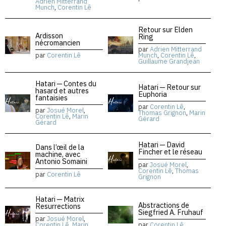
Adrien Mitterrand
Munch
,
Corentin Lê
Retour sur Elden
Ardisson
Ring
nécromancien
par
Adrien Mitterrand
par
Corentin Lê
Munch
,
Corentin Lê
,
Guillaume Grandjean
Hatari — Contes du
Hatari — Retour sur
hasard et autres
Euphoria
fantaisies
par
Corentin Lê
,
par
Josué Morel
,
Thomas Grignon
,
Marin
Corentin Lê
,
Marin
Gérard
Gérard
Hatari — David
Dans l’œil de la
Fincher et le réseau
machine, avec
Antonio Somaini
par
Josué Morel
,
Corentin Lê
,
Thomas
par
Corentin Lê
Grignon
Hatari — Matrix
Abstractions de
Resurrections
Siegfried A. Fruhauf
par
Josué Morel
,
Corentin Lê
,
Marin
par
Corentin Lê