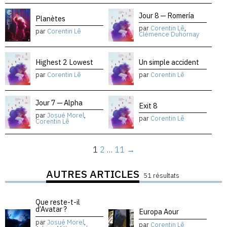
Jour 8 — Romería
Planètes
par
Corentin Lê
,
par
Corentin Lê
Clémence Duhornay
Highest 2 Lowest
Un simple accident
par
Corentin Lê
par
Corentin Lê
Jour 7 — Alpha
Exit 8
par
Josué Morel
,
par
Corentin Lê
Corentin Lê
1
2
…
11
→
AUTRES ARTICLES
51 résultats
Que reste-t-il
d’Avatar ?
Europa Aour
par
Josué Morel
,
par
Corentin Lê