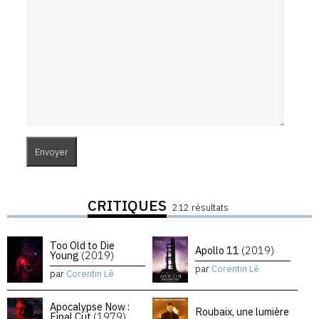
CRITIQUES
212 résultats
Too Old to Die
Apollo 11
(2019)
Young
(2019)
par
Corentin Lê
par
Corentin Lê
Apocalypse Now :
Roubaix, une lumière
Final Cut
(1979)