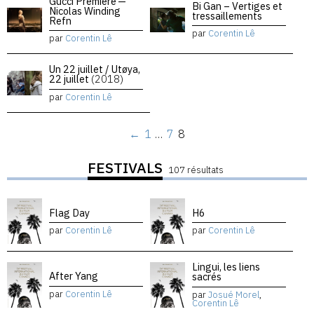
Gucci Premiere —
Bi Gan – Vertiges et
Nicolas Winding
tressaillements
Refn
par
Corentin Lê
par
Corentin Lê
Un 22 juillet / Utøya,
22 juillet
(2018)
par
Corentin Lê
←
1
…
7
8
FESTIVALS
107 résultats
Flag Day
H6
par
Corentin Lê
par
Corentin Lê
Lingui, les liens
After Yang
sacrés
par
Corentin Lê
par
Josué Morel
,
Corentin Lê