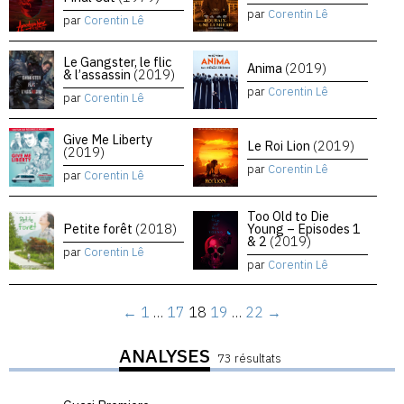
par
Corentin Lê
par
Corentin Lê
Le Gangster, le flic
Anima
(2019)
& l’assassin
(2019)
par
Corentin Lê
par
Corentin Lê
Give Me Liberty
Le Roi Lion
(2019)
(2019)
par
Corentin Lê
par
Corentin Lê
Too Old to Die
Petite forêt
(2018)
Young – Episodes 1
& 2
(2019)
par
Corentin Lê
par
Corentin Lê
←
1
…
17
18
19
…
22
→
ANALYSES
73 résultats