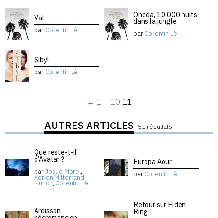
Onoda, 10 000 nuits
Val
dans la jungle
par
Corentin Lê
par
Corentin Lê
Sibyl
par
Corentin Lê
←
1
…
10
11
AUTRES ARTICLES
51 résultats
Que reste-t-il
d’Avatar ?
Europa Aour
par
Josué Morel
,
par
Corentin Lê
Adrien Mitterrand
Munch
,
Corentin Lê
Retour sur Elden
Ardisson
Ring
nécromancien