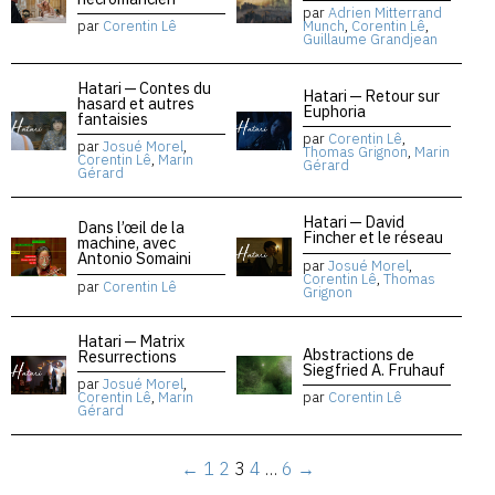
par
Adrien Mitterrand
par
Corentin Lê
Munch
,
Corentin Lê
,
Guillaume Grandjean
Hatari — Contes du
Hatari — Retour sur
hasard et autres
Euphoria
fantaisies
par
Corentin Lê
,
par
Josué Morel
,
Thomas Grignon
,
Marin
Corentin Lê
,
Marin
Gérard
Gérard
Hatari — David
Dans l’œil de la
Fincher et le réseau
machine, avec
Antonio Somaini
par
Josué Morel
,
Corentin Lê
,
Thomas
par
Corentin Lê
Grignon
Hatari — Matrix
Abstractions de
Resurrections
Siegfried A. Fruhauf
par
Josué Morel
,
Corentin Lê
,
Marin
par
Corentin Lê
Gérard
←
1
2
3
4
…
6
→