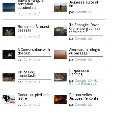
Edward Yang, la
Jeunesse, suite et
tentation
fin
occidentale
par
Corentin Lê
par
Corentin Lê
Jia Zhangke, David
Retour sur À l’ouest
Cronenberg : phase
des rails
terminale ?
par
Corentin Lê
par
Corentin Lê
A Conversation with
Akerman, la trilogie
the Sun
du passage
par
Corentin Lê
par
Corentin Lê
L’expérience
Bruce Lee,
Benning
iconoclaste
par
Corentin Lê
,
Marin
par
Corentin Lê
Gérard
,
Robin Vaz
Godard au pied de la
Des nouvelles de
lettre
Jacques Perconte
par
Corentin Lê
par
Corentin Lê