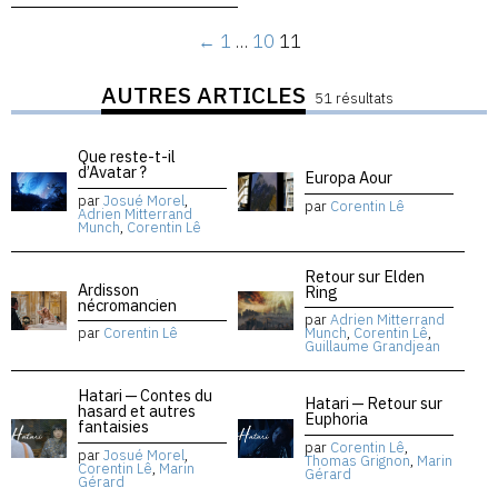
←
1
…
10
11
AUTRES ARTICLES
51 résultats
Que reste-t-il
d’Avatar ?
Europa Aour
par
Josué Morel
,
par
Corentin Lê
Adrien Mitterrand
Munch
,
Corentin Lê
Retour sur Elden
Ardisson
Ring
nécromancien
par
Adrien Mitterrand
par
Corentin Lê
Munch
,
Corentin Lê
,
Guillaume Grandjean
Hatari — Contes du
Hatari — Retour sur
hasard et autres
Euphoria
fantaisies
par
Corentin Lê
,
par
Josué Morel
,
Thomas Grignon
,
Marin
Corentin Lê
,
Marin
Gérard
Gérard