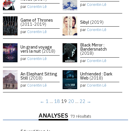
par
Corentin Lê
par
Corentin Lê
Game of Thrones
Sibyl
(2019)
(2011-2019)
par
Corentin Lê
par
Corentin Lê
Black Mirror :
Un grand voyage
Bandersnatch
vers la nuit
(2018)
(2018)
par
Corentin Lê
par
Corentin Lê
An Elephant Sitting
Unfriended : Dark
Still
(2018)
Web
(2018)
par
Corentin Lê
par
Corentin Lê
←
1
…
18
19
20
…
22
→
ANALYSES
73 résultats