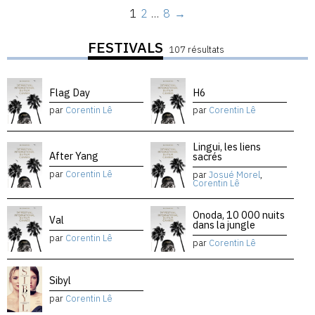
1
2
…
8
→
FESTIVALS
107 résultats
Flag Day
H6
par
Corentin Lê
par
Corentin Lê
Lingui, les liens
After Yang
sacrés
par
Corentin Lê
par
Josué Morel
,
Corentin Lê
Onoda, 10 000 nuits
Val
dans la jungle
par
Corentin Lê
par
Corentin Lê
Sibyl
par
Corentin Lê