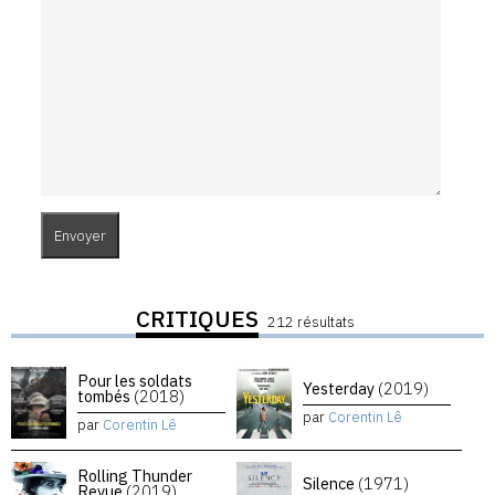
CRITIQUES
212 résultats
Pour les soldats
Yesterday
(2019)
tombés
(2018)
par
Corentin Lê
par
Corentin Lê
Rolling Thunder
Silence
(1971)
Revue
(2019)