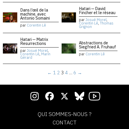
Hatari — David
Dans l’œil de la
Fincher et le réseau
machine, avec
Antonio Somaini
par
Josué Morel
,
Corentin Lê
,
Thomas
par
Corentin Lê
Grignon
Hatari — Matrix
Abstractions de
Resurrections
Siegfried A. Fruhauf
par
Josué Morel
,
Corentin Lê
,
Marin
par
Corentin Lê
Gérard
←
1
2
3
4
…
6
→
QUI SOMMES-NOUS ?
CONTACT