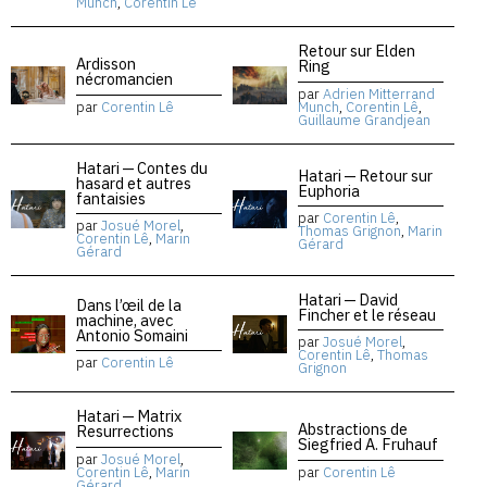
Munch
,
Corentin Lê
Retour sur Elden
Ardisson
Ring
nécromancien
par
Adrien Mitterrand
par
Corentin Lê
Munch
,
Corentin Lê
,
Guillaume Grandjean
Hatari — Contes du
Hatari — Retour sur
hasard et autres
Euphoria
fantaisies
par
Corentin Lê
,
par
Josué Morel
,
Thomas Grignon
,
Marin
Corentin Lê
,
Marin
Gérard
Gérard
Hatari — David
Dans l’œil de la
Fincher et le réseau
machine, avec
Antonio Somaini
par
Josué Morel
,
Corentin Lê
,
Thomas
par
Corentin Lê
Grignon
Hatari — Matrix
Abstractions de
Resurrections
Siegfried A. Fruhauf
par
Josué Morel
,
Corentin Lê
,
Marin
par
Corentin Lê
Gérard