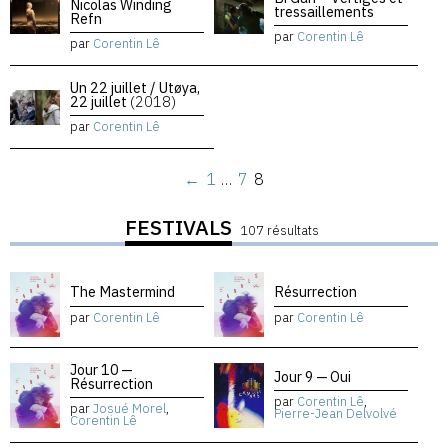
Nicolas Winding
tressaillements
Refn
par
Corentin Lê
par
Corentin Lê
Un 22 juillet / Utøya,
22 juillet
(2018)
par
Corentin Lê
←
1
…
7
8
FESTIVALS
107 résultats
The Mastermind
Résurrection
par
Corentin Lê
par
Corentin Lê
Jour 10 —
Jour 9 — Oui
Résurrection
par
Corentin Lê
,
par
Josué Morel
,
Pierre-Jean Delvolvé
Corentin Lê