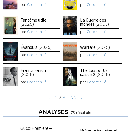
par
Corentin Lê
par
Corentin Lê
Fantôme utile
La Guerre des
(2025)
mondes
(2025)
par
Corentin Lê
par
Corentin Lê
Évanouis
(2025)
Warfare
(2025)
par
Corentin Lê
par
Corentin Lê
Frantz Fanon
The Last of Us,
(2025)
saison 2
(2025)
par
Corentin Lê
par
Corentin Lê
←
1
2
3
…
22
→
ANALYSES
73 résultats
Gucci Premiere —
Bi Gan – Vertiges et