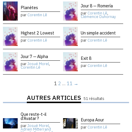
Jour 8 — Romería
Planètes
par
Corentin Lê
,
par
Corentin Lê
Clémence Duhornay
Highest 2 Lowest
Un simple accident
par
Corentin Lê
par
Corentin Lê
Jour 7 — Alpha
Exit 8
par
Josué Morel
,
par
Corentin Lê
Corentin Lê
1
2
…
11
→
AUTRES ARTICLES
51 résultats
Que reste-t-il
d’Avatar ?
Europa Aour
par
Josué Morel
,
par
Corentin Lê
Adrien Mitterrand