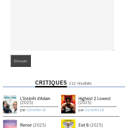
CRITIQUES
212 résultats
L’Intérêt d’Adam
Highest 2 Lowest
(2025)
(2025)
par
Corentin Lê
par
Corentin Lê
Renoir
(2025)
Exit 8
(2025)