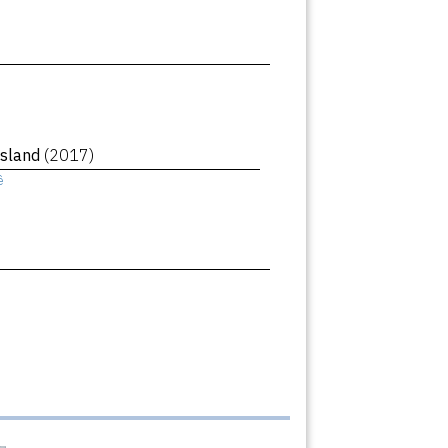
Island
(2017)
ê