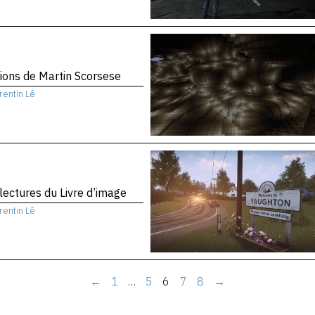
sions de Martin Scorsese
rentin Lê
 lectures du Livre d’image
rentin Lê
←
1
…
5
6
7
8
→