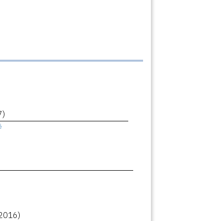
7)
ê
2016)