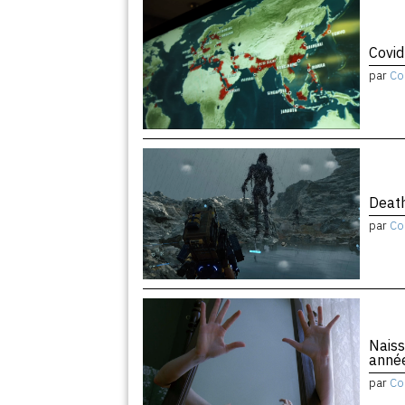
Covid
par
Co
Death
par
Co
Naiss
anné
par
Co