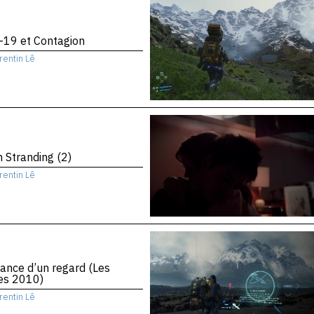
-19 et Contagion
rentin Lê
 Stranding (2)
rentin Lê
ance d’un regard (Les
es 2010)
rentin Lê