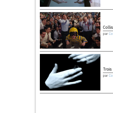
Colli
par
Co
Trois
par
Co