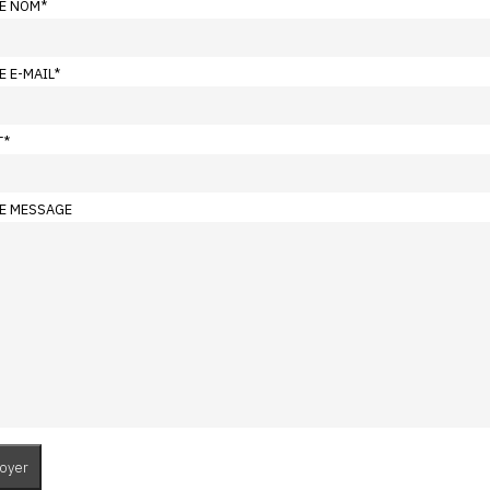
E NOM
*
E E-MAIL
*
T
*
E MESSAGE