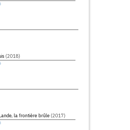
ê
sis
(2018)
ê
Lande, la frontière brûle
(2017)
ê