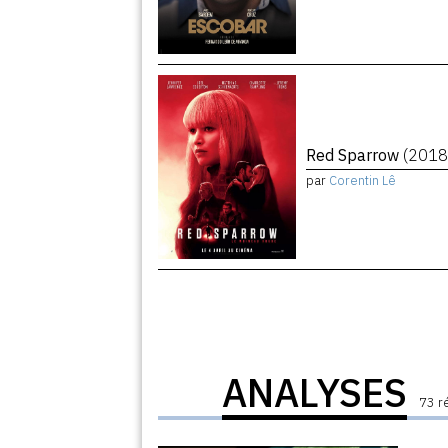
Red Sparrow
(2018
par
Corentin Lê
ANALYSES
73 r