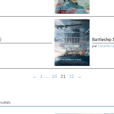
)
Battleship 
par
Corentin L
←
1
…
20
21
22
→
ésultats