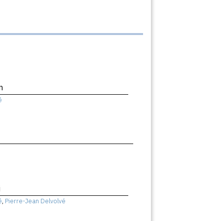
n
ê
i
ê
,
Pierre-Jean Delvolvé