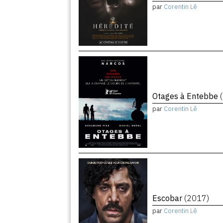
par
Corentin Lê
Otages à Entebbe
par
Corentin Lê
Escobar
(2017)
par
Corentin Lê