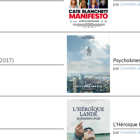
par
Corentin L
(2017)
Psychokine
par
Corentin L
L’Héroïque 
par
Corentin L