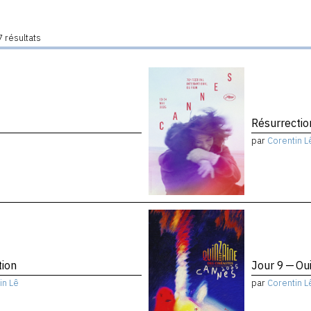
 résultats
Résurrectio
par
Corentin L
tion
Jour 9 — Ou
in Lê
par
Corentin L