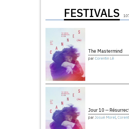
FESTIVALS
107
The Mastermind
par
Corentin Lê
Jour 10 — Résurrec
par
Josué Morel
,
Corent