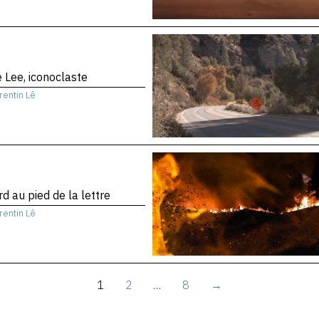
 Lee, iconoclaste
rentin Lê
d au pied de la lettre
rentin Lê
1
2
…
8
→