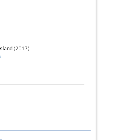
Island
(2017)
ê