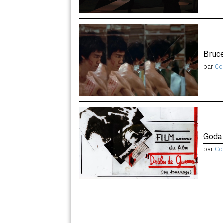
Bruce
par
Co
Godar
par
Co