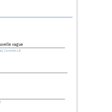
uvelle vague
el
,
Corentin Lê
ê