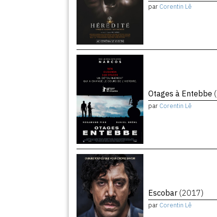
par
Corentin Lê
Otages à Entebbe
par
Corentin Lê
Escobar
(2017)
par
Corentin Lê