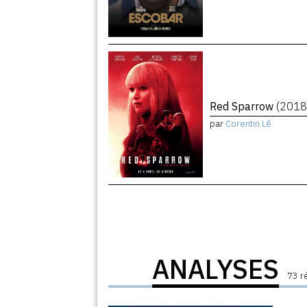
Red Sparrow
(2018
par
Corentin Lê
ANALYSES
73 r