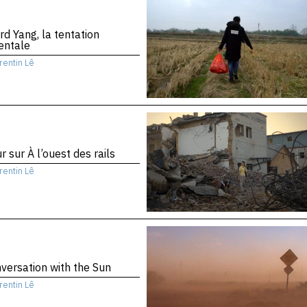
d Yang, la tentation
entale
rentin Lê
r sur À l’ouest des rails
rentin Lê
versation with the Sun
rentin Lê