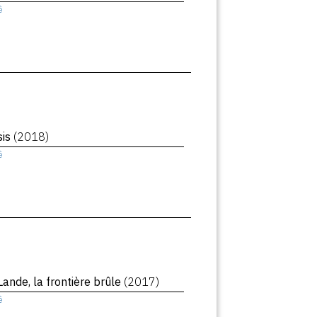
ê
sis
(2018)
ê
Lande, la frontière brûle
(2017)
ê