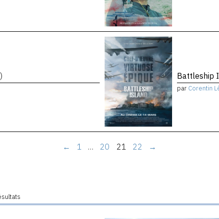
)
Battleship 
par
Corentin L
←
1
…
20
21
22
→
ésultats