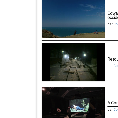
Edwar
occid
par
Co
Retou
par
Co
A Con
par
Co