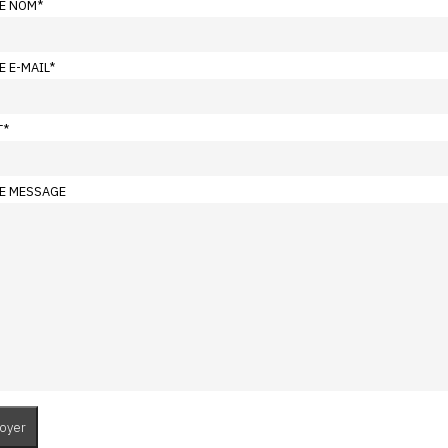
E NOM
*
E E-MAIL
*
T
*
E MESSAGE