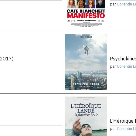
par
Corentin L
(2017)
Psychokine
par
Corentin L
L’Héroïque 
par
Corentin L