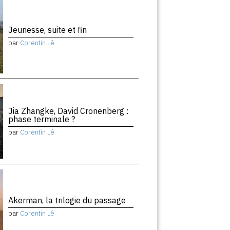
Jeunesse, suite et fin
par
Corentin Lê
Jia Zhangke, David Cronenberg :
phase terminale ?
par
Corentin Lê
Akerman, la trilogie du passage
par
Corentin Lê