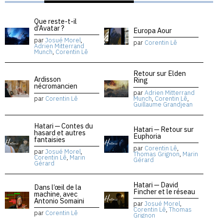
Que reste-t-il
d’Avatar ?
Europa Aour
par
Josué Morel
,
par
Corentin Lê
Adrien Mitterrand
Munch
,
Corentin Lê
Retour sur Elden
Ardisson
Ring
nécromancien
par
Adrien Mitterrand
par
Corentin Lê
Munch
,
Corentin Lê
,
Guillaume Grandjean
Hatari — Contes du
Hatari — Retour sur
hasard et autres
Euphoria
fantaisies
par
Corentin Lê
,
par
Josué Morel
,
Thomas Grignon
,
Marin
Corentin Lê
,
Marin
Gérard
Gérard
Hatari — David
Dans l’œil de la
Fincher et le réseau
machine, avec
Antonio Somaini
par
Josué Morel
,
Corentin Lê
,
Thomas
par
Corentin Lê
Grignon