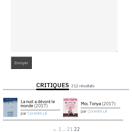
CRITIQUES
212 résultats
La nuit a dévoré le
Moi, Tonya
(2017)
monde
(2017)
par
Corentin Lê
par
Corentin Lê
←
1
…
21
22