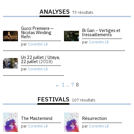
ANALYSES
73 résultats
Gucci Premiere —
Bi Gan – Vertiges et
Nicolas Winding
tressaillements
Refn
par
Corentin Lê
par
Corentin Lê
Un 22 juillet / Utøya,
22 juillet
(2018)
par
Corentin Lê
←
1
…
7
8
FESTIVALS
107 résultats
The Mastermind
Résurrection
par
Corentin Lê
par
Corentin Lê