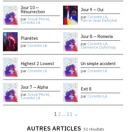
Jour 10 —
Jour 9 — Oui
Résurrection
par
Corentin Lê
,
par
Josué Morel
,
Pierre-Jean Delvolvé
Corentin Lê
Jour 8 — Romería
Planètes
par
Corentin Lê
,
par
Corentin Lê
Clémence Duhornay
Highest 2 Lowest
Un simple accident
par
Corentin Lê
par
Corentin Lê
Jour 7 — Alpha
Exit 8
par
Josué Morel
,
par
Corentin Lê
Corentin Lê
1
2
…
11
→
AUTRES ARTICLES
51 résultats