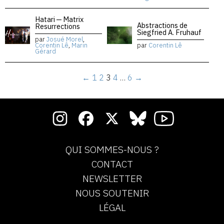
Hatari — Matrix
Abstractions de
Resurrections
Siegfried A. Fruhauf
par
Josué Morel
,
Corentin Lê
,
Marin
par
Corentin Lê
Gérard
←
1
2
3
4
…
6
→
QUI SOMMES-NOUS ?
CONTACT
NEWSLETTER
NOUS SOUTENIR
LÉGAL