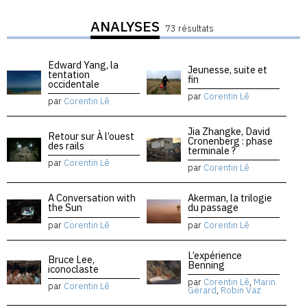
ANALYSES
73 résultats
Edward Yang, la
Jeunesse, suite et
tentation
fin
occidentale
par
Corentin Lê
par
Corentin Lê
Jia Zhangke, David
Retour sur À l’ouest
Cronenberg : phase
des rails
terminale ?
par
Corentin Lê
par
Corentin Lê
A Conversation with
Akerman, la trilogie
the Sun
du passage
par
Corentin Lê
par
Corentin Lê
L’expérience
Bruce Lee,
Benning
iconoclaste
par
Corentin Lê
,
Marin
par
Corentin Lê
Gérard
,
Robin Vaz