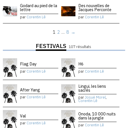
Godard au pied de la
Des nouvelles de
lettre
Jacques Perconte
par
Corentin Lê
par
Corentin Lê
1
2
…
8
→
FESTIVALS
107 résultats
Flag Day
H6
par
Corentin Lê
par
Corentin Lê
Lingui, les liens
After Yang
sacrés
par
Corentin Lê
par
Josué Morel
,
Corentin Lê
Onoda, 10 000 nuits
Val
dans la jungle
par
Corentin Lê
par
Corentin Lê