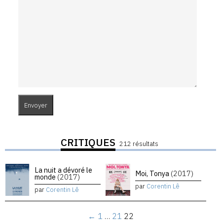
CRITIQUES
212 résultats
La nuit a dévoré le
Moi, Tonya
(2017)
monde
(2017)
par
Corentin Lê
par
Corentin Lê
←
1
…
21
22