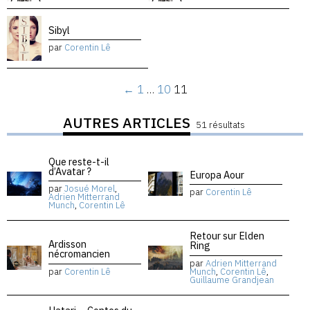
Sibyl
par
Corentin Lê
←
1
…
10
11
AUTRES ARTICLES
51 résultats
Que reste-t-il
d’Avatar ?
Europa Aour
par
Josué Morel
,
par
Corentin Lê
Adrien Mitterrand
Munch
,
Corentin Lê
Retour sur Elden
Ardisson
Ring
nécromancien
par
Adrien Mitterrand
par
Corentin Lê
Munch
,
Corentin Lê
,
Guillaume Grandjean