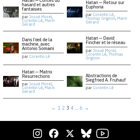
Hatari — Contes du
Hatari — Retour sur
hasard et autres
Euphoria
fantaisies
par
Corentin Lê
,
par
Josué Morel
,
Thomas Grignon
,
Marin
Corentin Lê
,
Marin
Gérard
Gérard
Hatari — David
Dans l’œil de la
Fincher et le réseau
machine, avec
Antonio Somaini
par
Josué Morel
,
Corentin Lê
,
Thomas
par
Corentin Lê
Grignon
Hatari — Matrix
Abstractions de
Resurrections
Siegfried A. Fruhauf
par
Josué Morel
,
Corentin Lê
,
Marin
par
Corentin Lê
Gérard
←
1
2
3
4
…
6
→