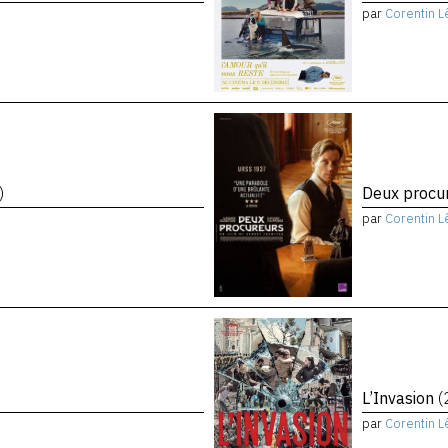
par
Corentin L
)
Deux procu
par
Corentin L
L’Invasion
(
par
Corentin L