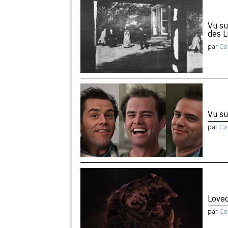
Vu su
des 
par
Co
Vu su
par
Co
Lovec
par
Co