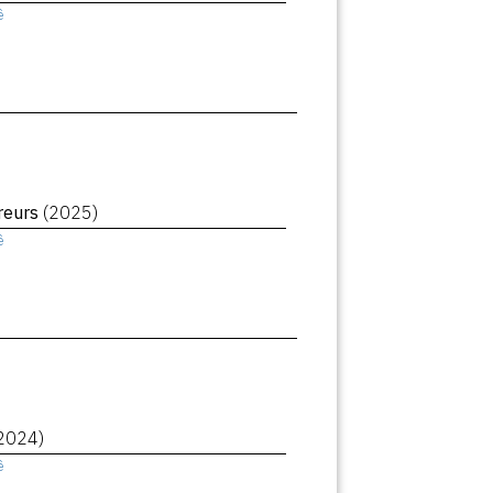
ê
reurs
(2025)
ê
2024)
ê