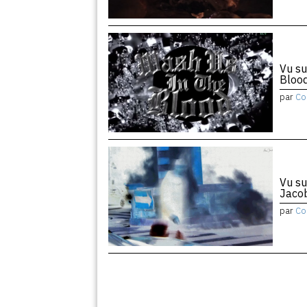
Vu su
Bloo
par
Co
Vu su
Jaco
par
Co