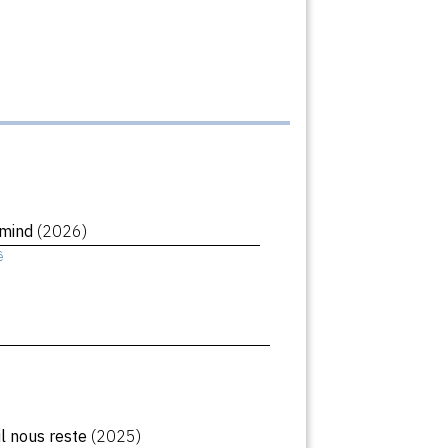
rmind
(2026)
ê
il nous reste
(2025)