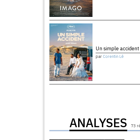
Un simple acciden
par
Corentin Lê
ANALYSES
73 r