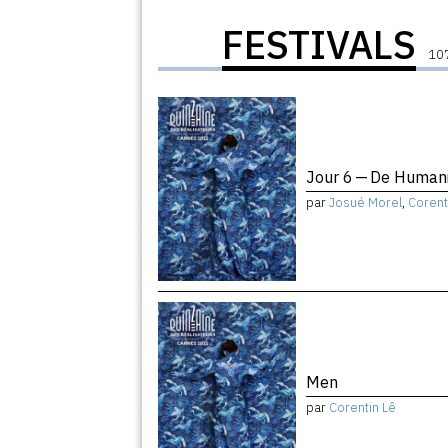
FESTIVALS
107
Jour 6 — De Humani
par
Josué Morel
,
Corent
Men
par
Corentin Lê