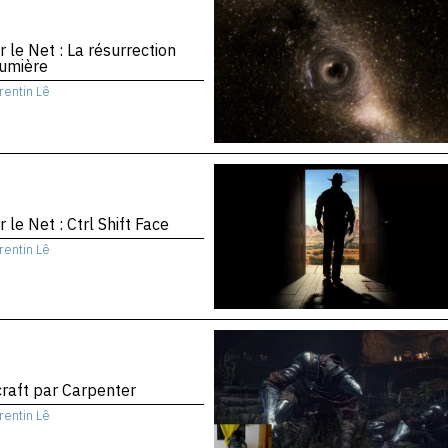
r le Net : La résurrection
Lumière
rentin Lê
r le Net : Ctrl Shift Face
rentin Lê
raft par Carpenter
rentin Lê