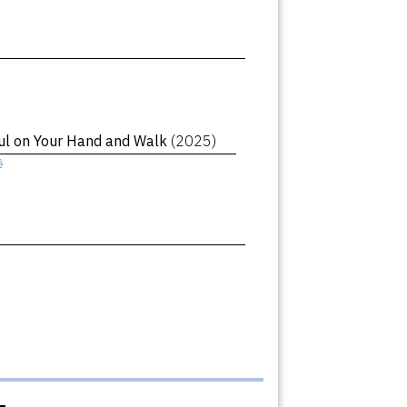
oul on Your Hand and Walk
(2025)
ê