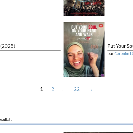
t
(2025)
Put Your S
par
Corentin L
1
2
…
22
→
ésultats