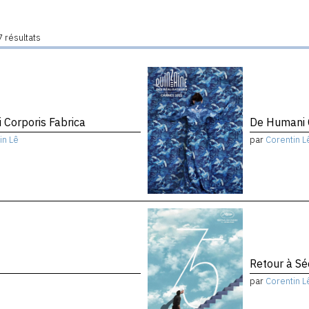
 résultats
 Corporis Fabrica
De Humani C
in Lê
par
Corentin L
Retour à Sé
par
Corentin L