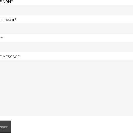
E NOM
*
E E-MAIL
*
T
*
E MESSAGE