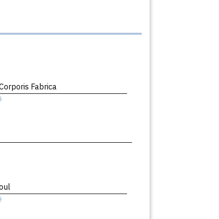
orporis Fabrica
ê
oul
ê