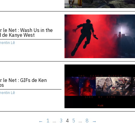
r le Net : Wash Us in the
d de Kanye West
rentin Lê
r le Net : GIFs de Ken
bs
rentin Lê
←
1
…
3
4
5
…
8
→