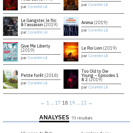
par
Corentin Lê
par
Corentin Lê
Le Gangster, le flic
Anima
(2019)
& l’assassin
(2019)
par
Corentin Lê
par
Corentin Lê
Give Me Liberty
Le Roi Lion
(2019)
(2019)
par
Corentin Lê
par
Corentin Lê
Too Old to Die
Petite forêt
(2018)
Young – Episodes 1
& 2
(2019)
par
Corentin Lê
par
Corentin Lê
←
1
…
17
18
19
…
22
→
ANALYSES
73 résultats