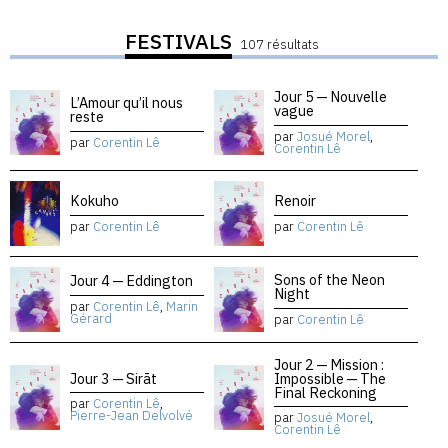
FESTIVALS
107 résultats
Jour 5 — Nouvelle
L’Amour qu’il nous
vague
reste
par
Josué Morel
,
par
Corentin Lê
Corentin Lê
Kokuho
Renoir
par
Corentin Lê
par
Corentin Lê
Sons of the Neon
Jour 4 — Eddington
Night
par
Corentin Lê
,
Marin
Gérard
par
Corentin Lê
Jour 2 — Mission :
Jour 3 — Sirāt
Impossible — The
Final Reckoning
par
Corentin Lê
,
Pierre-Jean Delvolvé
par
Josué Morel
,
Corentin Lê