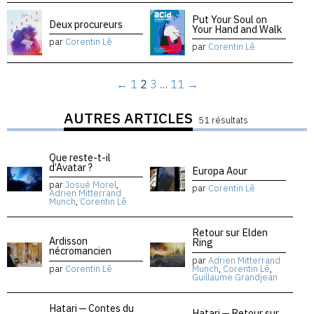
Put Your Soul on
Deux procureurs
Your Hand and Walk
par
Corentin Lê
par
Corentin Lê
←
1
2
3
…
11
→
AUTRES ARTICLES
51 résultats
Que reste-t-il
d’Avatar ?
Europa Aour
par
Josué Morel
,
par
Corentin Lê
Adrien Mitterrand
Munch
,
Corentin Lê
Retour sur Elden
Ardisson
Ring
nécromancien
par
Adrien Mitterrand
par
Corentin Lê
Munch
,
Corentin Lê
,
Guillaume Grandjean
Hatari — Contes du
Hatari — Retour sur