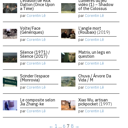
L’évasion de Rick
Lumières du jeu
Dalton (Once Upon
vidéo (1) – Shadow
a Time)
of the Colossus
par
Corentin Lê
par
Corentin Lê
Volte/Face
L’angle mort
(Génériques)
(Roubaix)
(2019)
par
Corentin Lê
par
Corentin Lê
Silence (1971) /
Matrix, un legs en
Silence (2017)
question
par
Corentin Lê
par
Corentin Lê
Scinder l’espace
Chuva / Árvore Da
(Monrovia)
Vida / M
par
Corentin Lê
par
Corentin Lê
Le composite selon
Xiao Wu, artisan
Jia Zhang-ke
pickpocket
(1997)
par
Corentin Lê
par
Corentin Lê
←
1
…
6
7
8
→