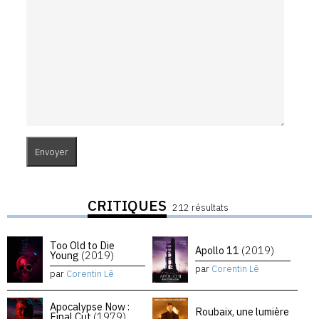
CRITIQUES
212 résultats
Too Old to Die
Apollo 11
(2019)
Young
(2019)
par
Corentin Lê
par
Corentin Lê
Apocalypse Now :
Roubaix, une lumière
Final Cut
(1979)