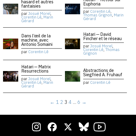
hasard et autres
Euphoria
fantaisies
par
Corentin Lê
,
par
Josué Morel
,
Thomas Grignon
,
Marin
Corentin Lê
,
Marin
Gérard
Gérard
Hatari — David
Dans l’œil de la
Fincher et le réseau
machine, avec
Antonio Somaini
par
Josué Morel
,
Corentin Lê
,
Thomas
par
Corentin Lê
Grignon
Hatari — Matrix
Abstractions de
Resurrections
Siegfried A. Fruhauf
par
Josué Morel
,
Corentin Lê
,
Marin
par
Corentin Lê
Gérard
←
1
2
3
4
…
6
→