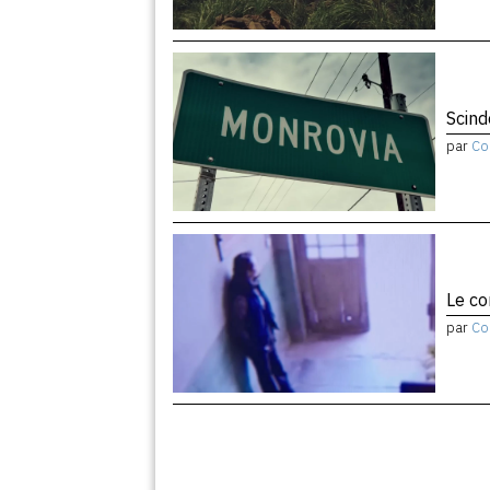
Scind
par
Co
Le co
par
Co