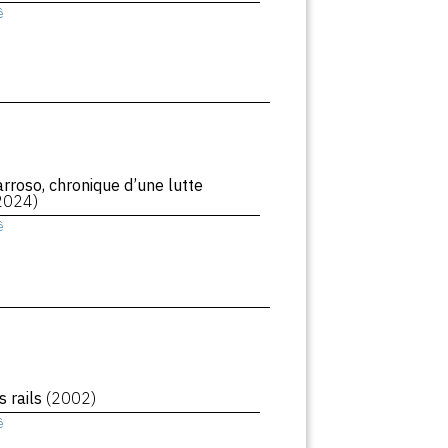
ê
rroso, chronique d’une lutte
2024)
ê
s rails
(2002)
ê