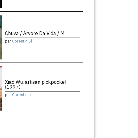
Chuva / Árvore Da Vida / M
par
Corentin Lê
Xiao Wu, artisan pickpocket
(1997)
par
Corentin Lê