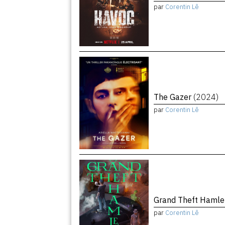
par
Corentin Lê
The Gazer
(2024)
par
Corentin Lê
Grand Theft Haml
par
Corentin Lê