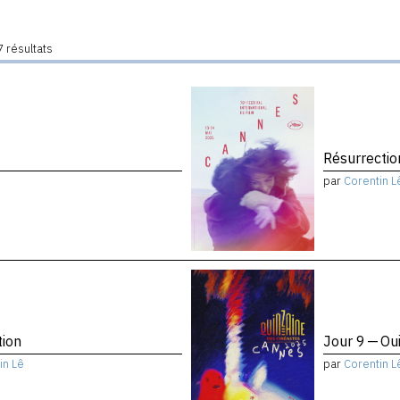
 résultats
Résurrectio
par
Corentin L
tion
Jour 9 — Ou
in Lê
par
Corentin L