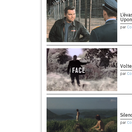
L’éva
Upon
par
Co
Volte
par
Co
Silen
par
Co