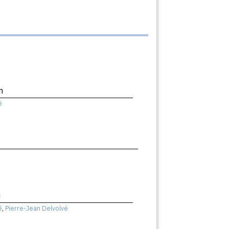
n
ê
i
ê
,
Pierre-Jean Delvolvé