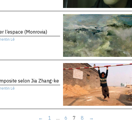
er l’espace (Monrovia)
rentin Lê
mposite selon Jia Zhang-ke
rentin Lê
←
1
…
6
7
8
→