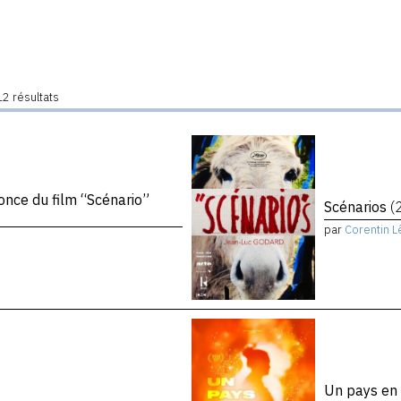
2 résultats
once du film “Scénario”
Scénarios
(
par
Corentin L
Un pays e