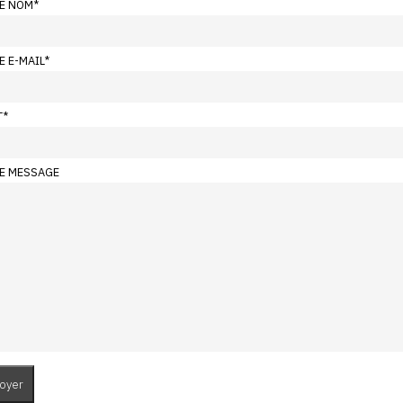
E NOM
*
E E-MAIL
*
T
*
E MESSAGE