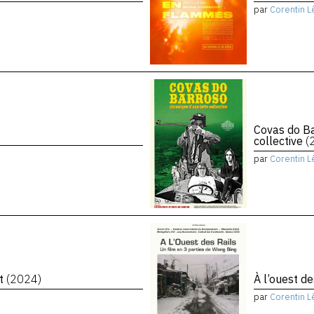
par
Corentin L
Covas do Ba
collective
(
par
Corentin L
et
(2024)
À l’ouest de
par
Corentin L