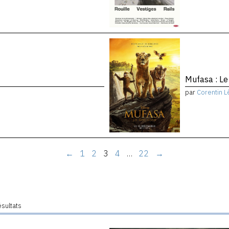
Mufasa : Le
par
Corentin L
←
1
2
3
4
…
22
→
ésultats