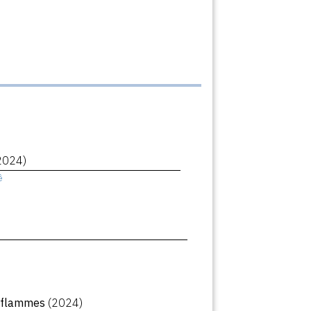
2024)
ê
n flammes
(2024)