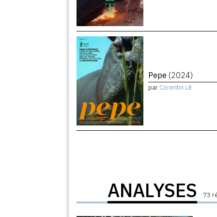
Pepe
(2024)
par
Corentin Lê
ANALYSES
73 r