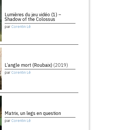
Lumières du jeu vidéo (1) –
Shadow of the Colossus
par
Corentin Lê
L’angle mort (Roubaix)
(2019)
par
Corentin Lê
Matrix, un legs en question
par
Corentin Lê