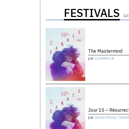
FESTIVALS
107
The Mastermind
par
Corentin Lê
Jour 10 — Résurrec
par
Josué Morel
,
Corent