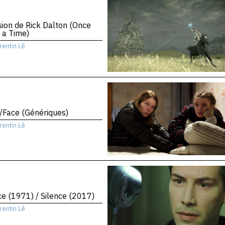
sion de Rick Dalton (Once
 a Time)
rentin Lê
/Face (Génériques)
rentin Lê
ce (1971) / Silence (2017)
rentin Lê