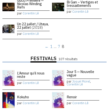
Gucci Premiere —
Bi Gan – Vertiges et
Nicolas Winding
tressaillements
Refn
par
Corentin Lê
par
Corentin Lê
Un 22 juillet / Utøya,
22 juillet
(2018)
par
Corentin Lê
←
1
…
7
8
FESTIVALS
107 résultats
Jour 5 — Nouvelle
L’Amour qu’il nous
vague
reste
par
Josué Morel
,
par
Corentin Lê
Corentin Lê
Kokuho
Renoir
par
Corentin Lê
par
Corentin Lê