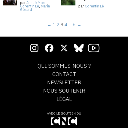
par
Josué Morel
,
Corentin Lê
,
Marin
par
Corentin Lê
Gérard
←
1
2
3
4
…
6
→
QUI SOMMES-NOUS ?
CONTACT
NEWSLETTER
NOUS SOUTENIR
LÉGAL
AVEC LE SOUTIEN DU