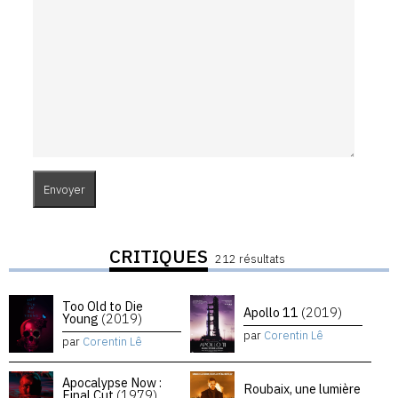
CRITIQUES
212 résultats
Too Old to Die
Apollo 11
(2019)
Young
(2019)
par
Corentin Lê
par
Corentin Lê
Apocalypse Now :
Roubaix, une lumière
Final Cut
(1979)