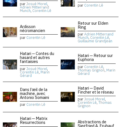
par
Josué Morel
,
par
Corentin Lê
Adrien Mitterrand
Munch
,
Corentin Lê
Retour sur Elden
Ardisson
Ring
nécromancien
par
Adrien Mitterrand
par
Corentin Lê
Munch
,
Corentin Lê
,
Guillaume Grandjean
Hatari — Contes du
Hatari — Retour sur
hasard et autres
Euphoria
fantaisies
par
Corentin Lê
,
par
Josué Morel
,
Thomas Grignon
,
Marin
Corentin Lê
,
Marin
Gérard
Gérard
Hatari — David
Dans l’œil de la
Fincher et le réseau
machine, avec
Antonio Somaini
par
Josué Morel
,
Corentin Lê
,
Thomas
par
Corentin Lê
Grignon
Hatari — Matrix
Abstractions de
Resurrections
Siegfried A. Fruhauf