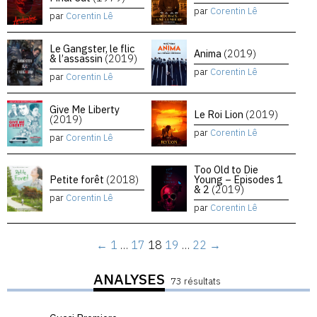
par
Corentin Lê
par
Corentin Lê
Le Gangster, le flic
Anima
(2019)
& l’assassin
(2019)
par
Corentin Lê
par
Corentin Lê
Give Me Liberty
Le Roi Lion
(2019)
(2019)
par
Corentin Lê
par
Corentin Lê
Too Old to Die
Petite forêt
(2018)
Young – Episodes 1
& 2
(2019)
par
Corentin Lê
par
Corentin Lê
←
1
…
17
18
19
…
22
→
ANALYSES
73 résultats