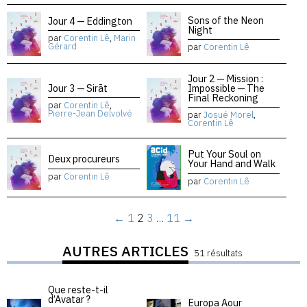
Sons of the Neon
Jour 4 — Eddington
Night
par
Corentin Lê
,
Marin
Gérard
par
Corentin Lê
Jour 2 — Mission :
Jour 3 — Sirāt
Impossible — The
Final Reckoning
par
Corentin Lê
,
Pierre-Jean Delvolvé
par
Josué Morel
,
Corentin Lê
Put Your Soul on
Deux procureurs
Your Hand and Walk
par
Corentin Lê
par
Corentin Lê
←
1
2
3
…
11
→
AUTRES ARTICLES
51 résultats
Que reste-t-il
d’Avatar ?
Europa Aour