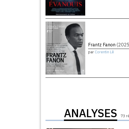
Frantz Fanon
(2025
par
Corentin Lê
ANALYSES
73 r