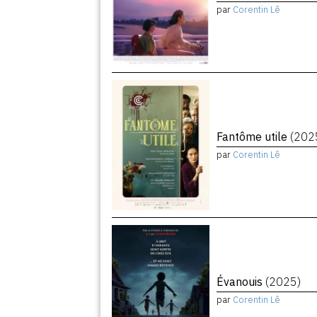
par
Corentin Lê
Fantôme utile
(202
par
Corentin Lê
Évanouis
(2025)
par
Corentin Lê