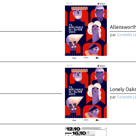
Allenswort
par
Corentin L
Lonely Oak
par
Corentin L