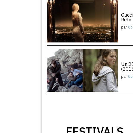
Gucci
Refn
par
Co
Un 22
(201
par
Co
FESTIVALS