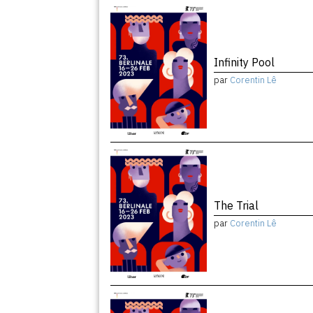
Infinity Pool
par
Corentin Lê
The Trial
par
Corentin Lê