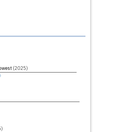
Lowest
(2025)
ê
5)