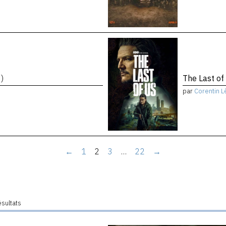
)
The Last of
par
Corentin L
←
1
2
3
…
22
→
ésultats