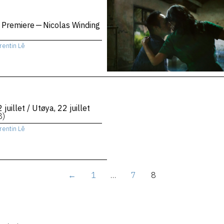
 Premiere — Nicolas Winding
rentin Lê
 juillet / Utøya, 22 juillet
8)
rentin Lê
←
1
…
7
8