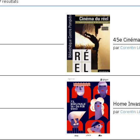
 résultats
45e Cinéma
par
Corentin L
Home Invas
par
Corentin L