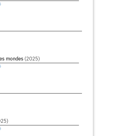
ê
des mondes
(2025)
ê
025)
ê