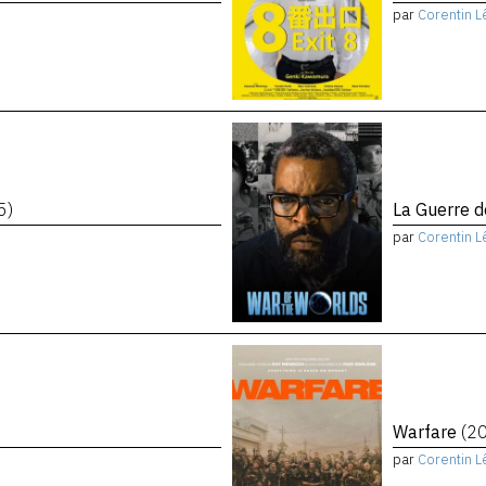
par
Corentin L
5)
La Guerre 
par
Corentin L
Warfare
(2
par
Corentin L