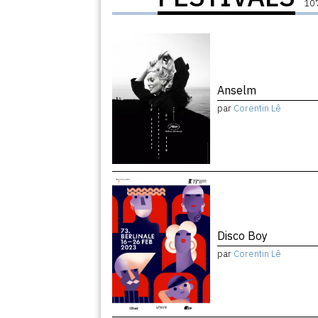
107
Anselm
par
Corentin Lê
Disco Boy
par
Corentin Lê