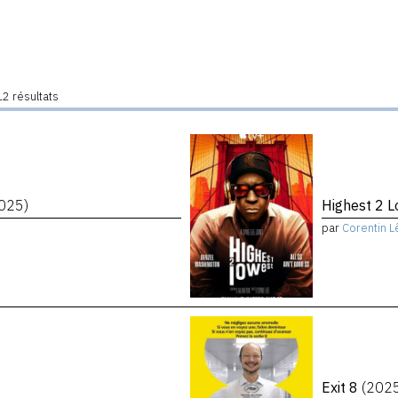
2 résultats
025)
Highest 2 
par
Corentin L
Exit 8
(202