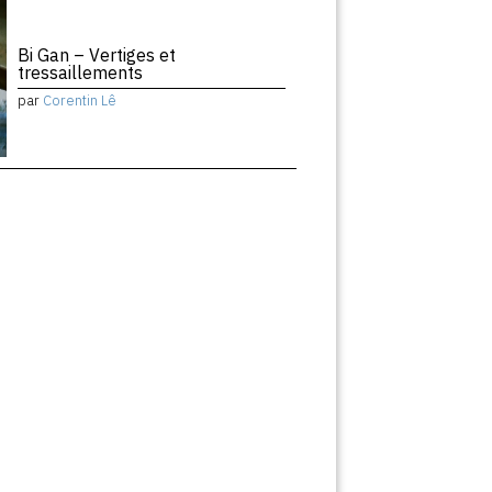
Bi Gan – Vertiges et
tressaillements
par
Corentin Lê