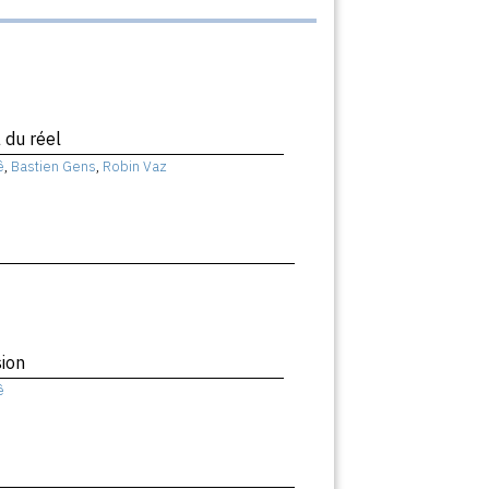
 du réel
ê
,
Bastien Gens
,
Robin Vaz
ion
ê