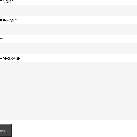
E NOM
*
E E-MAIL
*
T
*
E MESSAGE