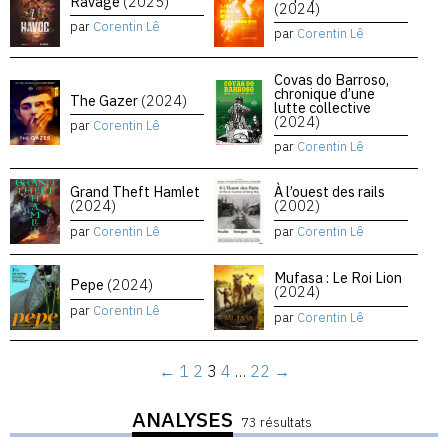
Ravage
(2025)
(2024)
par
Corentin Lê
par
Corentin Lê
Covas do Barroso,
chronique d’une
The Gazer
(2024)
lutte collective
(2024)
par
Corentin Lê
par
Corentin Lê
Grand Theft Hamlet
À l’ouest des rails
(2024)
(2002)
par
Corentin Lê
par
Corentin Lê
Mufasa : Le Roi Lion
Pepe
(2024)
(2024)
par
Corentin Lê
par
Corentin Lê
←
1
2
3
4
…
22
→
ANALYSES
73 résultats