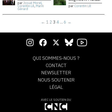
par
Josué Morel
,
Corentin Lê
,
Marin
par
Corentin Lê
Gérard
←
1
2
3
4
…
6
→
QUI SOMMES-NOUS ?
CONTACT
NEWSLETTER
NOUS SOUTENIR
LÉGAL
AVEC LE SOUTIEN DU