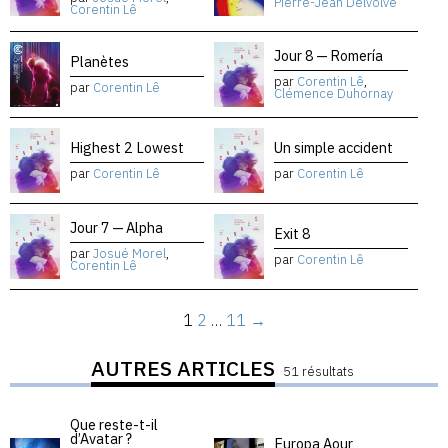
Pierre-Jean Delvolvé
Corentin Lê
Jour 8 — Romería
Planètes
par
Corentin Lê
,
par
Corentin Lê
Clémence Duhornay
Highest 2 Lowest
Un simple accident
par
Corentin Lê
par
Corentin Lê
Jour 7 — Alpha
Exit 8
par
Josué Morel
,
par
Corentin Lê
Corentin Lê
1
2
…
11
→
AUTRES ARTICLES
51 résultats
Que reste-t-il
d’Avatar ?
Europa Aour