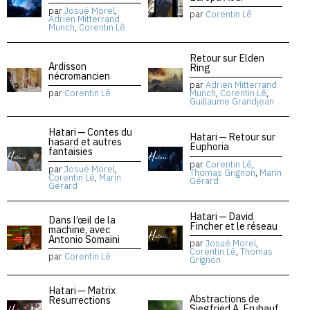
par
Josué Morel
,
par
Corentin Lê
Adrien Mitterrand
Munch
,
Corentin Lê
Retour sur Elden
Ardisson
Ring
nécromancien
par
Adrien Mitterrand
par
Corentin Lê
Munch
,
Corentin Lê
,
Guillaume Grandjean
Hatari — Contes du
Hatari — Retour sur
hasard et autres
Euphoria
fantaisies
par
Corentin Lê
,
par
Josué Morel
,
Thomas Grignon
,
Marin
Corentin Lê
,
Marin
Gérard
Gérard
Hatari — David
Dans l’œil de la
Fincher et le réseau
machine, avec
Antonio Somaini
par
Josué Morel
,
Corentin Lê
,
Thomas
par
Corentin Lê
Grignon
Hatari — Matrix
Abstractions de
Resurrections
Siegfried A. Fruhauf