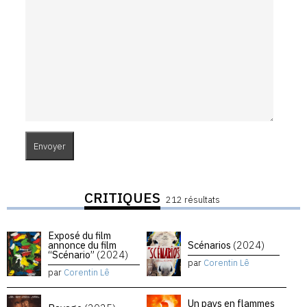
CRITIQUES
212 résultats
Exposé du film
annonce du film
Scénarios
(2024)
“Scénario”
(2024)
par
Corentin Lê
par
Corentin Lê
Un pays en flammes