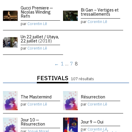
Gucci Premiere —
Bi Gan – Vertiges et
Nicolas Winding
tressaillements
Refn
par
Corentin Lê
par
Corentin Lê
Un 22 juillet / Utøya,
22 juillet
(2018)
par
Corentin Lê
←
1
…
7
8
FESTIVALS
107 résultats
The Mastermind
Résurrection
par
Corentin Lê
par
Corentin Lê
Jour 10 —
Jour 9 — Oui
Résurrection
par
Corentin Lê
,
par
Josué Morel
,