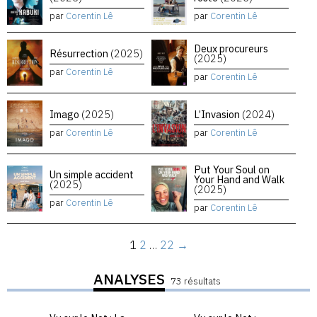
par
Corentin Lê
par
Corentin Lê
Deux procureurs
Résurrection
(2025)
(2025)
par
Corentin Lê
par
Corentin Lê
Imago
(2025)
L’Invasion
(2024)
par
Corentin Lê
par
Corentin Lê
Put Your Soul on
Un simple accident
Your Hand and Walk
(2025)
(2025)
par
Corentin Lê
par
Corentin Lê
1
2
…
22
→
ANALYSES
73 résultats