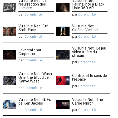
Vu sur le Net : La
Vu sur le Net :
résurrection des
Falling into a Black
Lumière
Hole 360 VR
par
Corentin Lê
par
Corentin Lê
Vu sur le Net : Ctrl
Vu sur le Net :
Shift Face
Cinéma Vertical
par
Corentin Lê
par
Corentin Lê
Vu sur le Net : Le jeu
Lovecraft par
vidéo à l’ère du
Carpenter
stream
par
Corentin Lê
par
Corentin Lê
Vu sur le Net : Wash
Control et le sens de
Us in the Blood de
l’espace
Kanye West
par
Corentin Lê
par
Corentin Lê
Vu sur le Net : GIFs
Vu sur le Net : The
de Ken Jacobs
Carrie Mirror
par
Corentin Lê
par
Corentin Lê