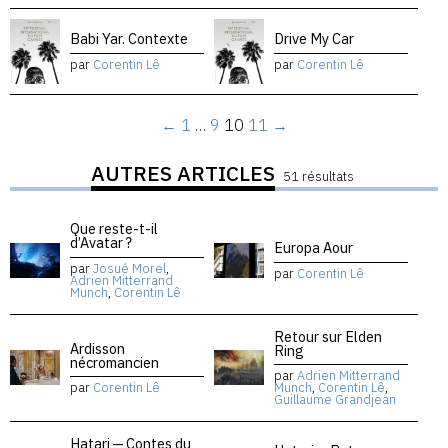
Babi Yar. Contexte
Drive My Car
par
Corentin Lê
par
Corentin Lê
←
1
…
9
10
11
→
AUTRES ARTICLES
51 résultats
Que reste-t-il
d’Avatar ?
Europa Aour
par
Josué Morel
,
par
Corentin Lê
Adrien Mitterrand
Munch
,
Corentin Lê
Retour sur Elden
Ardisson
Ring
nécromancien
par
Adrien Mitterrand
par
Corentin Lê
Munch
,
Corentin Lê
,
Guillaume Grandjean
Hatari — Contes du