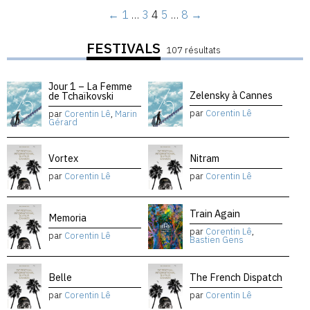
←
1
…
3
4
5
…
8
→
FESTIVALS
107 résultats
Jour 1 – La Femme
Zelensky à Cannes
de Tchaïkovski
par
Corentin Lê
par
Corentin Lê
,
Marin
Gérard
Vortex
Nitram
par
Corentin Lê
par
Corentin Lê
Train Again
Memoria
par
Corentin Lê
,
par
Corentin Lê
Bastien Gens
Belle
The French Dispatch
par
Corentin Lê
par
Corentin Lê