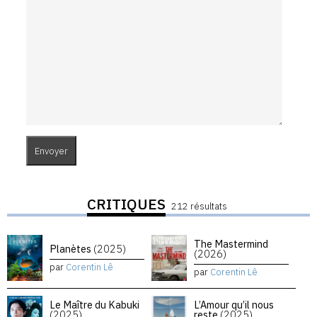
CRITIQUES
212 résultats
The Mastermind
Planètes
(2025)
(2026)
par
Corentin Lê
par
Corentin Lê
Le Maître du Kabuki
L’Amour qu’il nous
(2025)
reste
(2025)