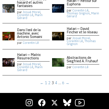
Hatari — Retour sur
hasard et autres
Euphoria
fantaisies
par
Corentin Lê
,
par
Josué Morel
,
Thomas Grignon
,
Marin
Corentin Lê
,
Marin
Gérard
Gérard
Hatari — David
Dans l’œil de la
Fincher et le réseau
machine, avec
Antonio Somaini
par
Josué Morel
,
Corentin Lê
,
Thomas
par
Corentin Lê
Grignon
Hatari — Matrix
Abstractions de
Resurrections
Siegfried A. Fruhauf
par
Josué Morel
,
Corentin Lê
,
Marin
par
Corentin Lê
Gérard
←
1
2
3
4
…
6
→