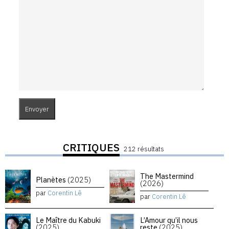
CRITIQUES
212 résultats
The Mastermind
Planètes
(2025)
(2026)
par
Corentin Lê
par
Corentin Lê
Le Maître du Kabuki
L’Amour qu’il nous
(2025)
reste
(2025)