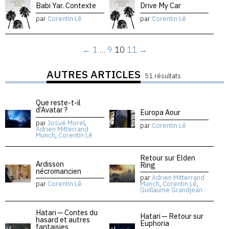
Babi Yar. Contexte
Drive My Car
par
Corentin Lê
par
Corentin Lê
←
1
…
9
10
11
→
AUTRES ARTICLES
51 résultats
Que reste-t-il
d’Avatar ?
Europa Aour
par
Josué Morel
,
par
Corentin Lê
Adrien Mitterrand
Munch
,
Corentin Lê
Retour sur Elden
Ardisson
Ring
nécromancien
par
Adrien Mitterrand
par
Corentin Lê
Munch
,
Corentin Lê
,
Guillaume Grandjean
Hatari — Contes du
Hatari — Retour sur
hasard et autres
Euphoria
fantaisies