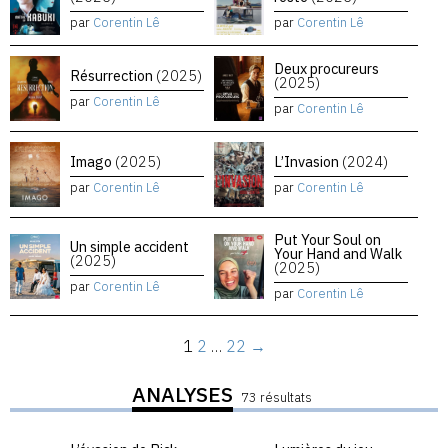
par
Corentin Lê
par
Corentin Lê
Deux procureurs
Résurrection
(2025)
(2025)
par
Corentin Lê
par
Corentin Lê
Imago
(2025)
L’Invasion
(2024)
par
Corentin Lê
par
Corentin Lê
Put Your Soul on
Un simple accident
Your Hand and Walk
(2025)
(2025)
par
Corentin Lê
par
Corentin Lê
1
2
…
22
→
ANALYSES
73 résultats