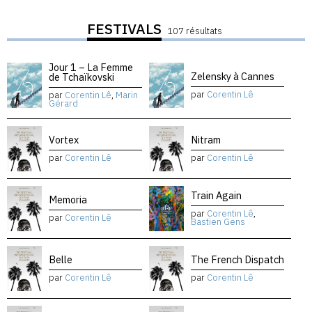
FESTIVALS
107 résultats
Jour 1 – La Femme
Zelensky à Cannes
de Tchaïkovski
par
Corentin Lê
par
Corentin Lê
,
Marin
Gérard
Vortex
Nitram
par
Corentin Lê
par
Corentin Lê
Train Again
Memoria
par
Corentin Lê
,
par
Corentin Lê
Bastien Gens
Belle
The French Dispatch
par
Corentin Lê
par
Corentin Lê