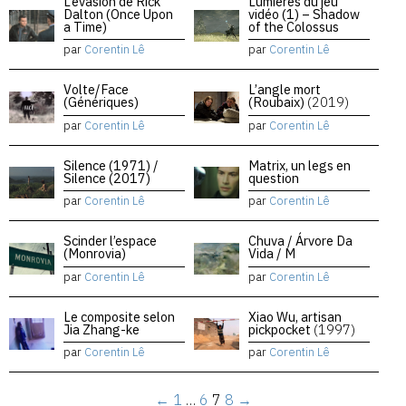
L’évasion de Rick
Lumières du jeu
Dalton (Once Upon
vidéo (1) – Shadow
a Time)
of the Colossus
par
Corentin Lê
par
Corentin Lê
Volte/Face
L’angle mort
(Génériques)
(Roubaix)
(2019)
par
Corentin Lê
par
Corentin Lê
Silence (1971) /
Matrix, un legs en
Silence (2017)
question
par
Corentin Lê
par
Corentin Lê
Scinder l’espace
Chuva / Árvore Da
(Monrovia)
Vida / M
par
Corentin Lê
par
Corentin Lê
Le composite selon
Xiao Wu, artisan
Jia Zhang-ke
pickpocket
(1997)
par
Corentin Lê
par
Corentin Lê
←
1
…
6
7
8
→