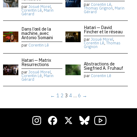
par
Corentin Lê
,
par
Josué Morel
,
Thomas Grignon
,
Marin
Corentin Lê
,
Marin
Gérard
Gérard
Hatari — David
Dans l’œil de la
Fincher et le réseau
machine, avec
Antonio Somaini
par
Josué Morel
,
Corentin Lê
,
Thomas
par
Corentin Lê
Grignon
Hatari — Matrix
Abstractions de
Resurrections
Siegfried A. Fruhauf
par
Josué Morel
,
Corentin Lê
,
Marin
par
Corentin Lê
Gérard
←
1
2
3
4
…
6
→