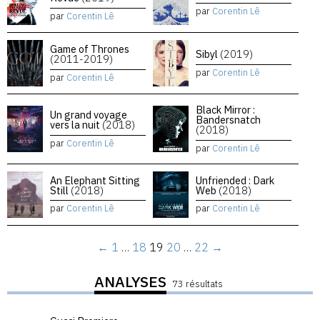
par
Corentin Lê
par
Corentin Lê
Game of Thrones
Sibyl
(2019)
(2011-2019)
par
Corentin Lê
par
Corentin Lê
Black Mirror :
Un grand voyage
Bandersnatch
vers la nuit
(2018)
(2018)
par
Corentin Lê
par
Corentin Lê
An Elephant Sitting
Unfriended : Dark
Still
(2018)
Web
(2018)
par
Corentin Lê
par
Corentin Lê
←
1
…
18
19
20
…
22
→
ANALYSES
73 résultats