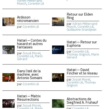
Adrien Mitterrand
Munch
,
Corentin Lê
Retour sur Elden
Ardisson
Ring
nécromancien
par
Adrien Mitterrand
par
Corentin Lê
Munch
,
Corentin Lê
,
Guillaume Grandjean
Hatari — Contes du
Hatari — Retour sur
hasard et autres
Euphoria
fantaisies
par
Corentin Lê
,
par
Josué Morel
,
Thomas Grignon
,
Marin
Corentin Lê
,
Marin
Gérard
Gérard
Hatari — David
Dans l’œil de la
Fincher et le réseau
machine, avec
Antonio Somaini
par
Josué Morel
,
Corentin Lê
,
Thomas
par
Corentin Lê
Grignon
Hatari — Matrix
Abstractions de
Resurrections
Siegfried A. Fruhauf
par
Josué Morel
,
Corentin Lê
,
Marin
par
Corentin Lê