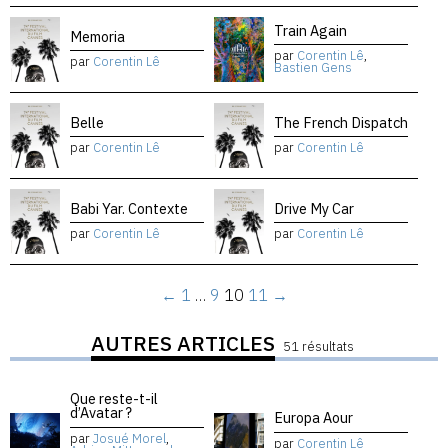
Train Again
Memoria
par
Corentin Lê
,
par
Corentin Lê
Bastien Gens
Belle
The French Dispatch
par
Corentin Lê
par
Corentin Lê
Babi Yar. Contexte
Drive My Car
par
Corentin Lê
par
Corentin Lê
←
1
…
9
10
11
→
AUTRES ARTICLES
51 résultats
Que reste-t-il
d’Avatar ?
Europa Aour
par
Josué Morel
,
par
Corentin Lê