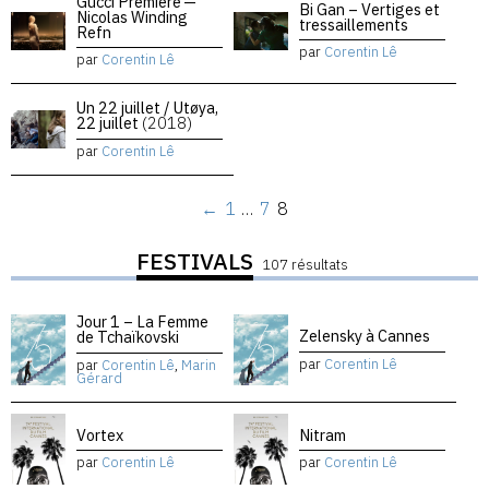
Gucci Premiere —
Bi Gan – Vertiges et
Nicolas Winding
tressaillements
Refn
par
Corentin Lê
par
Corentin Lê
Un 22 juillet / Utøya,
22 juillet
(2018)
par
Corentin Lê
←
1
…
7
8
FESTIVALS
107 résultats
Jour 1 – La Femme
Zelensky à Cannes
de Tchaïkovski
par
Corentin Lê
par
Corentin Lê
,
Marin
Gérard
Vortex
Nitram
par
Corentin Lê
par
Corentin Lê