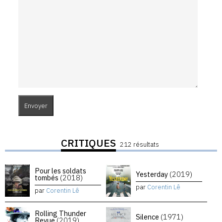
CRITIQUES
212 résultats
Pour les soldats
Yesterday
(2019)
tombés
(2018)
par
Corentin Lê
par
Corentin Lê
Rolling Thunder
Silence
(1971)
Revue
(2019)