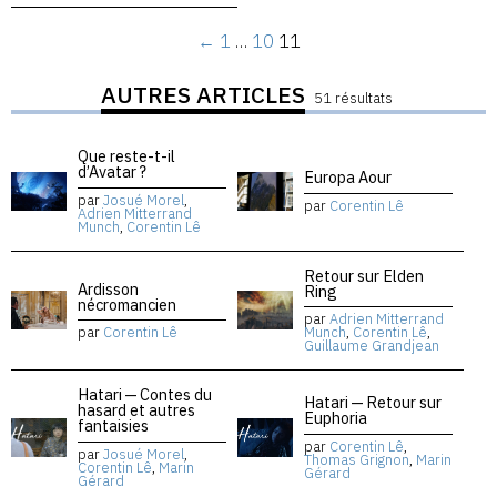
←
1
…
10
11
AUTRES ARTICLES
51 résultats
Que reste-t-il
d’Avatar ?
Europa Aour
par
Josué Morel
,
par
Corentin Lê
Adrien Mitterrand
Munch
,
Corentin Lê
Retour sur Elden
Ardisson
Ring
nécromancien
par
Adrien Mitterrand
par
Corentin Lê
Munch
,
Corentin Lê
,
Guillaume Grandjean
Hatari — Contes du
Hatari — Retour sur
hasard et autres
Euphoria
fantaisies
par
Corentin Lê
,
par
Josué Morel
,
Thomas Grignon
,
Marin
Corentin Lê
,
Marin
Gérard
Gérard