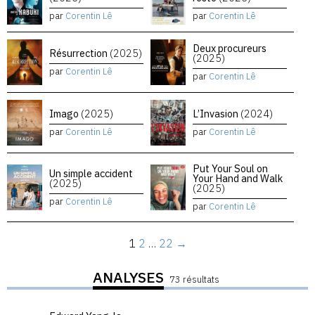
par
Corentin Lê
par
Corentin Lê
Deux procureurs
Résurrection
(2025)
(2025)
par
Corentin Lê
par
Corentin Lê
Imago
(2025)
L’Invasion
(2024)
par
Corentin Lê
par
Corentin Lê
Put Your Soul on
Un simple accident
Your Hand and Walk
(2025)
(2025)
par
Corentin Lê
par
Corentin Lê
1
2
…
22
→
ANALYSES
73 résultats