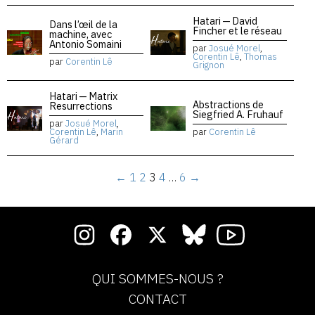
Hatari — David
Dans l’œil de la
Fincher et le réseau
machine, avec
Antonio Somaini
par
Josué Morel
,
Corentin Lê
,
Thomas
par
Corentin Lê
Grignon
Hatari — Matrix
Abstractions de
Resurrections
Siegfried A. Fruhauf
par
Josué Morel
,
Corentin Lê
,
Marin
par
Corentin Lê
Gérard
←
1
2
3
4
…
6
→
QUI SOMMES-NOUS ?
CONTACT