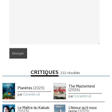
CRITIQUES
212 résultats
The Mastermind
Planètes
(2025)
(2026)
par
Corentin Lê
par
Corentin Lê
Le Maître du Kabuki
L’Amour qu’il nous
(2025)
reste
(2025)