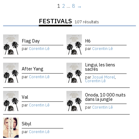
1
2
…
8
→
FESTIVALS
107 résultats
Flag Day
H6
par
Corentin Lê
par
Corentin Lê
Lingui, les liens
After Yang
sacrés
par
Corentin Lê
par
Josué Morel
,
Corentin Lê
Onoda, 10 000 nuits
Val
dans la jungle
par
Corentin Lê
par
Corentin Lê
Sibyl
par
Corentin Lê