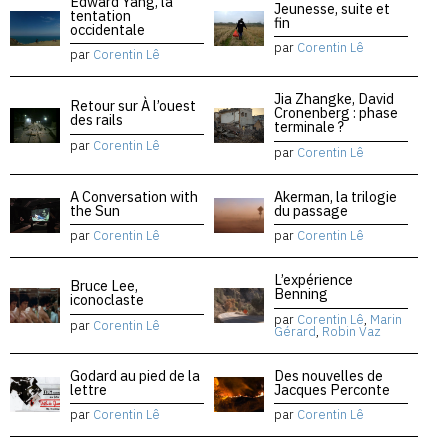
Edward Yang, la
Jeunesse, suite et
tentation
fin
occidentale
par
Corentin Lê
par
Corentin Lê
Jia Zhangke, David
Retour sur À l’ouest
Cronenberg : phase
des rails
terminale ?
par
Corentin Lê
par
Corentin Lê
A Conversation with
Akerman, la trilogie
the Sun
du passage
par
Corentin Lê
par
Corentin Lê
L’expérience
Bruce Lee,
Benning
iconoclaste
par
Corentin Lê
,
Marin
par
Corentin Lê
Gérard
,
Robin Vaz
Godard au pied de la
Des nouvelles de
lettre
Jacques Perconte
par
Corentin Lê
par
Corentin Lê