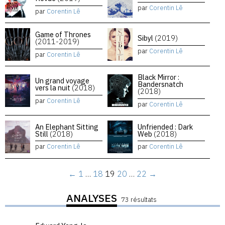
par
Corentin Lê
par
Corentin Lê
Game of Thrones
Sibyl
(2019)
(2011-2019)
par
Corentin Lê
par
Corentin Lê
Black Mirror :
Un grand voyage
Bandersnatch
vers la nuit
(2018)
(2018)
par
Corentin Lê
par
Corentin Lê
An Elephant Sitting
Unfriended : Dark
Still
(2018)
Web
(2018)
par
Corentin Lê
par
Corentin Lê
←
1
…
18
19
20
…
22
→
ANALYSES
73 résultats