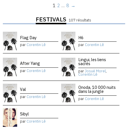
1
2
…
8
→
FESTIVALS
107 résultats
Flag Day
H6
par
Corentin Lê
par
Corentin Lê
Lingui, les liens
After Yang
sacrés
par
Corentin Lê
par
Josué Morel
,
Corentin Lê
Onoda, 10 000 nuits
Val
dans la jungle
par
Corentin Lê
par
Corentin Lê
Sibyl
par
Corentin Lê