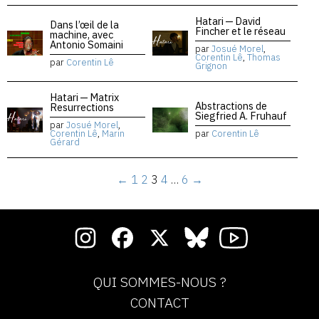
Hatari — David
Dans l’œil de la
Fincher et le réseau
machine, avec
Antonio Somaini
par
Josué Morel
,
Corentin Lê
,
Thomas
par
Corentin Lê
Grignon
Hatari — Matrix
Abstractions de
Resurrections
Siegfried A. Fruhauf
par
Josué Morel
,
Corentin Lê
,
Marin
par
Corentin Lê
Gérard
←
1
2
3
4
…
6
→
QUI SOMMES-NOUS ?
CONTACT