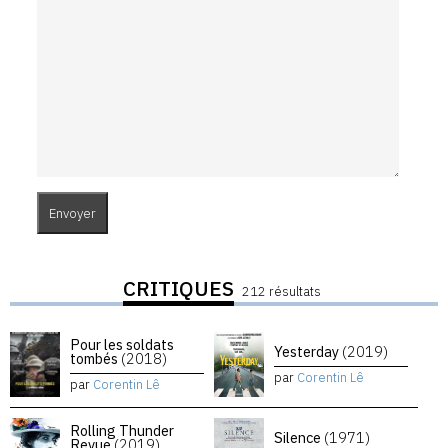
CRITIQUES
212 résultats
Pour les soldats
Yesterday
(2019)
tombés
(2018)
par
Corentin Lê
par
Corentin Lê
Rolling Thunder
Silence
(1971)
Revue
(2019)