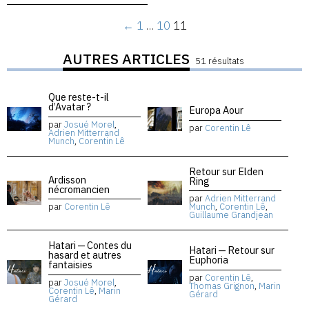
←
1
…
10
11
AUTRES ARTICLES
51 résultats
Que reste-t-il
d’Avatar ?
Europa Aour
par
Josué Morel
,
par
Corentin Lê
Adrien Mitterrand
Munch
,
Corentin Lê
Retour sur Elden
Ardisson
Ring
nécromancien
par
Adrien Mitterrand
par
Corentin Lê
Munch
,
Corentin Lê
,
Guillaume Grandjean
Hatari — Contes du
Hatari — Retour sur
hasard et autres
Euphoria
fantaisies
par
Corentin Lê
,
par
Josué Morel
,
Thomas Grignon
,
Marin
Corentin Lê
,
Marin
Gérard
Gérard