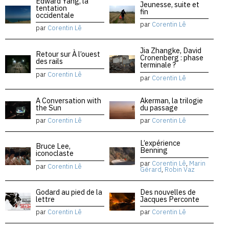
Edward Yang, la
Jeunesse, suite et
tentation
fin
occidentale
par
Corentin Lê
par
Corentin Lê
Jia Zhangke, David
Retour sur À l’ouest
Cronenberg : phase
des rails
terminale ?
par
Corentin Lê
par
Corentin Lê
A Conversation with
Akerman, la trilogie
the Sun
du passage
par
Corentin Lê
par
Corentin Lê
L’expérience
Bruce Lee,
Benning
iconoclaste
par
Corentin Lê
,
Marin
par
Corentin Lê
Gérard
,
Robin Vaz
Godard au pied de la
Des nouvelles de
lettre
Jacques Perconte
par
Corentin Lê
par
Corentin Lê