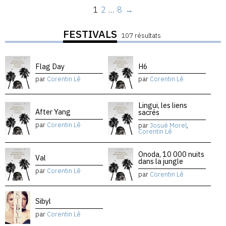
1
2
…
8
→
FESTIVALS
107 résultats
Flag Day
H6
par
Corentin Lê
par
Corentin Lê
Lingui, les liens
After Yang
sacrés
par
Corentin Lê
par
Josué Morel
,
Corentin Lê
Onoda, 10 000 nuits
Val
dans la jungle
par
Corentin Lê
par
Corentin Lê
Sibyl
par
Corentin Lê