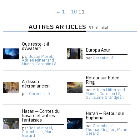
←
1
…
10
11
AUTRES ARTICLES
51 résultats
Que reste-t-il
d’Avatar ?
Europa Aour
par
Josué Morel
,
par
Corentin Lê
Adrien Mitterrand
Munch
,
Corentin Lê
Retour sur Elden
Ardisson
Ring
nécromancien
par
Adrien Mitterrand
par
Corentin Lê
Munch
,
Corentin Lê
,
Guillaume Grandjean
Hatari — Contes du
Hatari — Retour sur
hasard et autres
Euphoria
fantaisies
par
Corentin Lê
,
par
Josué Morel
,
Thomas Grignon
,
Marin
Corentin Lê
,
Marin
Gérard
Gérard