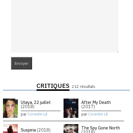
CRITIQUES
212 résultats
Utøya, 22 juillet
After My Death
(2018)
(2017)
par
Corentin Lê
par
Corentin Lê
The Spy Gone North
Suspiria
(2018)
(2018)