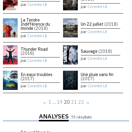
par
Corentin Lê
par
Corentin Lê
La Tendre
Indifférence du
Un 22 juillet
(2018)
monde
(2018)
par
Corentin Lê
par
Corentin Lê
Thunder Road
Sauvage
(2018)
(2018)
par
Corentin Lê
par
Corentin Lê
En eaux troubles
Une pluie sans fin
(2017)
(2017)
par
Corentin Lê
par
Corentin Lê
←
1
…
19
20
21
22
→
ANALYSES
73 résultats