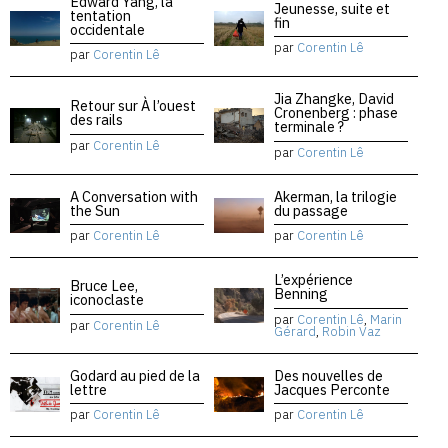
Edward Yang, la
Jeunesse, suite et
tentation
fin
occidentale
par
Corentin Lê
par
Corentin Lê
Jia Zhangke, David
Retour sur À l’ouest
Cronenberg : phase
des rails
terminale ?
par
Corentin Lê
par
Corentin Lê
A Conversation with
Akerman, la trilogie
the Sun
du passage
par
Corentin Lê
par
Corentin Lê
L’expérience
Bruce Lee,
Benning
iconoclaste
par
Corentin Lê
,
Marin
par
Corentin Lê
Gérard
,
Robin Vaz
Godard au pied de la
Des nouvelles de
lettre
Jacques Perconte
par
Corentin Lê
par
Corentin Lê