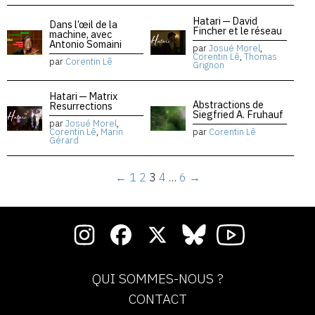
Hatari — David
Dans l’œil de la
Fincher et le réseau
machine, avec
Antonio Somaini
par
Josué Morel
,
Corentin Lê
,
Thomas
par
Corentin Lê
Grignon
Hatari — Matrix
Abstractions de
Resurrections
Siegfried A. Fruhauf
par
Josué Morel
,
Corentin Lê
,
Marin
par
Corentin Lê
Gérard
←
1
2
3
4
…
6
→
QUI SOMMES-NOUS ?
CONTACT