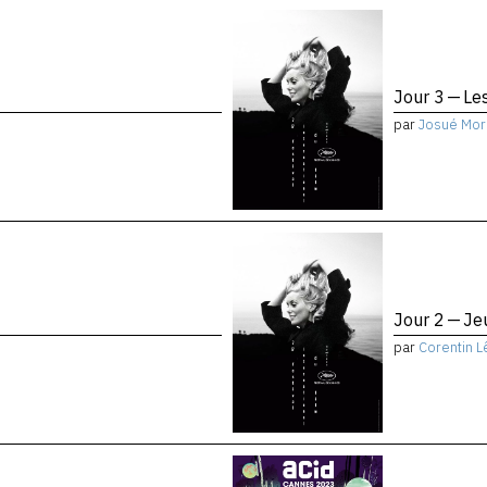
Jour 3 — Le
par
Josué Mor
Jour 2 — Je
par
Corentin L