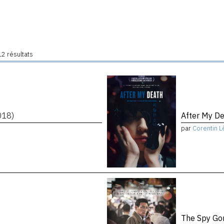
2 résultats
018)
After My D
par
Corentin L
The Spy Go