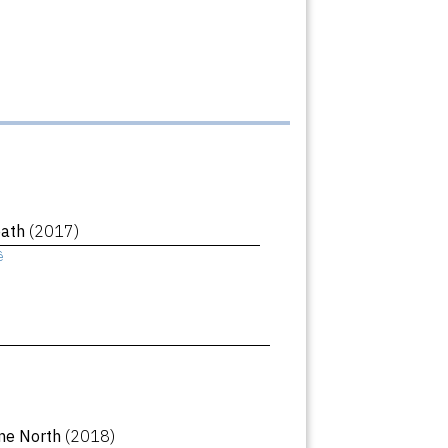
eath
(2017)
ê
ne North
(2018)