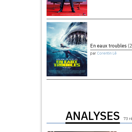
En eaux troubles
(
par
Corentin Lê
ANALYSES
73 r