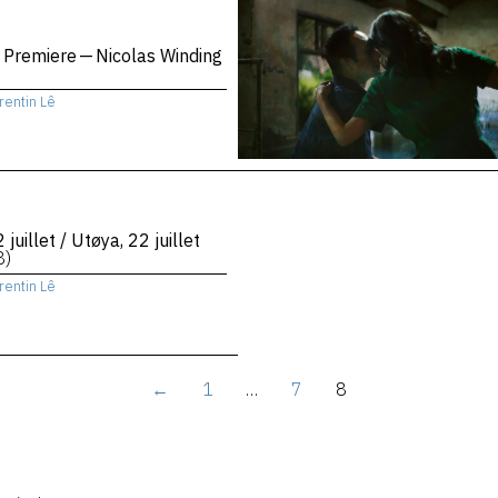
 Premiere — Nicolas Winding
rentin Lê
 juillet / Utøya, 22 juillet
8)
rentin Lê
←
1
…
7
8