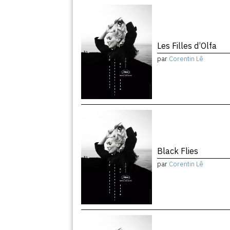
Les Filles d’Olfa
par
Corentin Lê
Black Flies
par
Corentin Lê