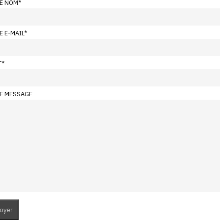
E NOM
*
E E-MAIL
*
T
*
E MESSAGE