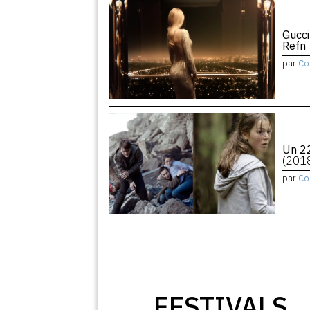
Gucci
Refn
par
Co
Un 22
(201
par
Co
FESTIVALS