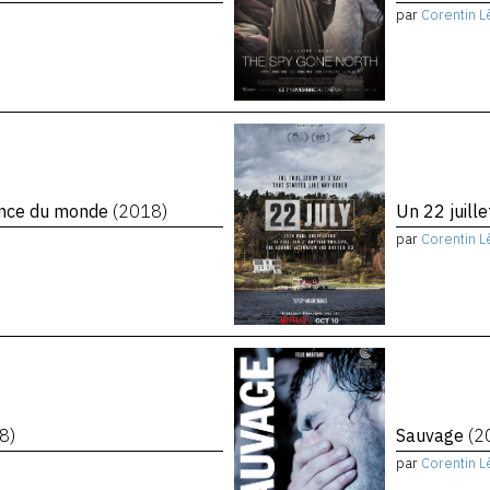
par
Corentin L
rence du monde
(2018)
Un 22 juill
par
Corentin L
8)
Sauvage
(2
par
Corentin L