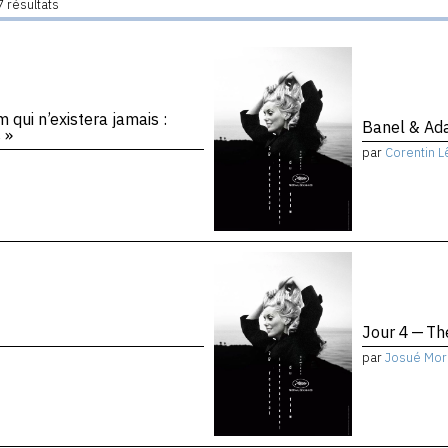
 résultats
 qui n’existera jamais :
Banel & A
 »
par
Corentin L
Jour 4 — Th
par
Josué Mor