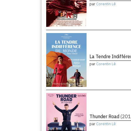
par
Corentin Lê
La Tendre Indiffé
par
Corentin Lê
Thunder Road
(201
par
Corentin Lê