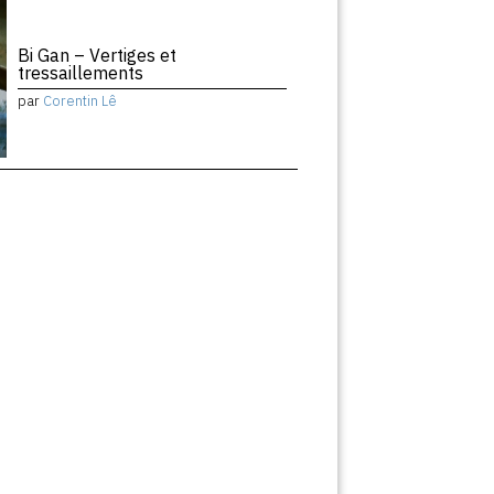
Bi Gan – Vertiges et
tressaillements
par
Corentin Lê