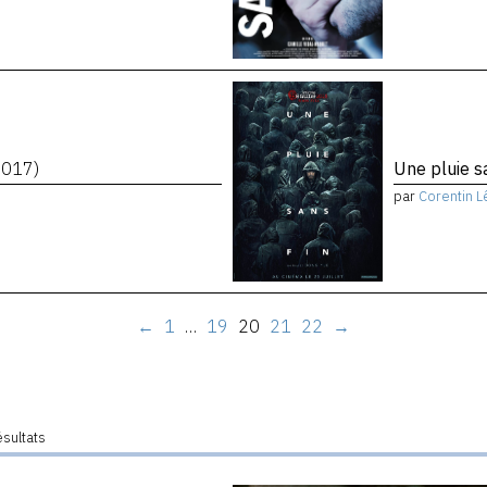
2017)
Une pluie s
par
Corentin L
←
1
…
19
20
21
22
→
ésultats