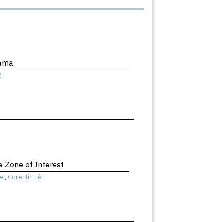
dama
ê
e Zone of Interest
el
,
Corentin Lê