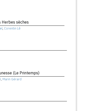
s Herbes sèches
el
,
Corentin Lê
unesse (Le Printemps)
ê
,
Marin Gérard