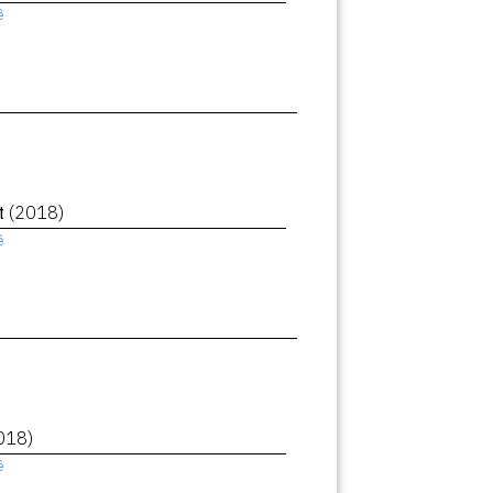
ê
et
(2018)
ê
018)
ê