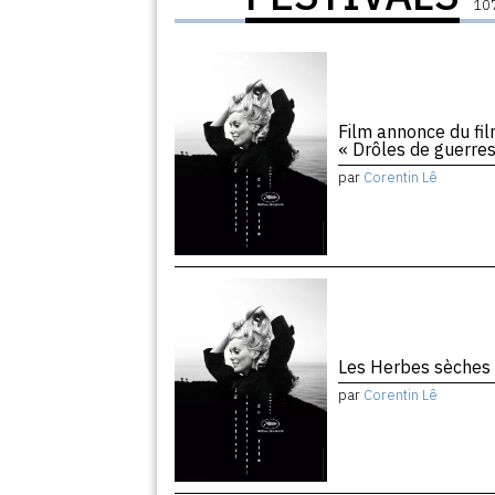
107
Film annonce du film
« Drôles de guerres
par
Corentin Lê
Les Herbes sèches
par
Corentin Lê