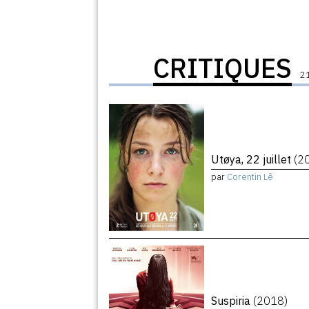
CRITIQUES
21
Utøya, 22 juillet
(2
par
Corentin Lê
Suspiria
(2018)