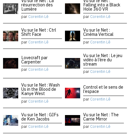
Vu sur le Net : La
Vu sur le Net :
résurrection des
Falling into a Black
Lumière
Hole 360 VR
par
Corentin Lê
par
Corentin Lê
Vu sur le Net : Ctrl
Vu sur le Net :
Shift Face
Cinéma Vertical
par
Corentin Lê
par
Corentin Lê
Vu sur le Net : Le jeu
Lovecraft par
vidéo à l’ère du
Carpenter
stream
par
Corentin Lê
par
Corentin Lê
Vu sur le Net : Wash
Control et le sens de
Us in the Blood de
l’espace
Kanye West
par
Corentin Lê
par
Corentin Lê
Vu sur le Net : GIFs
Vu sur le Net : The
de Ken Jacobs
Carrie Mirror
par
Corentin Lê
par
Corentin Lê