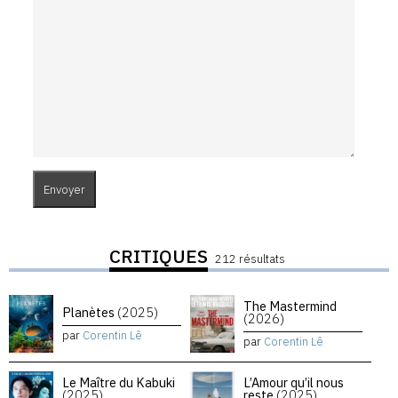
CRITIQUES
212 résultats
The Mastermind
Planètes
(2025)
(2026)
par
Corentin Lê
par
Corentin Lê
Le Maître du Kabuki
L’Amour qu’il nous
(2025)
reste
(2025)