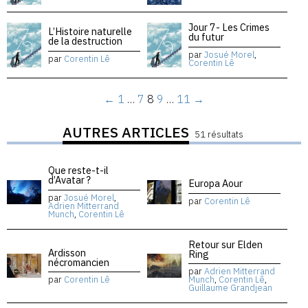
Jour 7- Les Crimes
L’Histoire naturelle
du futur
de la destruction
par
Josué Morel
,
par
Corentin Lê
Corentin Lê
←
1
…
7
8
9
…
11
→
AUTRES ARTICLES
51 résultats
Que reste-t-il
d’Avatar ?
Europa Aour
par
Josué Morel
,
par
Corentin Lê
Adrien Mitterrand
Munch
,
Corentin Lê
Retour sur Elden
Ardisson
Ring
nécromancien
par
Adrien Mitterrand
par
Corentin Lê
Munch
,
Corentin Lê
,
Guillaume Grandjean