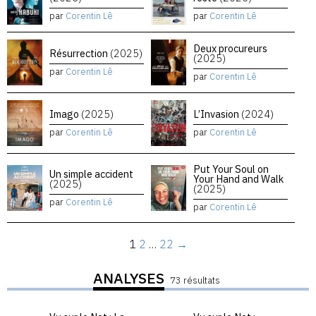
par
Corentin Lê
par
Corentin Lê
Deux procureurs
Résurrection
(2025)
(2025)
par
Corentin Lê
par
Corentin Lê
Imago
(2025)
L’Invasion
(2024)
par
Corentin Lê
par
Corentin Lê
Put Your Soul on
Un simple accident
Your Hand and Walk
(2025)
(2025)
par
Corentin Lê
par
Corentin Lê
1
2
…
22
→
ANALYSES
73 résultats