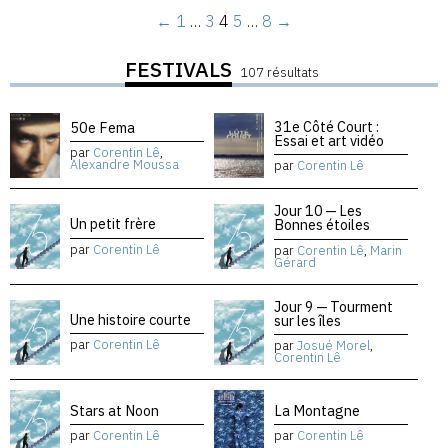
←
1
…
3
4
5
…
8
→
FESTIVALS
107 résultats
31e Côté Court :
50e Fema
Essai et art vidéo
par
Corentin Lê
,
Alexandre Moussa
par
Corentin Lê
Jour 10 — Les
Un petit frère
Bonnes étoiles
par
Corentin Lê
par
Corentin Lê
,
Marin
Gérard
Jour 9 — Tourment
Une histoire courte
sur les îles
par
Corentin Lê
par
Josué Morel
,
Corentin Lê
Stars at Noon
La Montagne
par
Corentin Lê
par
Corentin Lê