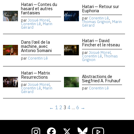
Hatari — Contes du
Hatari — Retour sur
hasard et autres
Euphoria
fantaisies
par
Corentin Lê
,
par
Josué Morel
,
Thomas Grignon
,
Marin
Corentin Lê
,
Marin
Gérard
Gérard
Hatari — David
Dans l’œil de la
Fincher et le réseau
machine, avec
Antonio Somaini
par
Josué Morel
,
Corentin Lê
,
Thomas
par
Corentin Lê
Grignon
Hatari — Matrix
Abstractions de
Resurrections
Siegfried A. Fruhauf
par
Josué Morel
,
Corentin Lê
,
Marin
par
Corentin Lê
Gérard
←
1
2
3
4
…
6
→