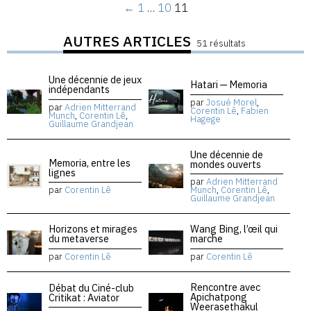
←
1
…
10
11
AUTRES ARTICLES
51 résultats
Une décennie de jeux
Hatari — Memoria
indépendants
par
Josué Morel
,
par
Adrien Mitterrand
Corentin Lê
,
Fabien
Munch
,
Corentin Lê
,
Hagege
Guillaume Grandjean
Une décennie de
Memoria, entre les
mondes ouverts
lignes
par
Adrien Mitterrand
par
Corentin Lê
Munch
,
Corentin Lê
,
Guillaume Grandjean
Horizons et mirages
Wang Bing, l’œil qui
du metaverse
marche
par
Corentin Lê
par
Corentin Lê
Rencontre avec
Débat du Ciné-club
Apichatpong
Critikat : Aviator
Weerasethakul