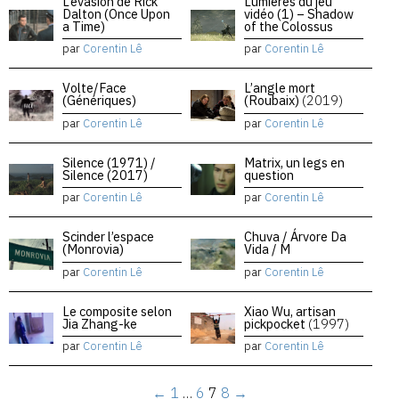
L’évasion de Rick
Lumières du jeu
Dalton (Once Upon
vidéo (1) – Shadow
a Time)
of the Colossus
par
Corentin Lê
par
Corentin Lê
Volte/Face
L’angle mort
(Génériques)
(Roubaix)
(2019)
par
Corentin Lê
par
Corentin Lê
Silence (1971) /
Matrix, un legs en
Silence (2017)
question
par
Corentin Lê
par
Corentin Lê
Scinder l’espace
Chuva / Árvore Da
(Monrovia)
Vida / M
par
Corentin Lê
par
Corentin Lê
Le composite selon
Xiao Wu, artisan
Jia Zhang-ke
pickpocket
(1997)
par
Corentin Lê
par
Corentin Lê
←
1
…
6
7
8
→