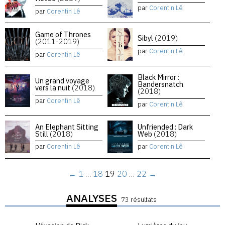
par
Corentin Lê
par
Corentin Lê
Game of Thrones
Sibyl
(2019)
(2011-2019)
par
Corentin Lê
par
Corentin Lê
Black Mirror :
Un grand voyage
Bandersnatch
vers la nuit
(2018)
(2018)
par
Corentin Lê
par
Corentin Lê
An Elephant Sitting
Unfriended : Dark
Still
(2018)
Web
(2018)
par
Corentin Lê
par
Corentin Lê
←
1
…
18
19
20
…
22
→
ANALYSES
73 résultats