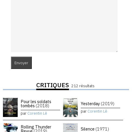
CRITIQUES
212 résultats
Pour les soldats
Yesterday
(2019)
tombés
(2018)
par
Corentin Lê
par
Corentin Lê
Rolling Thunder
Silence
(1971)
Revue
(2019)