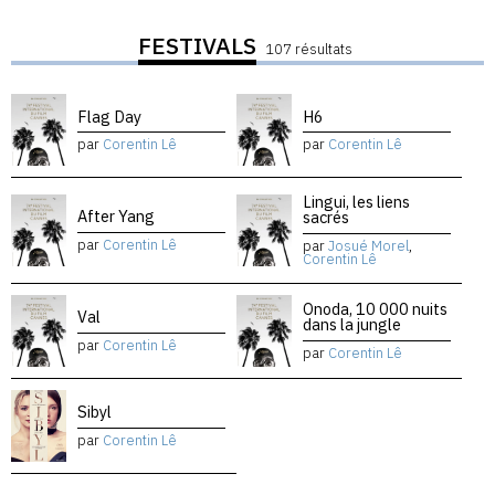
FESTIVALS
107 résultats
Flag Day
H6
par
Corentin Lê
par
Corentin Lê
Lingui, les liens
After Yang
sacrés
par
Corentin Lê
par
Josué Morel
,
Corentin Lê
Onoda, 10 000 nuits
Val
dans la jungle
par
Corentin Lê
par
Corentin Lê
Sibyl
par
Corentin Lê