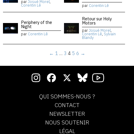
par
Josué Morel
,
Corentin Lê
par
Corentin Lê
Retour sur Holy
Periphery of the
Motors
Night
par
Josué Morel
,
par
Corentin Lê
Corentin Lê
,
Sylvain
Blandy
←
1
…
3
4
5
6
→
QUI SOMMES-NOUS ?
CONTACT
NEWSLETTER
NOUS SOUTENIR
LÉGAL