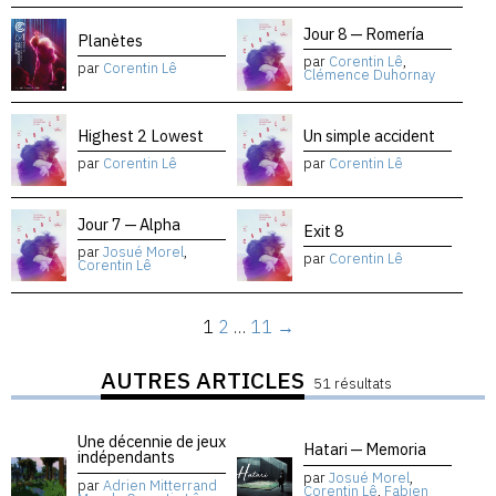
Jour 8 — Romería
Planètes
par
Corentin Lê
,
par
Corentin Lê
Clémence Duhornay
Highest 2 Lowest
Un simple accident
par
Corentin Lê
par
Corentin Lê
Jour 7 — Alpha
Exit 8
par
Josué Morel
,
par
Corentin Lê
Corentin Lê
1
2
…
11
→
AUTRES ARTICLES
51 résultats
Une décennie de jeux
Hatari — Memoria
indépendants
par
Josué Morel
,
par
Adrien Mitterrand
Corentin Lê
,
Fabien