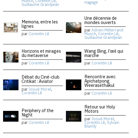
Munch
,
Corentin Lê
,
Hagege
Guillaume Grandjean
Une décennie de
Memoria, entre les
mondes ouverts
lignes
par
Adrien Mitterrand
par
Corentin Lê
Munch
,
Corentin Lê
,
Guillaume Grandjean
Horizons et mirages
Wang Bing, l’œil qui
du metaverse
marche
par
Corentin Lê
par
Corentin Lê
Rencontre avec
Débat du Ciné-club
Apichatpong
Critikat : Aviator
Weerasethakul
par
Josué Morel
,
Corentin Lê
par
Corentin Lê
Retour sur Holy
Periphery of the
Motors
Night
par
Josué Morel
,
par
Corentin Lê
Corentin Lê
,
Sylvain
Blandy