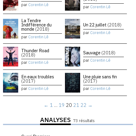
par
Corentin Lê
par
Corentin Lê
La Tendre
Indifférence du
Un 22 juillet
(2018)
monde
(2018)
par
Corentin Lê
par
Corentin Lê
Thunder Road
Sauvage
(2018)
(2018)
par
Corentin Lê
par
Corentin Lê
En eaux troubles
Une pluie sans fin
(2017)
(2017)
par
Corentin Lê
par
Corentin Lê
←
1
…
19
20
21
22
→
ANALYSES
73 résultats