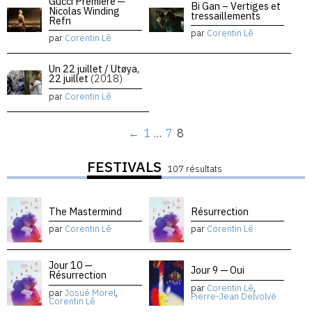
Gucci Premiere —
Bi Gan – Vertiges et
Nicolas Winding
tressaillements
Refn
par
Corentin Lê
par
Corentin Lê
Un 22 juillet / Utøya,
22 juillet
(2018)
par
Corentin Lê
←
1
…
7
8
FESTIVALS
107 résultats
The Mastermind
Résurrection
par
Corentin Lê
par
Corentin Lê
Jour 10 —
Jour 9 — Oui
Résurrection
par
Corentin Lê
,
par
Josué Morel
,
Pierre-Jean Delvolvé
Corentin Lê