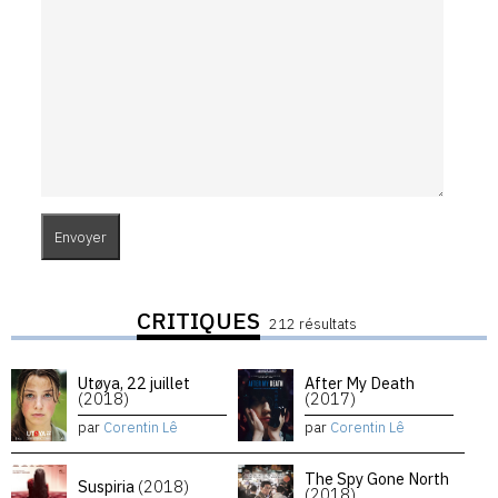
CRITIQUES
212 résultats
Utøya, 22 juillet
After My Death
(2018)
(2017)
par
Corentin Lê
par
Corentin Lê
The Spy Gone North
Suspiria
(2018)
(2018)