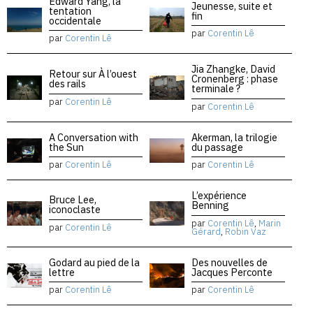
Edward Yang, la
Jeunesse, suite et
tentation
fin
occidentale
par
Corentin Lê
par
Corentin Lê
Jia Zhangke, David
Retour sur À l’ouest
Cronenberg : phase
des rails
terminale ?
par
Corentin Lê
par
Corentin Lê
A Conversation with
Akerman, la trilogie
the Sun
du passage
par
Corentin Lê
par
Corentin Lê
L’expérience
Bruce Lee,
Benning
iconoclaste
par
Corentin Lê
,
Marin
par
Corentin Lê
Gérard
,
Robin Vaz
Godard au pied de la
Des nouvelles de
lettre
Jacques Perconte
par
Corentin Lê
par
Corentin Lê