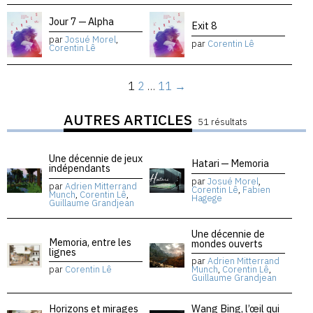
Jour 7 — Alpha
Exit 8
par
Josué Morel
,
par
Corentin Lê
Corentin Lê
1
2
…
11
→
AUTRES ARTICLES
51 résultats
Une décennie de jeux
Hatari — Memoria
indépendants
par
Josué Morel
,
par
Adrien Mitterrand
Corentin Lê
,
Fabien
Munch
,
Corentin Lê
,
Hagege
Guillaume Grandjean
Une décennie de
Memoria, entre les
mondes ouverts
lignes
par
Adrien Mitterrand
par
Corentin Lê
Munch
,
Corentin Lê
,
Guillaume Grandjean
Horizons et mirages
Wang Bing, l’œil qui