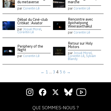
du metaverse
marche
par
Corentin Lê
par
Corentin Lê
Rencontre avec
Débat du Ciné-club
Apichatpong
Critikat : Aviator
Weerasethakul
par
Josué Morel
,
Corentin Lê
par
Corentin Lê
Retour sur Holy
Periphery of the
Motors
Night
par
Josué Morel
,
par
Corentin Lê
Corentin Lê
,
Sylvain
Blandy
←
1
…
3
4
5
6
→
QUI SOMMES-NOUS ?