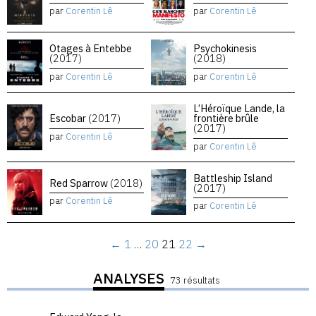
par
Corentin Lê
par
Corentin Lê
Otages à Entebbe
Psychokinesis
(2017)
(2018)
par
Corentin Lê
par
Corentin Lê
L’Héroïque Lande, la
Escobar
(2017)
frontière brûle
(2017)
par
Corentin Lê
par
Corentin Lê
Battleship Island
Red Sparrow
(2018)
(2017)
par
Corentin Lê
par
Corentin Lê
←
1
…
20
21
22
→
ANALYSES
73 résultats