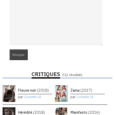
CRITIQUES
212 résultats
Fleuve noir
(2018)
Zama
(2017)
par
Corentin Lê
par
Corentin Lê
Hérédité
(2018)
Manifesto
(2016)