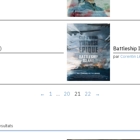
)
Battleship 
par
Corentin L
←
1
…
20
21
22
→
ésultats