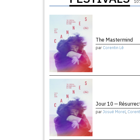
107
The Mastermind
par
Corentin Lê
Jour 10 — Résurrec
par
Josué Morel
,
Corent