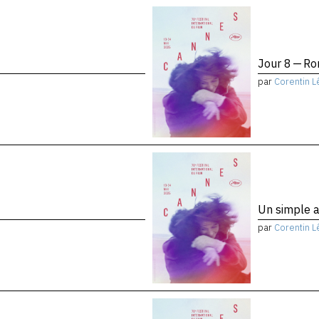
Jour 8 — Ro
par
Corentin L
Un simple a
par
Corentin L