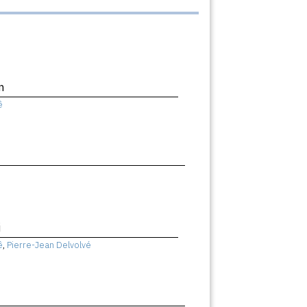
n
ê
i
ê
,
Pierre-Jean Delvolvé