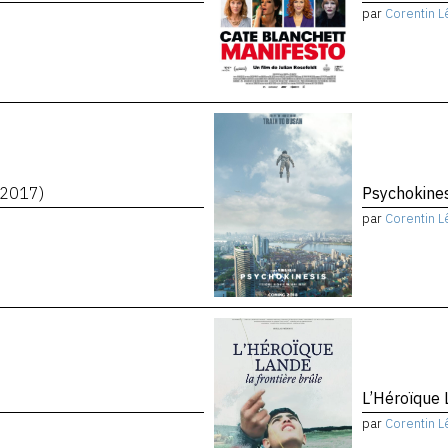
par
Corentin L
(2017)
Psychokine
par
Corentin L
L’Héroïque 
par
Corentin L