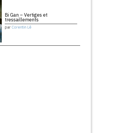
Bi Gan – Vertiges et
tressaillements
par
Corentin Lê