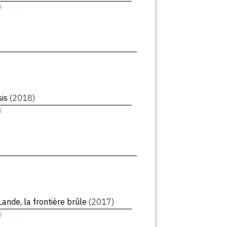
ê
sis
(2018)
ê
Lande, la frontière brûle
(2017)
ê