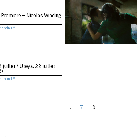
 Premiere — Nicolas Winding
rentin Lê
 juillet / Utøya, 22 juillet
8)
rentin Lê
←
1
…
7
8