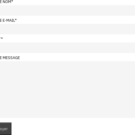
E NOM
*
E E-MAIL
*
T
*
E MESSAGE