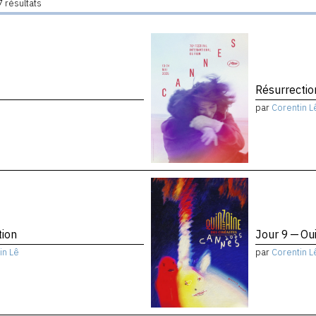
 résultats
Résurrectio
par
Corentin L
tion
Jour 9 — Ou
in Lê
par
Corentin L