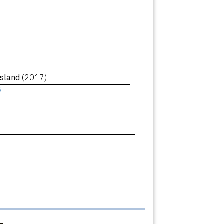
Island
(2017)
ê