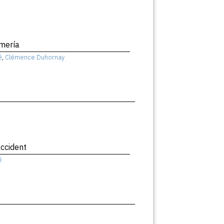
mería
ê
,
Clémence Duhornay
ccident
ê