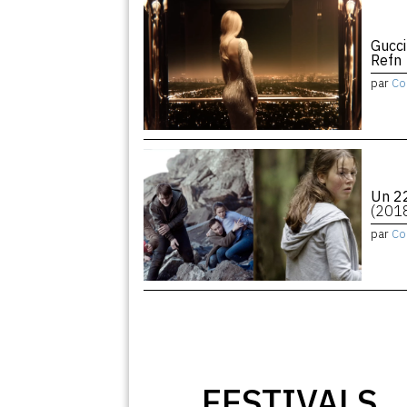
Gucci
Refn
par
Co
Un 22
(201
par
Co
FESTIVALS