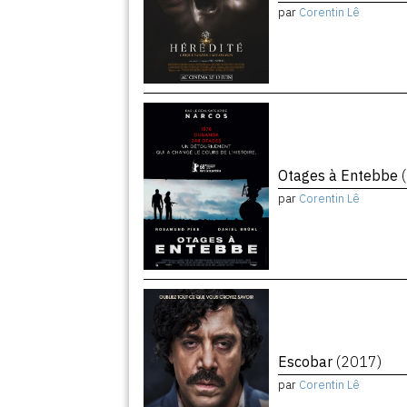
par
Corentin Lê
Otages à Entebbe
par
Corentin Lê
Escobar
(2017)
par
Corentin Lê