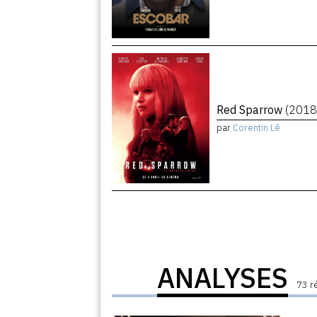
Red Sparrow
(2018
par
Corentin Lê
ANALYSES
73 r