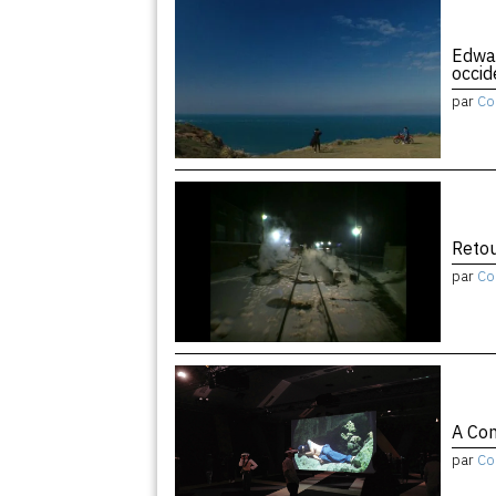
Edwar
occid
par
Co
Retou
par
Co
A Con
par
Co