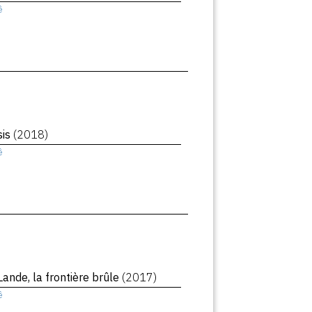
ê
sis
(2018)
ê
Lande, la frontière brûle
(2017)
ê