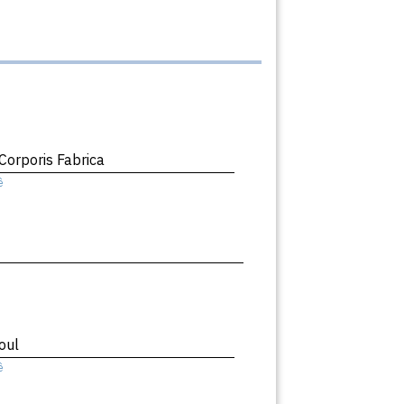
orporis Fabrica
ê
oul
ê