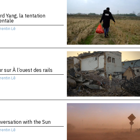
d Yang, la tentation
entale
rentin Lê
r sur À l’ouest des rails
rentin Lê
versation with the Sun
rentin Lê