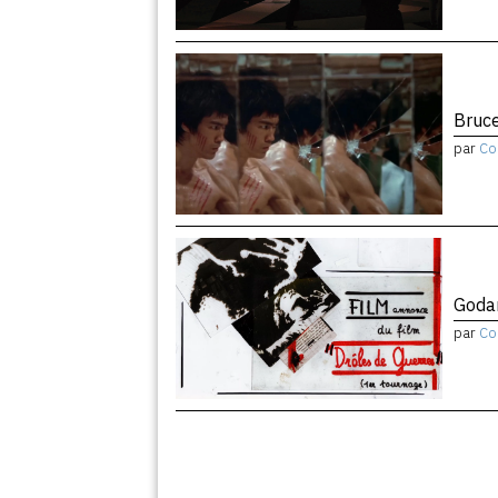
Bruce
par
Co
Godar
par
Co