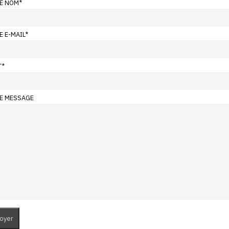
E NOM
*
E E-MAIL
*
T
*
E MESSAGE