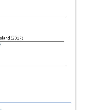
Island
(2017)
ê