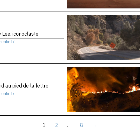
 Lee, iconoclaste
rentin Lê
d au pied de la lettre
rentin Lê
1
2
…
8
→