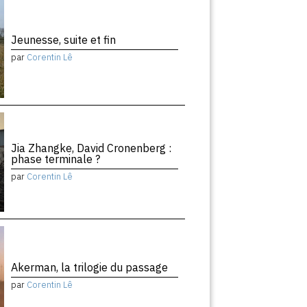
Jeunesse, suite et fin
par
Corentin Lê
Jia Zhangke, David Cronenberg :
phase terminale ?
par
Corentin Lê
Akerman, la trilogie du passage
par
Corentin Lê