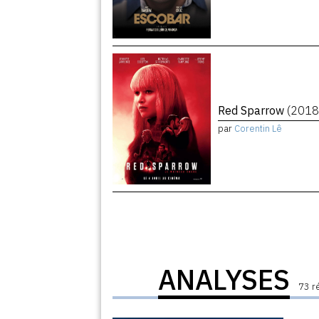
Red Sparrow
(2018
par
Corentin Lê
ANALYSES
73 r