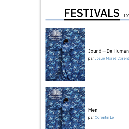
FESTIVALS
107
Jour 6 — De Humani
par
Josué Morel
,
Corent
Men
par
Corentin Lê