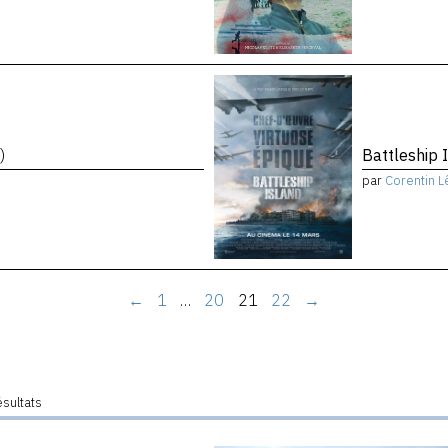
)
Battleship 
par
Corentin L
←
1
…
20
21
22
→
ésultats