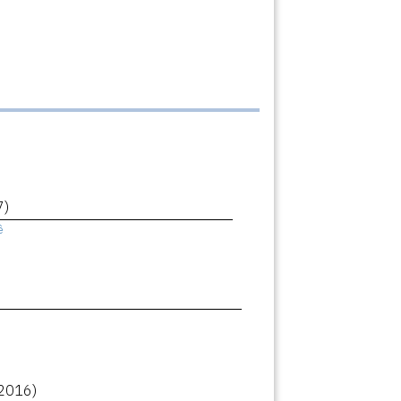
7)
ê
2016)