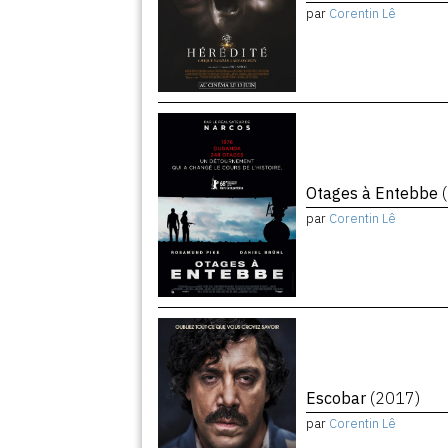
par
Corentin Lê
Otages à Entebbe
par
Corentin Lê
Escobar
(2017)
par
Corentin Lê