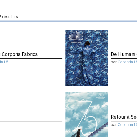
 résultats
 Corporis Fabrica
De Humani C
in Lê
par
Corentin L
Retour à Sé
par
Corentin L