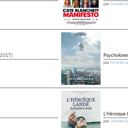
par
Corentin L
(2017)
Psychokine
par
Corentin L
L’Héroïque 
par
Corentin L