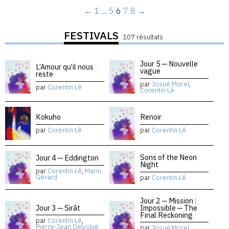
←
1
…
5
6
7
8
→
FESTIVALS
107 résultats
Jour 5 — Nouvelle
L’Amour qu’il nous
vague
reste
par
Josué Morel
,
par
Corentin Lê
Corentin Lê
Kokuho
Renoir
par
Corentin Lê
par
Corentin Lê
Sons of the Neon
Jour 4 — Eddington
Night
par
Corentin Lê
,
Marin
Gérard
par
Corentin Lê
Jour 2 — Mission :
Jour 3 — Sirāt
Impossible — The
Final Reckoning
par
Corentin Lê
,
Pierre-Jean Delvolvé
par
Josué Morel
,