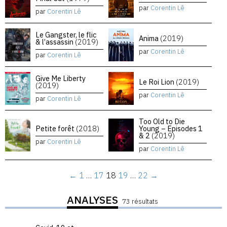
par
Corentin Lê
par
Corentin Lê
Le Gangster, le flic
Anima
(2019)
& l’assassin
(2019)
par
Corentin Lê
par
Corentin Lê
Give Me Liberty
Le Roi Lion
(2019)
(2019)
par
Corentin Lê
par
Corentin Lê
Too Old to Die
Petite forêt
(2018)
Young – Episodes 1
& 2
(2019)
par
Corentin Lê
par
Corentin Lê
←
1
…
17
18
19
…
22
→
ANALYSES
73 résultats