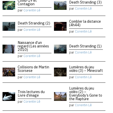
Covid-19 et
Death Stranding (3)
Contagion
par
Corentin Lê
par
Corentin Lê
Combler la distance
Death Stranding (2)
(4h44)
par
Corentin Lê
par
Corentin Lê
Naissance d’un
regard (Les années
Death Stranding (1)
2010)
par
Corentin Lê
par
Corentin Lê
Collisions de Martin
Lumières du jeu
Scorsese
vidéo (3) – Minecraft
par
Corentin Lê
par
Corentin Lê
Lumières du jeu
Trois lectures du
vidéo (2) –
Livre d’image
Everybody’s Gone to
the Rapture
par
Corentin Lê
par
Corentin Lê