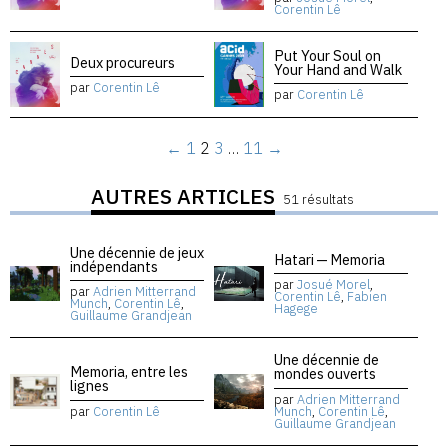
Corentin Lê
Put Your Soul on
Deux procureurs
Your Hand and Walk
par
Corentin Lê
par
Corentin Lê
←
1
2
3
…
11
→
AUTRES ARTICLES
51 résultats
Une décennie de jeux
Hatari — Memoria
indépendants
par
Josué Morel
,
par
Adrien Mitterrand
Corentin Lê
,
Fabien
Munch
,
Corentin Lê
,
Hagege
Guillaume Grandjean
Une décennie de
Memoria, entre les
mondes ouverts
lignes
par
Adrien Mitterrand
par
Corentin Lê
Munch
,
Corentin Lê
,
Guillaume Grandjean