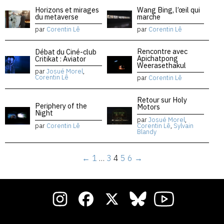
Horizons et mirages
Wang Bing, l’œil qui
du metaverse
marche
par
Corentin Lê
par
Corentin Lê
Rencontre avec
Débat du Ciné-club
Apichatpong
Critikat : Aviator
Weerasethakul
par
Josué Morel
,
Corentin Lê
par
Corentin Lê
Retour sur Holy
Periphery of the
Motors
Night
par
Josué Morel
,
par
Corentin Lê
Corentin Lê
,
Sylvain
Blandy
←
1
…
3
4
5
6
→