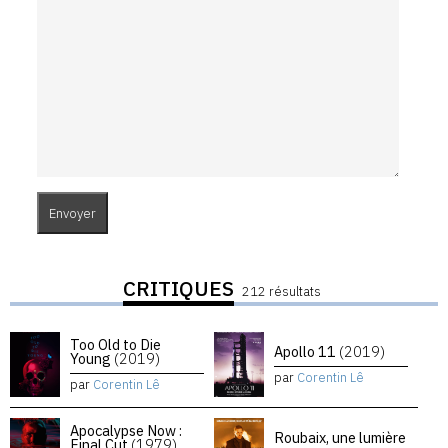
CRITIQUES
212 résultats
Too Old to Die
Apollo 11
(2019)
Young
(2019)
par
Corentin Lê
par
Corentin Lê
Apocalypse Now :
Roubaix, une lumière
Final Cut
(1979)