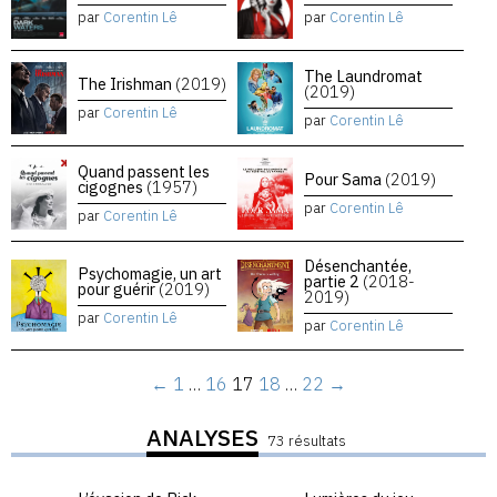
par
Corentin Lê
par
Corentin Lê
The Laundromat
The Irishman
(2019)
(2019)
par
Corentin Lê
par
Corentin Lê
Quand passent les
Pour Sama
(2019)
cigognes
(1957)
par
Corentin Lê
par
Corentin Lê
Désenchantée,
Psychomagie, un art
partie 2
(2018-
pour guérir
(2019)
2019)
par
Corentin Lê
par
Corentin Lê
←
1
…
16
17
18
…
22
→
ANALYSES
73 résultats