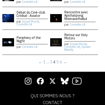
par
Corentin Lê
par
Corentin Lê
Rencontre avec
Débat du Ciné-club
Apichatpong
Critikat : Aviator
Weerasethakul
par
Josué Morel
,
Corentin Lê
par
Corentin Lê
Retour sur Holy
Periphery of the
Motors
Night
par
Josué Morel
,
par
Corentin Lê
Corentin Lê
,
Sylvain
Blandy
←
1
…
3
4
5
6
→
QUI SOMMES-NOUS ?
CONTACT