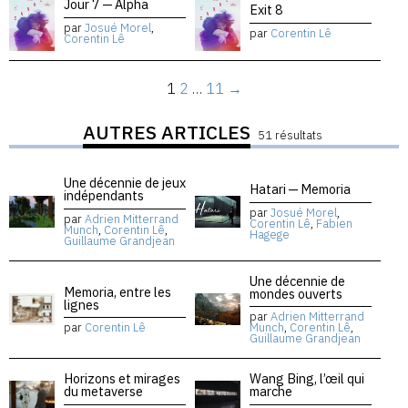
Jour 7 — Alpha
Exit 8
par
Josué Morel
,
par
Corentin Lê
Corentin Lê
1
2
…
11
→
AUTRES ARTICLES
51 résultats
Une décennie de jeux
Hatari — Memoria
indépendants
par
Josué Morel
,
par
Adrien Mitterrand
Corentin Lê
,
Fabien
Munch
,
Corentin Lê
,
Hagege
Guillaume Grandjean
Une décennie de
Memoria, entre les
mondes ouverts
lignes
par
Adrien Mitterrand
par
Corentin Lê
Munch
,
Corentin Lê
,
Guillaume Grandjean
Horizons et mirages
Wang Bing, l’œil qui
du metaverse
marche