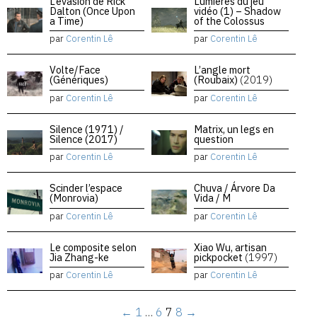
L’évasion de Rick
Lumières du jeu
Dalton (Once Upon
vidéo (1) – Shadow
a Time)
of the Colossus
par
Corentin Lê
par
Corentin Lê
Volte/Face
L’angle mort
(Génériques)
(Roubaix)
(2019)
par
Corentin Lê
par
Corentin Lê
Silence (1971) /
Matrix, un legs en
Silence (2017)
question
par
Corentin Lê
par
Corentin Lê
Scinder l’espace
Chuva / Árvore Da
(Monrovia)
Vida / M
par
Corentin Lê
par
Corentin Lê
Le composite selon
Xiao Wu, artisan
Jia Zhang-ke
pickpocket
(1997)
par
Corentin Lê
par
Corentin Lê
←
1
…
6
7
8
→