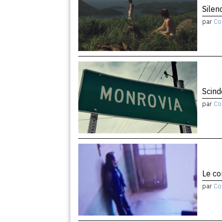
Silen
par
Co
Scind
par
Co
Le co
par
Co