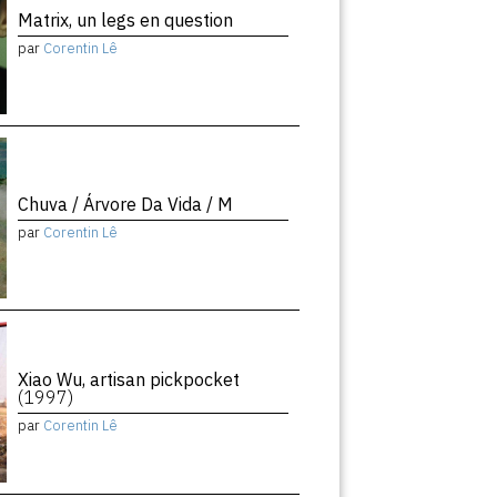
Matrix, un legs en question
par
Corentin Lê
Chuva / Árvore Da Vida / M
par
Corentin Lê
Xiao Wu, artisan pickpocket
(1997)
par
Corentin Lê