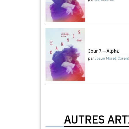
Jour 7 — Alpha
par
Josué Morel
,
Corent
AUTRES ART