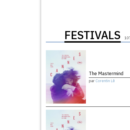
FESTIVALS
107
The Mastermind
par
Corentin Lê