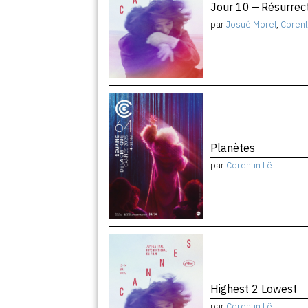
Jour 10 — Résurrec
par
Josué Morel
,
Corent
Planètes
par
Corentin Lê
Highest 2 Lowest
par
Corentin Lê