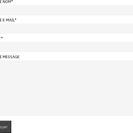
E NOM
*
E E-MAIL
*
T
*
E MESSAGE