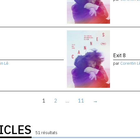
Exit 8
in Lê
par
Corentin L
1
2
…
11
→
ICLES
51 résultats