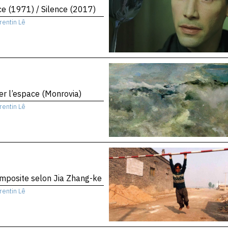
ce (1971) / Silence (2017)
rentin Lê
er l’espace (Monrovia)
rentin Lê
mposite selon Jia Zhang-ke
rentin Lê