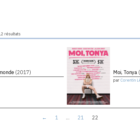
2 résultats
e monde
(2017)
Moi, Tonya
par
Corentin L
←
1
…
21
22