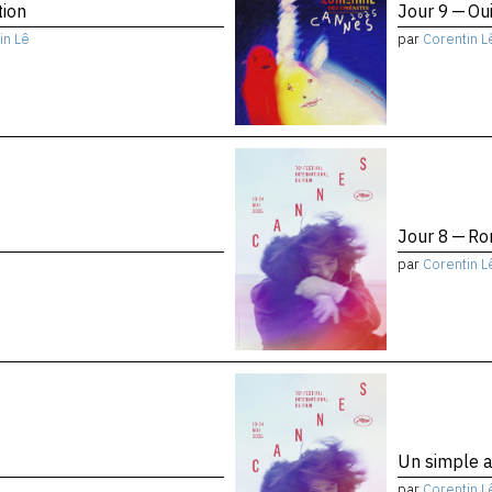
tion
Jour 9 — Ou
in Lê
par
Corentin L
Jour 8 — Ro
par
Corentin L
Un simple a
par
Corentin L