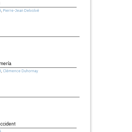
i
ê
,
Pierre-Jean Delvolvé
mería
ê
,
Clémence Duhornay
ccident
ê