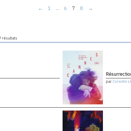
←
1
…
6
7
8
→
 résultats
Résurrectio
par
Corentin L