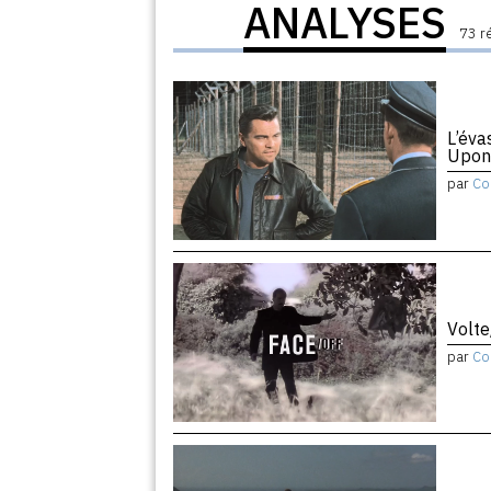
ANALYSES
73 r
L’éva
Upon
par
Co
Volte
par
Co