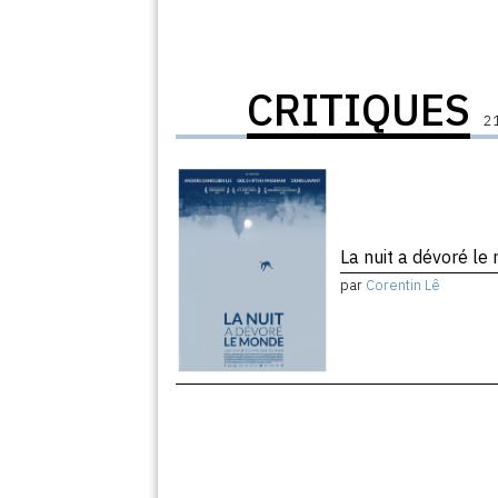
CRITIQUES
21
La nuit a dévoré l
par
Corentin Lê