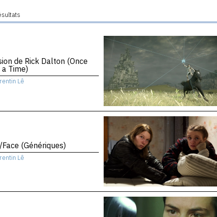
ésultats
sion de Rick Dalton (Once
 a Time)
rentin Lê
/Face (Génériques)
rentin Lê