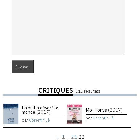
CRITIQUES
212 résultats
La nuit a dévoré le
Moi, Tonya
(2017)
monde
(2017)
par
Corentin Lê
par
Corentin Lê
←
1
…
21
22