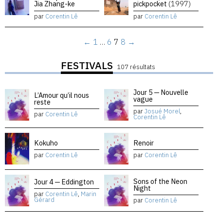
Jia Zhang-ke
pickpocket
(1997)
par
Corentin Lê
par
Corentin Lê
←
1
…
6
7
8
→
FESTIVALS
107 résultats
Jour 5 — Nouvelle
L’Amour qu’il nous
vague
reste
par
Josué Morel
,
par
Corentin Lê
Corentin Lê
Kokuho
Renoir
par
Corentin Lê
par
Corentin Lê
Sons of the Neon
Jour 4 — Eddington
Night
par
Corentin Lê
,
Marin
Gérard
par
Corentin Lê