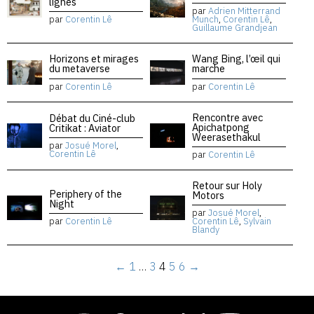
lignes
par
Adrien Mitterrand
par
Corentin Lê
Munch
,
Corentin Lê
,
Guillaume Grandjean
Horizons et mirages
Wang Bing, l’œil qui
du metaverse
marche
par
Corentin Lê
par
Corentin Lê
Rencontre avec
Débat du Ciné-club
Apichatpong
Critikat : Aviator
Weerasethakul
par
Josué Morel
,
Corentin Lê
par
Corentin Lê
Retour sur Holy
Periphery of the
Motors
Night
par
Josué Morel
,
par
Corentin Lê
Corentin Lê
,
Sylvain
Blandy
←
1
…
3
4
5
6
→