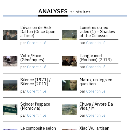
ANALYSES
73 résultats
L’évasion de Rick
Lumières du jeu
Dalton (Once Upon
vidéo (1) – Shadow
a Time)
of the Colossus
par
Corentin Lê
par
Corentin Lê
Volte/Face
L’angle mort
(Génériques)
(Roubaix)
(2019)
par
Corentin Lê
par
Corentin Lê
Silence (1971) /
Matrix, un legs en
Silence (2017)
question
par
Corentin Lê
par
Corentin Lê
Scinder l’espace
Chuva / Árvore Da
(Monrovia)
Vida / M
par
Corentin Lê
par
Corentin Lê
Le composite selon
Xiao Wu, artisan