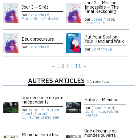
Jour 2 — Mission :
Jour 3 — Sirāt
Impossible — The
Final Reckoning
par
Corentin Lê
,
Pierre-Jean Delvolvé
par
Josué Morel
,
Corentin Lê
Put Your Soul on
Deux procureurs
Your Hand and Walk
par
Corentin Lê
par
Corentin Lê
←
1
2
3
…
11
→
AUTRES ARTICLES
51 résultats
Une décennie de jeux
Hatari — Memoria
indépendants
par
Josué Morel
,
par
Adrien Mitterrand
Corentin Lê
,
Fabien
Munch
,
Corentin Lê
,
Hagege
Guillaume Grandjean
Une décennie de
Memoria, entre les
mondes ouverts