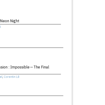
 Neon Night
ê
ssion : Impossible — The Final
el
,
Corentin Lê