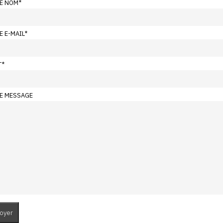
E NOM
*
E E-MAIL
*
T
*
E MESSAGE