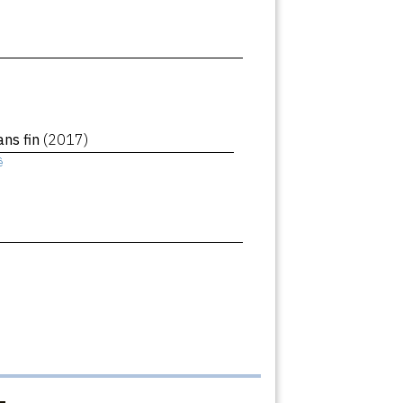
ans fin
(2017)
ê