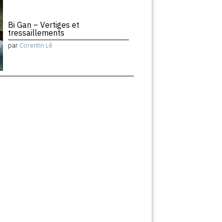
Bi Gan – Vertiges et
tressaillements
par
Corentin Lê