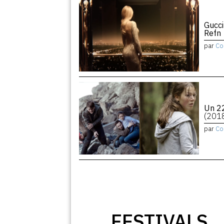
Gucci
Refn
par
Co
Un 22
(201
par
Co
FESTIVALS