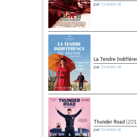
par
Corentin Lê
La Tendre Indiffé
par
Corentin Lê
Thunder Road
(201
par
Corentin Lê