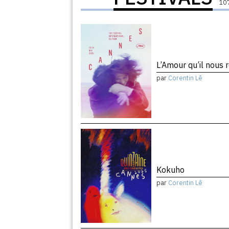
107
L’Amour qu’il nous 
par
Corentin Lê
Kokuho
par
Corentin Lê