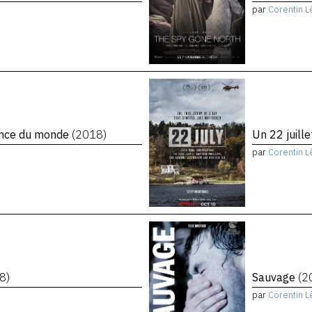
par
Corentin L
rence du monde
(2018)
Un 22 juill
par
Corentin L
8)
Sauvage
(2
par
Corentin L