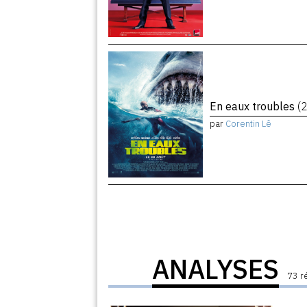
En eaux troubles
(
par
Corentin Lê
ANALYSES
73 r