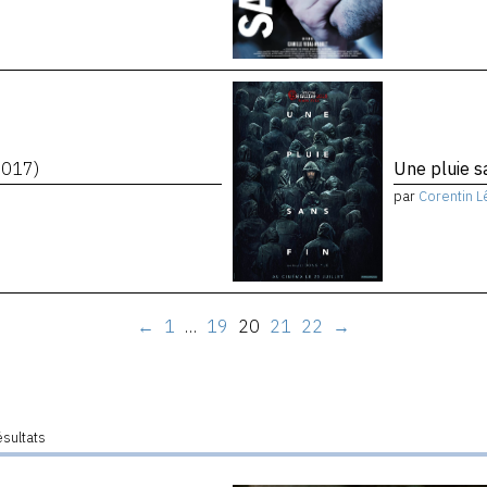
2017)
Une pluie s
par
Corentin L
←
1
…
19
20
21
22
→
ésultats