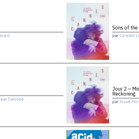
Sons of the
érard
par
Corentin L
Jour 2 — Mi
Reckoning
Jean Delvolvé
par
Josué Mor