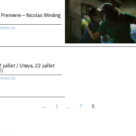
 Premiere — Nicolas Winding
rentin Lê
 juillet / Utøya, 22 juillet
8)
rentin Lê
←
1
…
7
8