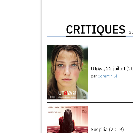
CRITIQUES
21
Utøya, 22 juillet
(2
par
Corentin Lê
Suspiria
(2018)