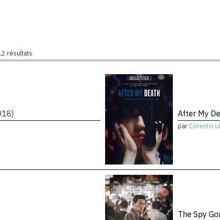
2 résultats
018)
After My D
par
Corentin L
The Spy Go