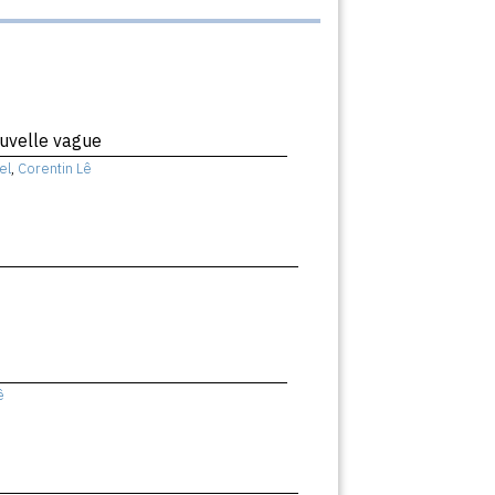
uvelle vague
el
,
Corentin Lê
ê