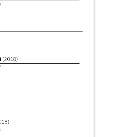
ê
et
(2018)
ê
018)
ê