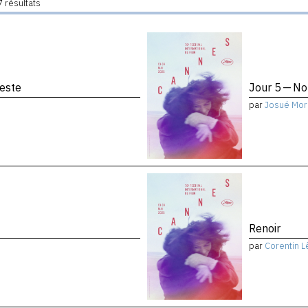
 résultats
reste
Jour 5 — No
par
Josué Mor
Renoir
par
Corentin L