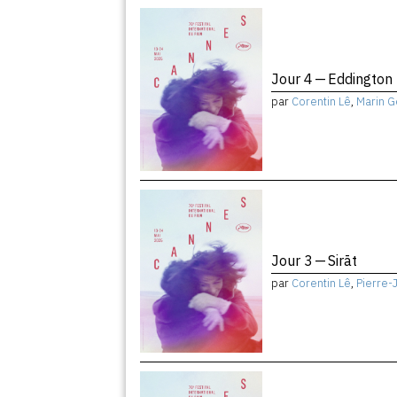
Jour 4 — Eddington
par
Corentin Lê
,
Marin G
Jour 3 — Sirāt
par
Corentin Lê
,
Pierre-