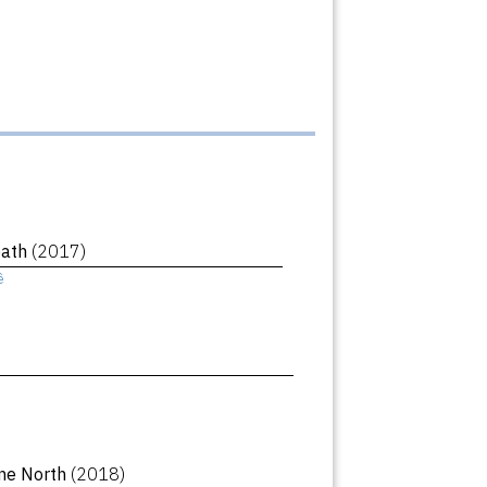
eath
(2017)
ê
ne North
(2018)