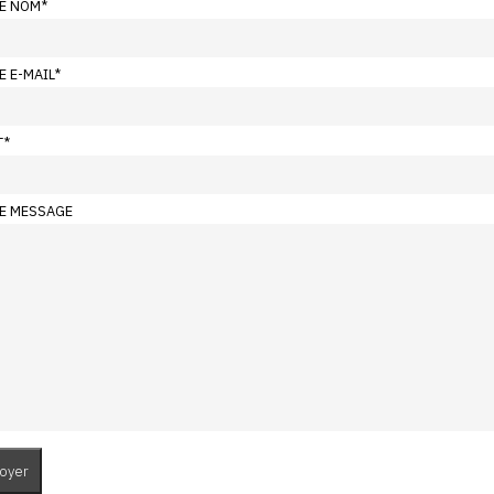
E NOM
*
E E-MAIL
*
T
*
E MESSAGE