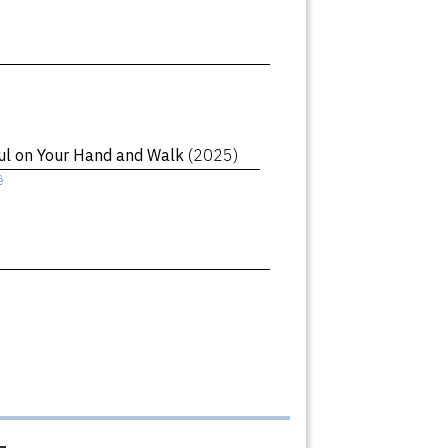
oul on Your Hand and Walk
(2025)
ê