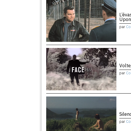
L’éva
Upon
par
Co
Volte
par
Co
Silen
par
Co