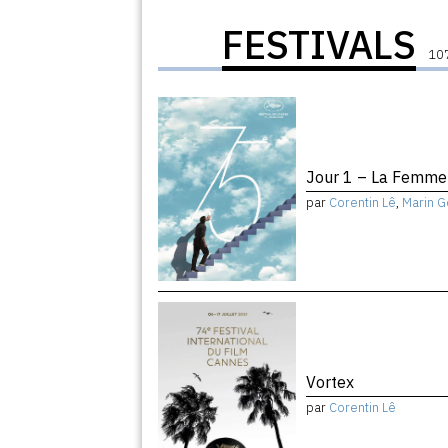
FESTIVALS
107
Jour 1 – La Femme 
par
Corentin Lê
,
Marin G
Vortex
par
Corentin Lê