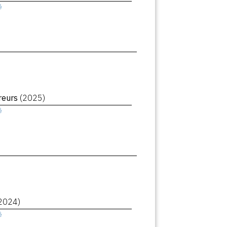
ê
reurs
(2025)
ê
2024)
ê