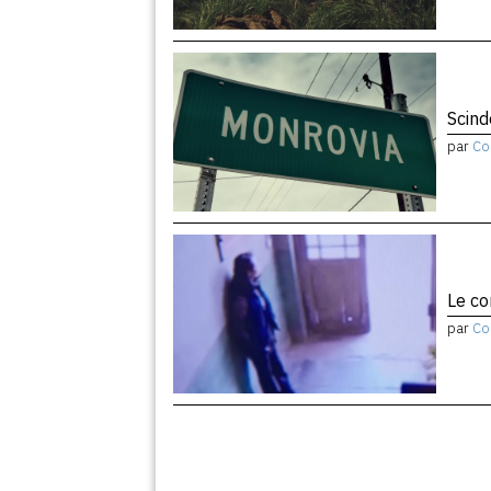
Scind
par
Co
Le co
par
Co