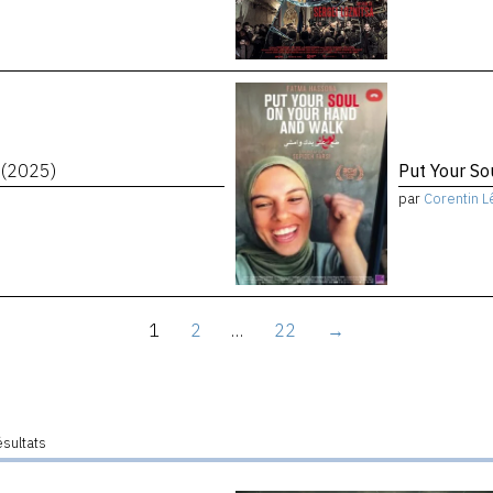
t
(2025)
Put Your S
par
Corentin L
1
2
…
22
→
ésultats