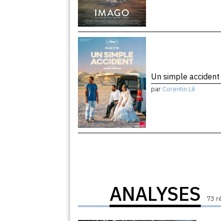
Un simple acciden
par
Corentin Lê
ANALYSES
73 r