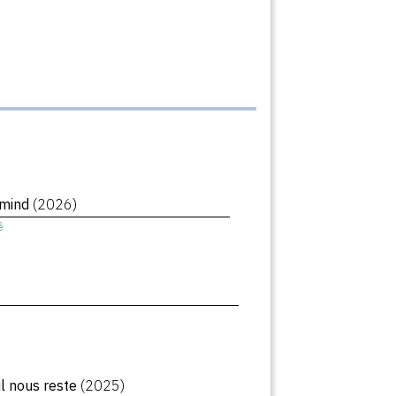
rmind
(2026)
ê
il nous reste
(2025)