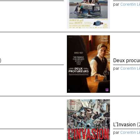
par
Corentin L
)
Deux procu
par
Corentin L
L’Invasion
(
par
Corentin L