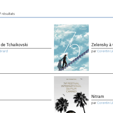
 résultats
de Tchaïkovski
Zelensky à
érard
par
Corentin L
Nitram
par
Corentin L