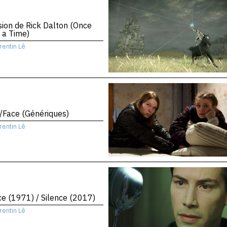
sion de Rick Dalton (Once
 a Time)
rentin Lê
/Face (Génériques)
rentin Lê
ce (1971) / Silence (2017)
rentin Lê