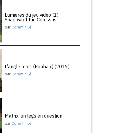
Lumières du jeu vidéo (1) –
Shadow of the Colossus
par
Corentin Lê
L’angle mort (Roubaix)
(2019)
par
Corentin Lê
Matrix, un legs en question
par
Corentin Lê