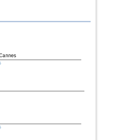
 Cannes
ê
ê