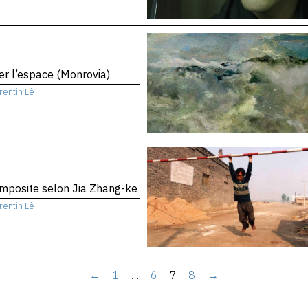
er l’espace (Monrovia)
rentin Lê
mposite selon Jia Zhang-ke
rentin Lê
←
1
…
6
7
8
→