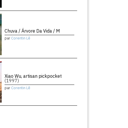
Chuva / Árvore Da Vida / M
par
Corentin Lê
Xiao Wu, artisan pickpocket
(1997)
par
Corentin Lê