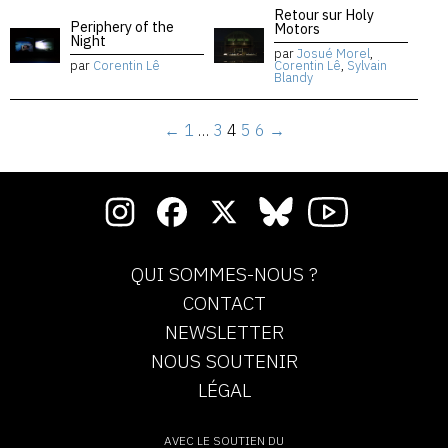
Retour sur Holy
Periphery of the
Motors
Night
par
Josué Morel
,
par
Corentin Lê
Corentin Lê
,
Sylvain
Blandy
←
1
…
3
4
5
6
→
QUI SOMMES-NOUS ?
CONTACT
NEWSLETTER
NOUS SOUTENIR
LÉGAL
AVEC LE SOUTIEN DU