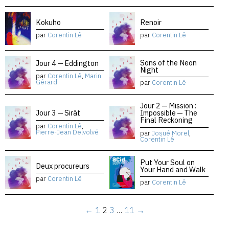
Kokuho
Renoir
par
Corentin Lê
par
Corentin Lê
Sons of the Neon
Jour 4 — Eddington
Night
par
Corentin Lê
,
Marin
Gérard
par
Corentin Lê
Jour 2 — Mission :
Jour 3 — Sirāt
Impossible — The
Final Reckoning
par
Corentin Lê
,
Pierre-Jean Delvolvé
par
Josué Morel
,
Corentin Lê
Put Your Soul on
Deux procureurs
Your Hand and Walk
par
Corentin Lê
par
Corentin Lê
←
1
2
3
…
11
→