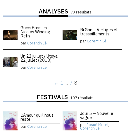
ANALYSES
73 résultats
Gucci Premiere —
Bi Gan – Vertiges et
Nicolas Winding
tressaillements
Refn
par
Corentin Lê
par
Corentin Lê
Un 22 juillet / Utøya,
22 juillet
(2018)
par
Corentin Lê
←
1
…
7
8
FESTIVALS
107 résultats
Jour 5 — Nouvelle
L’Amour qu’il nous
vague
reste
par
Josué Morel
,
par
Corentin Lê
Corentin Lê