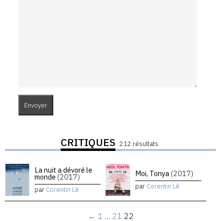
CRITIQUES
212 résultats
La nuit a dévoré le
Moi, Tonya
(2017)
monde
(2017)
par
Corentin Lê
par
Corentin Lê
←
1
…
21
22