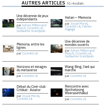
AUTRES ARTICLES
51 résultats
Une décennie de jeux
Hatari — Memoria
indépendants
par
Josué Morel
,
par
Adrien Mitterrand
Corentin Lê
,
Fabien
Munch
,
Corentin Lê
,
Hagege
Guillaume Grandjean
Une décennie de
Memoria, entre les
mondes ouverts
lignes
par
Adrien Mitterrand
par
Corentin Lê
Munch
,
Corentin Lê
,
Guillaume Grandjean
Horizons et mirages
Wang Bing, l’œil qui
du metaverse
marche
par
Corentin Lê
par
Corentin Lê
Rencontre avec
Débat du Ciné-club
Apichatpong
Critikat : Aviator
Weerasethakul
par
Josué Morel
,
Corentin Lê
par
Corentin Lê