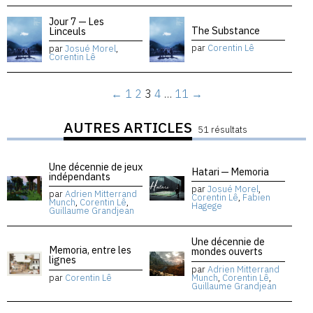
Jour 7 — Les
The Substance
Linceuls
par
Corentin Lê
par
Josué Morel
,
Corentin Lê
←
1
2
3
4
…
11
→
AUTRES ARTICLES
51 résultats
Une décennie de jeux
Hatari — Memoria
indépendants
par
Josué Morel
,
par
Adrien Mitterrand
Corentin Lê
,
Fabien
Munch
,
Corentin Lê
,
Hagege
Guillaume Grandjean
Une décennie de
Memoria, entre les
mondes ouverts
lignes
par
Adrien Mitterrand
par
Corentin Lê
Munch
,
Corentin Lê
,
Guillaume Grandjean