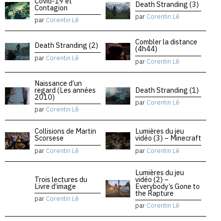
Covid-19 et
Death Stranding (3)
Contagion
par
Corentin Lê
par
Corentin Lê
Combler la distance
Death Stranding (2)
(4h44)
par
Corentin Lê
par
Corentin Lê
Naissance d’un
regard (Les années
Death Stranding (1)
2010)
par
Corentin Lê
par
Corentin Lê
Collisions de Martin
Lumières du jeu
Scorsese
vidéo (3) – Minecraft
par
Corentin Lê
par
Corentin Lê
Lumières du jeu
Trois lectures du
vidéo (2) –
Livre d’image
Everybody’s Gone to
the Rapture
par
Corentin Lê
par
Corentin Lê