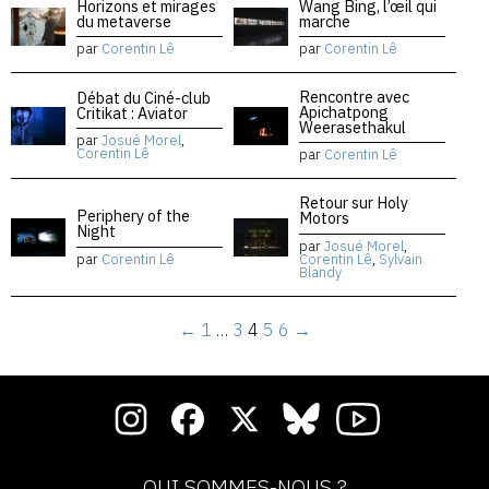
Horizons et mirages
Wang Bing, l’œil qui
du metaverse
marche
par
Corentin Lê
par
Corentin Lê
Rencontre avec
Débat du Ciné-club
Apichatpong
Critikat : Aviator
Weerasethakul
par
Josué Morel
,
Corentin Lê
par
Corentin Lê
Retour sur Holy
Periphery of the
Motors
Night
par
Josué Morel
,
par
Corentin Lê
Corentin Lê
,
Sylvain
Blandy
←
1
…
3
4
5
6
→
QUI SOMMES-NOUS ?