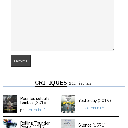
CRITIQUES
212 résultats
Pour les soldats
Yesterday
(2019)
tombés
(2018)
par
Corentin Lê
par
Corentin Lê
Rolling Thunder
Silence
(1971)
Revue
(2019)