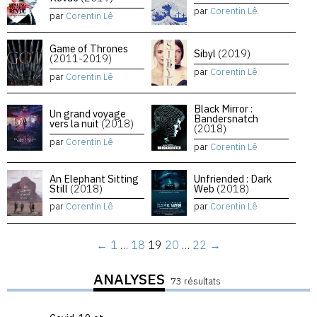
par
Corentin Lê
par
Corentin Lê
Game of Thrones
Sibyl
(2019)
(2011-2019)
par
Corentin Lê
par
Corentin Lê
Black Mirror :
Un grand voyage
Bandersnatch
vers la nuit
(2018)
(2018)
par
Corentin Lê
par
Corentin Lê
An Elephant Sitting
Unfriended : Dark
Still
(2018)
Web
(2018)
par
Corentin Lê
par
Corentin Lê
←
1
…
18
19
20
…
22
→
ANALYSES
73 résultats