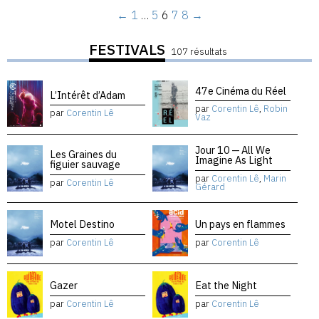
←
1
…
5
6
7
8
→
FESTIVALS
107 résultats
47e Cinéma du Réel
L’Intérêt d’Adam
par
Corentin Lê
,
Robin
par
Corentin Lê
Vaz
Jour 10 — All We
Les Graines du
Imagine As Light
figuier sauvage
par
Corentin Lê
,
Marin
par
Corentin Lê
Gérard
Motel Destino
Un pays en flammes
par
Corentin Lê
par
Corentin Lê
Gazer
Eat the Night
par
Corentin Lê
par
Corentin Lê