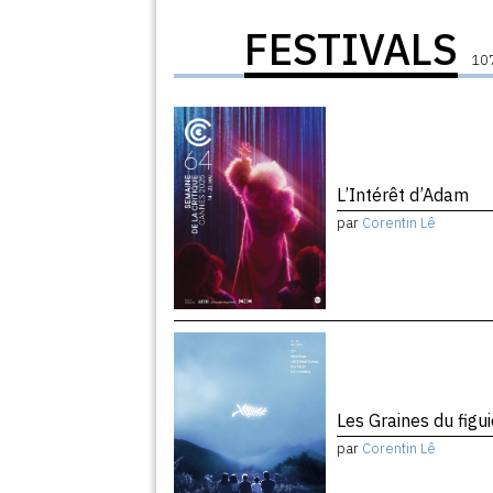
FESTIVALS
107
L’Intérêt d’Adam
par
Corentin Lê
Les Graines du figu
par
Corentin Lê