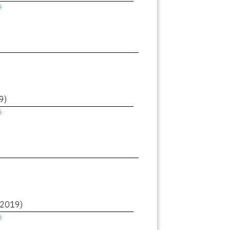
ê
9)
ê
(2019)
ê