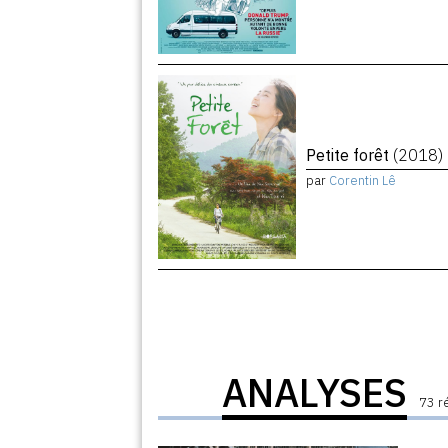
Petite forêt
(2018)
par
Corentin Lê
ANALYSES
73 r