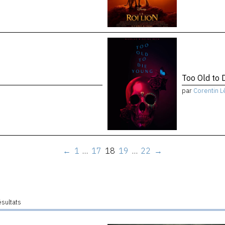
Too Old to 
par
Corentin L
←
1
…
17
18
19
…
22
→
ésultats