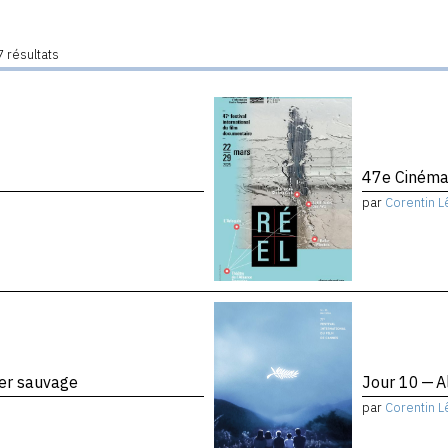
 résultats
47e Cinéma
par
Corentin L
ier sauvage
Jour 10 — A
par
Corentin L