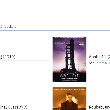
2 résultats
ng
(2019)
Apollo 11
(
par
Corentin L
inal Cut
(1979)
Roubaix, un