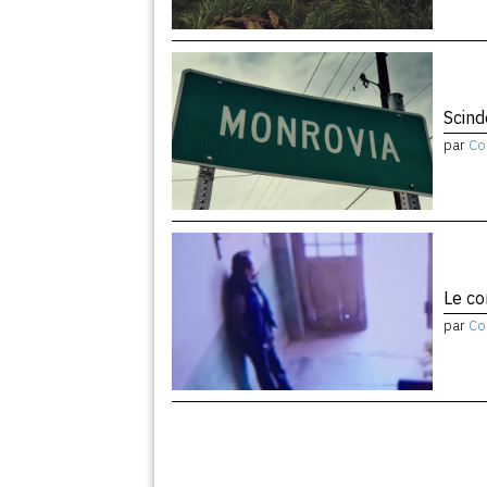
Scind
par
Co
Le co
par
Co