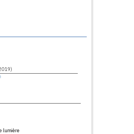
2019)
ê
e lumière