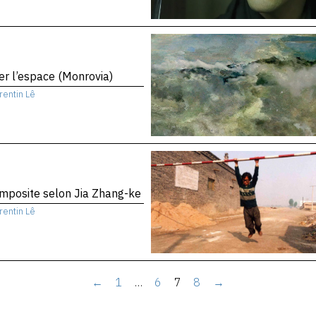
er l’espace (Monrovia)
rentin Lê
mposite selon Jia Zhang-ke
rentin Lê
←
1
…
6
7
8
→