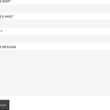
E NOM
*
E E-MAIL
*
T
*
E MESSAGE