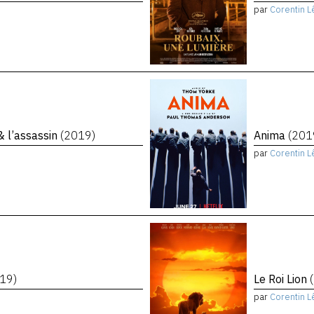
par
Corentin L
 & l’assassin
(2019)
Anima
(201
par
Corentin L
19)
Le Roi Lion
par
Corentin L