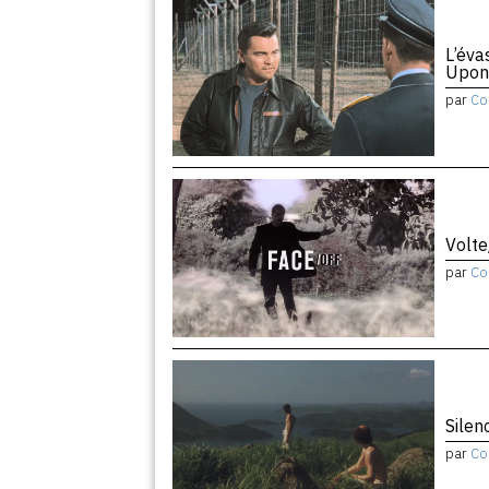
L’éva
Upon
par
Co
Volte
par
Co
Silen
par
Co