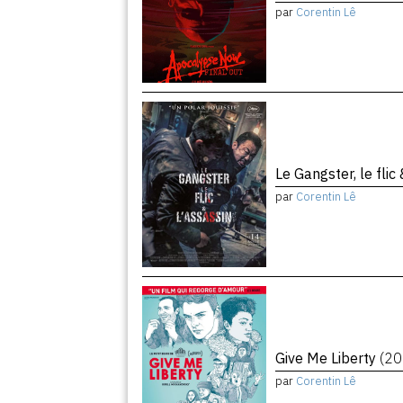
par
Corentin Lê
Le Gangster, le flic
par
Corentin Lê
Give Me Liberty
(20
par
Corentin Lê