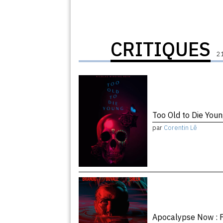
CRITIQUES
21
Too Old to Die You
par
Corentin Lê
Apocalypse Now : F