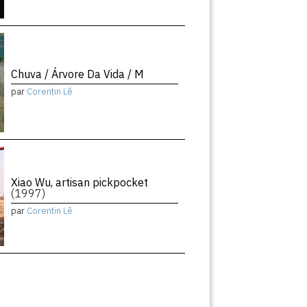
Chuva / Árvore Da Vida / M
par
Corentin Lê
Xiao Wu, artisan pickpocket
(1997)
par
Corentin Lê