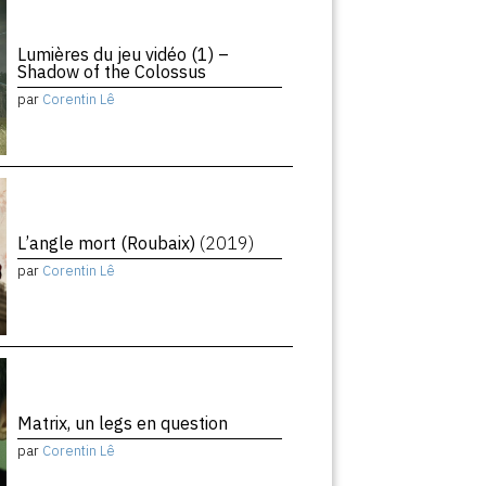
Lumières du jeu vidéo (1) –
Shadow of the Colossus
par
Corentin Lê
L’angle mort (Roubaix)
(2019)
par
Corentin Lê
Matrix, un legs en question
par
Corentin Lê