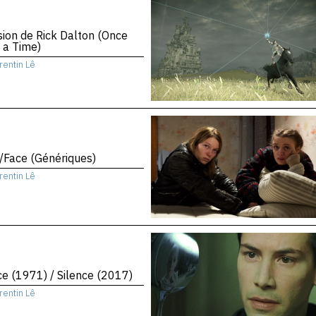
sion de Rick Dalton (Once
 a Time)
rentin Lê
/Face (Génériques)
rentin Lê
ce (1971) / Silence (2017)
rentin Lê