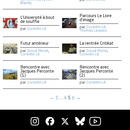
Blandy
Parcours Le Livre
L’Université à bout
d’image
de souffle
par
Corentin Lê
,
par
Corentin Lê
Thomas Lequeu
Futur antérieur
La rentrée Critikat
par
Josué Morel
,
par
Josué Morel
,
Corentin Lê
Corentin Lê
Rencontre avec
Rencontre avec
Jacques Perconte
Jacques Perconte
(1)
(2)
par
Corentin Lê
par
Corentin Lê
←
1
…
4
5
6
→