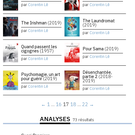
par
Corentin Lê
par
Corentin Lê
The Laundromat
The Irishman
(2019)
(2019)
par
Corentin Lê
par
Corentin Lê
Quand passent les
Pour Sama
(2019)
cigognes
(1957)
par
Corentin Lê
par
Corentin Lê
Désenchantée,
Psychomagie, un art
partie 2
(2018-
pour guérir
(2019)
2019)
par
Corentin Lê
par
Corentin Lê
←
1
…
16
17
18
…
22
→
ANALYSES
73 résultats