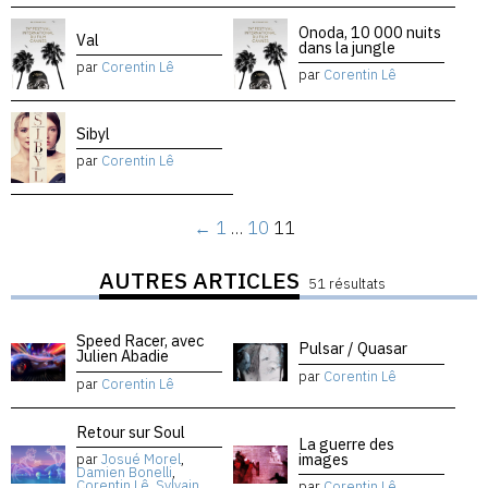
Onoda, 10 000 nuits
Val
dans la jungle
par
Corentin Lê
par
Corentin Lê
Sibyl
par
Corentin Lê
←
1
…
10
11
AUTRES ARTICLES
51 résultats
Speed Racer, avec
Pulsar / Quasar
Julien Abadie
par
Corentin Lê
par
Corentin Lê
Retour sur Soul
La guerre des
images
par
Josué Morel
,
Damien Bonelli
,
Corentin Lê
,
Sylvain
par
Corentin Lê