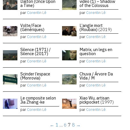
Dalton (Once Upon
vidéo (1) – Shadow
a Time)
of the Colossus
par
Corentin Lê
par
Corentin Lê
Volte/Face
L’angle mort
(Génériques)
(Roubaix)
(2019)
par
Corentin Lê
par
Corentin Lê
Silence (1971) /
Matrix, un legs en
Silence (2017)
question
par
Corentin Lê
par
Corentin Lê
Scinder l’espace
Chuva / Árvore Da
(Monrovia)
Vida / M
par
Corentin Lê
par
Corentin Lê
Le composite selon
Xiao Wu, artisan
Jia Zhang-ke
pickpocket
(1997)
par
Corentin Lê
par
Corentin Lê
←
1
…
6
7
8
→