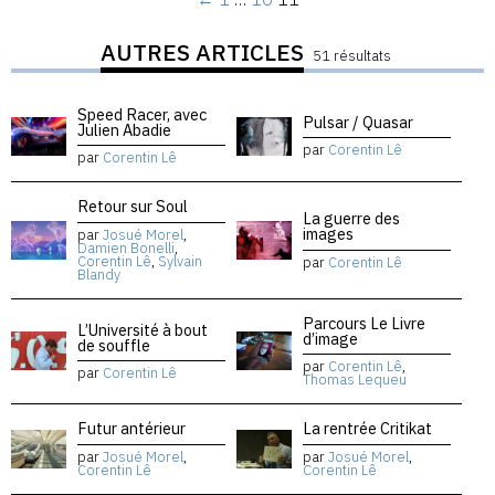
AUTRES ARTICLES
51 résultats
Speed Racer, avec
Pulsar / Quasar
Julien Abadie
par
Corentin Lê
par
Corentin Lê
Retour sur Soul
La guerre des
images
par
Josué Morel
,
Damien Bonelli
,
Corentin Lê
,
Sylvain
par
Corentin Lê
Blandy
Parcours Le Livre
L’Université à bout
d’image
de souffle
par
Corentin Lê
,
par
Corentin Lê
Thomas Lequeu
Futur antérieur
La rentrée Critikat
par
Josué Morel
,
par
Josué Morel
,
Corentin Lê
Corentin Lê