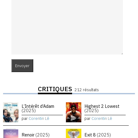
CRITIQUES
212 résultats
L’Intérêt d’Adam
Highest 2 Lowest
(2025)
(2025)
par
Corentin Lê
par
Corentin Lê
Renoir
(2025)
Exit 8
(2025)