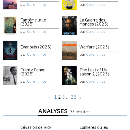
par
Corentin Lê
par
Corentin Lê
Fantôme utile
La Guerre des
(2025)
mondes
(2025)
par
Corentin Lê
par
Corentin Lê
Évanouis
(2025)
Warfare
(2025)
par
Corentin Lê
par
Corentin Lê
Frantz Fanon
The Last of Us,
(2025)
saison 2
(2025)
par
Corentin Lê
par
Corentin Lê
←
1
2
3
…
22
→
ANALYSES
73 résultats
L’évasion de Rick
Lumières du jeu