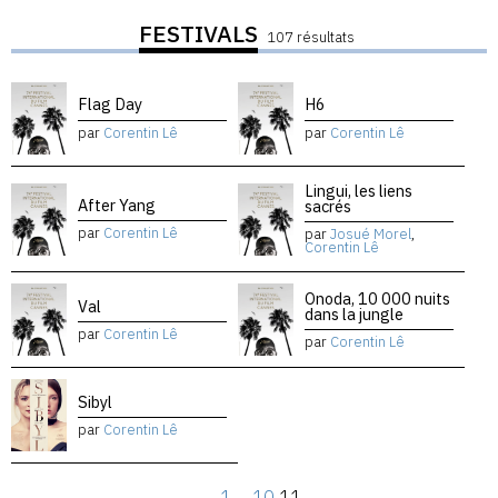
FESTIVALS
107 résultats
Flag Day
H6
par
Corentin Lê
par
Corentin Lê
Lingui, les liens
After Yang
sacrés
par
Corentin Lê
par
Josué Morel
,
Corentin Lê
Onoda, 10 000 nuits
Val
dans la jungle
par
Corentin Lê
par
Corentin Lê
Sibyl
par
Corentin Lê
←
1
…
10
11