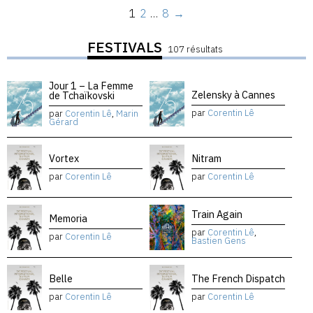
1
2
…
8
→
FESTIVALS
107 résultats
Jour 1 – La Femme
Zelensky à Cannes
de Tchaïkovski
par
Corentin Lê
par
Corentin Lê
,
Marin
Gérard
Vortex
Nitram
par
Corentin Lê
par
Corentin Lê
Train Again
Memoria
par
Corentin Lê
,
par
Corentin Lê
Bastien Gens
Belle
The French Dispatch
par
Corentin Lê
par
Corentin Lê