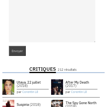
CRITIQUES
212 résultats
Utøya, 22 juillet
After My Death
(2018)
(2017)
par
Corentin Lê
par
Corentin Lê
The Spy Gone North
Suspiria
(2018)
(2018)