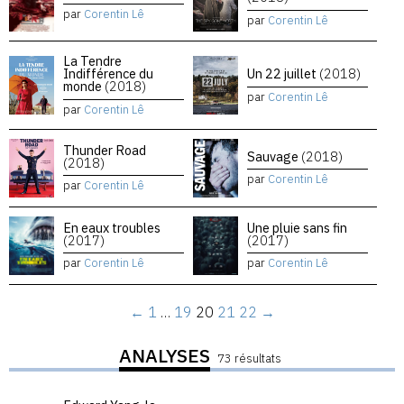
par
Corentin Lê
par
Corentin Lê
La Tendre
Indifférence du
Un 22 juillet
(2018)
monde
(2018)
par
Corentin Lê
par
Corentin Lê
Thunder Road
Sauvage
(2018)
(2018)
par
Corentin Lê
par
Corentin Lê
En eaux troubles
Une pluie sans fin
(2017)
(2017)
par
Corentin Lê
par
Corentin Lê
←
1
…
19
20
21
22
→
ANALYSES
73 résultats