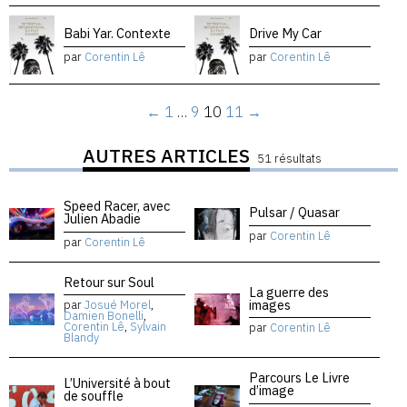
Babi Yar. Contexte
Drive My Car
par
Corentin Lê
par
Corentin Lê
←
1
…
9
10
11
→
AUTRES ARTICLES
51 résultats
Speed Racer, avec
Pulsar / Quasar
Julien Abadie
par
Corentin Lê
par
Corentin Lê
Retour sur Soul
La guerre des
images
par
Josué Morel
,
Damien Bonelli
,
Corentin Lê
,
Sylvain
par
Corentin Lê
Blandy
Parcours Le Livre
L’Université à bout
d’image
de souffle