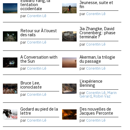
Edward Yang, la
Jeunesse, suite et
tentation
fin
occidentale
par
Corentin Lê
par
Corentin Lê
Jia Zhangke, David
Retour sur À l’ouest
Cronenberg : phase
des rails
terminale ?
par
Corentin Lê
par
Corentin Lê
A Conversation with
Akerman, la trilogie
the Sun
du passage
par
Corentin Lê
par
Corentin Lê
L’expérience
Bruce Lee,
Benning
iconoclaste
par
Corentin Lê
,
Marin
par
Corentin Lê
Gérard
,
Robin Vaz
Godard au pied de la
Des nouvelles de
lettre
Jacques Perconte
par
Corentin Lê
par
Corentin Lê