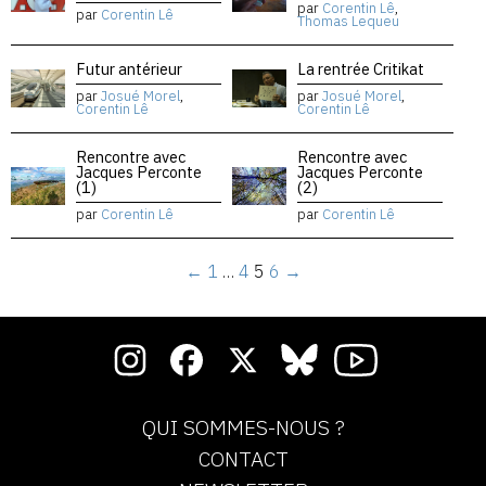
par
Corentin Lê
,
par
Corentin Lê
Thomas Lequeu
Futur antérieur
La rentrée Critikat
par
Josué Morel
,
par
Josué Morel
,
Corentin Lê
Corentin Lê
Rencontre avec
Rencontre avec
Jacques Perconte
Jacques Perconte
(1)
(2)
par
Corentin Lê
par
Corentin Lê
←
1
…
4
5
6
→
QUI SOMMES-NOUS ?
CONTACT