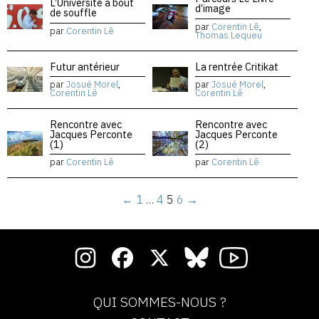
L’Université à bout
d’image
de souffle
par
Corentin Lê
,
par
Corentin Lê
Thomas Lequeu
Futur antérieur
La rentrée Critikat
par
Josué Morel
,
par
Josué Morel
,
Corentin Lê
Corentin Lê
Rencontre avec
Rencontre avec
Jacques Perconte
Jacques Perconte
(1)
(2)
par
Corentin Lê
par
Corentin Lê
←
1
…
4
5
6
→
QUI SOMMES-NOUS ?