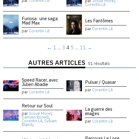
par
Corentin Lê
par
Josué Morel
,
Corentin Lê
Furiosa : une saga
Les Fantômes
Mad Max
par
Corentin Lê
par
Corentin Lê
←
1
…
3
4
5
…
11
→
AUTRES ARTICLES
51 résultats
Speed Racer, avec
Pulsar / Quasar
Julien Abadie
par
Corentin Lê
par
Corentin Lê
Retour sur Soul
La guerre des
images
par
Josué Morel
,
Damien Bonelli
,
Corentin Lê
,
Sylvain
par
Corentin Lê
Blandy
Parcours Le Livre