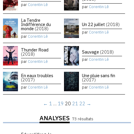
par
Corentin Lê
par
Corentin Lê
La Tendre
Indifférence du
Un 22 juillet
(2018)
monde
(2018)
par
Corentin Lê
par
Corentin Lê
Thunder Road
Sauvage
(2018)
(2018)
par
Corentin Lê
par
Corentin Lê
En eaux troubles
Une pluie sans fin
(2017)
(2017)
par
Corentin Lê
par
Corentin Lê
←
1
…
19
20
21
22
→
ANALYSES
73 résultats