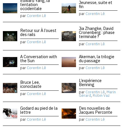
Edward Yang, la
Jeunesse, suite et
tentation
fin
occidentale
par
Corentin Lê
par
Corentin Lê
Jia Zhangke, David
Retour sur À l’ouest
Cronenberg : phase
des rails
terminale ?
par
Corentin Lê
par
Corentin Lê
A Conversation with
Akerman, la trilogie
the Sun
du passage
par
Corentin Lê
par
Corentin Lê
L’expérience
Bruce Lee,
Benning
iconoclaste
par
Corentin Lê
,
Marin
par
Corentin Lê
Gérard
,
Robin Vaz
Godard au pied de la
Des nouvelles de
lettre
Jacques Perconte
par
Corentin Lê
par
Corentin Lê