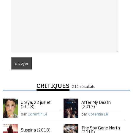
CRITIQUES
212 résultats
Utøya, 22 juillet
After My Death
(2018)
(2017)
par
Corentin Lê
par
Corentin Lê
The Spy Gone North
Suspiria
(2018)
(2018)