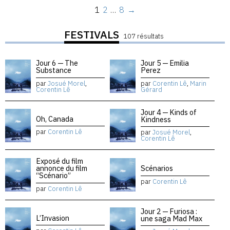
1
2
…
8
→
FESTIVALS
107 résultats
Jour 6 — The
Jour 5 — Emilia
Substance
Perez
par
Josué Morel
,
par
Corentin Lê
,
Marin
Corentin Lê
Gérard
Jour 4 — Kinds of
Oh, Canada
Kindness
par
Corentin Lê
par
Josué Morel
,
Corentin Lê
Exposé du film
annonce du film
Scénarios
“Scénario”
par
Corentin Lê
par
Corentin Lê
Jour 2 — Furiosa :
L’Invasion
une saga Mad Max