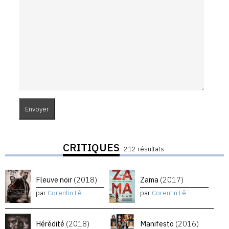
CRITIQUES
212 résultats
Fleuve noir
(2018)
Zama
(2017)
par
Corentin Lê
par
Corentin Lê
Hérédité
(2018)
Manifesto
(2016)