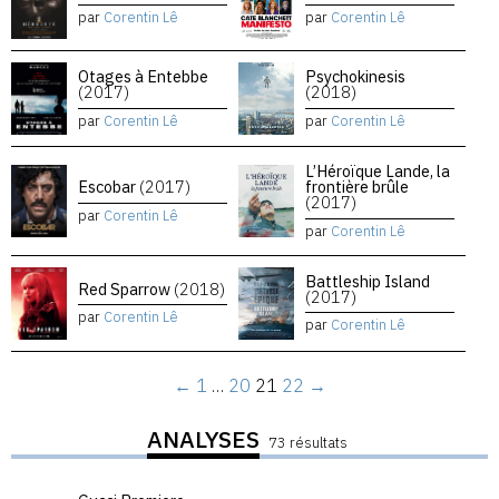
par
Corentin Lê
par
Corentin Lê
Otages à Entebbe
Psychokinesis
(2017)
(2018)
par
Corentin Lê
par
Corentin Lê
L’Héroïque Lande, la
Escobar
(2017)
frontière brûle
(2017)
par
Corentin Lê
par
Corentin Lê
Battleship Island
Red Sparrow
(2018)
(2017)
par
Corentin Lê
par
Corentin Lê
←
1
…
20
21
22
→
ANALYSES
73 résultats