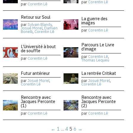
par
Corentin Lê
par
Corentin Lê
Retour sur Soul
La guerre des
images
par
Sylvain Blandy
,
Josué Morel
,
Damien
par
Corentin Lê
Bonelli
,
Corentin Lê
Parcours Le Livre
L’Université à bout
d’image
de souffle
par
Corentin Lê
,
par
Corentin Lê
Thomas Lequeu
Futur antérieur
La rentrée Critikat
par
Josué Morel
,
par
Josué Morel
,
Corentin Lê
Corentin Lê
Rencontre avec
Rencontre avec
Jacques Perconte
Jacques Perconte
(1)
(2)
par
Corentin Lê
par
Corentin Lê
←
1
…
4
5
6
→