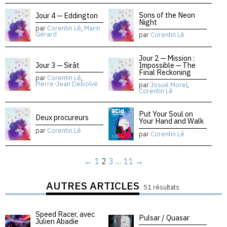
Sons of the Neon
Jour 4 — Eddington
Night
par
Corentin Lê
,
Marin
Gérard
par
Corentin Lê
Jour 2 — Mission :
Jour 3 — Sirāt
Impossible — The
Final Reckoning
par
Corentin Lê
,
Pierre-Jean Delvolvé
par
Josué Morel
,
Corentin Lê
Put Your Soul on
Deux procureurs
Your Hand and Walk
par
Corentin Lê
par
Corentin Lê
←
1
2
3
…
11
→
AUTRES ARTICLES
51 résultats
Speed Racer, avec
Pulsar / Quasar
Julien Abadie