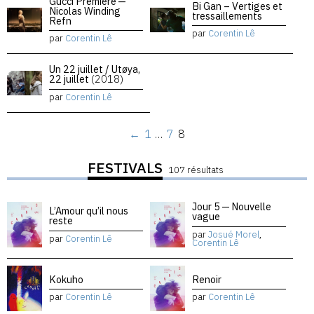
Gucci Premiere —
Bi Gan – Vertiges et
Nicolas Winding
tressaillements
Refn
par
Corentin Lê
par
Corentin Lê
Un 22 juillet / Utøya,
22 juillet
(2018)
par
Corentin Lê
←
1
…
7
8
FESTIVALS
107 résultats
Jour 5 — Nouvelle
L’Amour qu’il nous
vague
reste
par
Josué Morel
,
par
Corentin Lê
Corentin Lê
Kokuho
Renoir
par
Corentin Lê
par
Corentin Lê