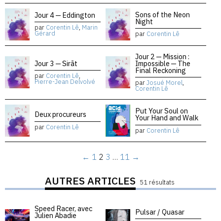
Sons of the Neon
Jour 4 — Eddington
Night
par
Corentin Lê
,
Marin
Gérard
par
Corentin Lê
Jour 2 — Mission :
Jour 3 — Sirāt
Impossible — The
Final Reckoning
par
Corentin Lê
,
Pierre-Jean Delvolvé
par
Josué Morel
,
Corentin Lê
Put Your Soul on
Deux procureurs
Your Hand and Walk
par
Corentin Lê
par
Corentin Lê
←
1
2
3
…
11
→
AUTRES ARTICLES
51 résultats
Speed Racer, avec
Pulsar / Quasar
Julien Abadie