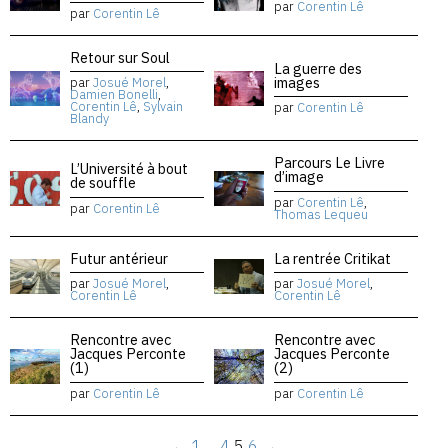
par
Corentin Lê
par
Corentin Lê
Retour sur Soul
La guerre des
images
par
Josué Morel
,
Damien Bonelli
,
Corentin Lê
,
Sylvain
par
Corentin Lê
Blandy
Parcours Le Livre
L’Université à bout
d’image
de souffle
par
Corentin Lê
,
par
Corentin Lê
Thomas Lequeu
Futur antérieur
La rentrée Critikat
par
Josué Morel
,
par
Josué Morel
,
Corentin Lê
Corentin Lê
Rencontre avec
Rencontre avec
Jacques Perconte
Jacques Perconte
(1)
(2)
par
Corentin Lê
par
Corentin Lê
←
1
…
4
5
6
→