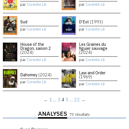
par
Corentin Lê
par
Corentin Lê
Sud
D’Est
(1993)
par
Corentin Lê
par
Corentin Lê
House of the
Les Graines du
Dragon, saison 2
figuier sauvage
(2024)
(2024)
par
Corentin Lê
par
Corentin Lê
Law and Order
Dahomey
(2024)
(1969)
par
Corentin Lê
par
Corentin Lê
←
1
…
3
4
5
…
22
→
ANALYSES
73 résultats