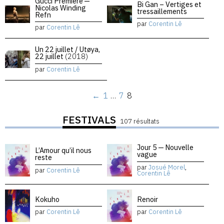
Gucci Premiere —
Bi Gan – Vertiges et
Nicolas Winding
tressaillements
Refn
par
Corentin Lê
par
Corentin Lê
Un 22 juillet / Utøya,
22 juillet
(2018)
par
Corentin Lê
←
1
…
7
8
FESTIVALS
107 résultats
Jour 5 — Nouvelle
L’Amour qu’il nous
vague
reste
par
Josué Morel
,
par
Corentin Lê
Corentin Lê
Kokuho
Renoir
par
Corentin Lê
par
Corentin Lê