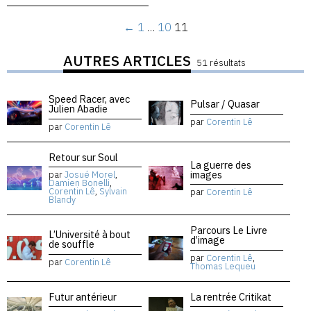
←
1
…
10
11
AUTRES ARTICLES
51 résultats
Speed Racer, avec
Pulsar / Quasar
Julien Abadie
par
Corentin Lê
par
Corentin Lê
Retour sur Soul
La guerre des
images
par
Josué Morel
,
Damien Bonelli
,
Corentin Lê
,
Sylvain
par
Corentin Lê
Blandy
Parcours Le Livre
L’Université à bout
d’image
de souffle
par
Corentin Lê
,
par
Corentin Lê
Thomas Lequeu
Futur antérieur
La rentrée Critikat