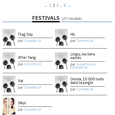
←
1
2
3
…
8
→
FESTIVALS
107 résultats
Flag Day
H6
par
Corentin Lê
par
Corentin Lê
Lingui, les liens
After Yang
sacrés
par
Corentin Lê
par
Josué Morel
,
Corentin Lê
Onoda, 10 000 nuits
Val
dans la jungle
par
Corentin Lê
par
Corentin Lê
Sibyl
par
Corentin Lê