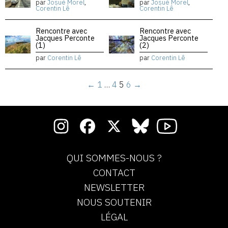
par
Josué Morel
,
par
Josué Morel
,
Corentin Lê
Corentin Lê
Rencontre avec
Rencontre avec
Jacques Perconte
Jacques Perconte
(1)
(2)
par
Corentin Lê
par
Corentin Lê
←
1
…
4
5
6
→
QUI SOMMES-NOUS ?
CONTACT
NEWSLETTER
NOUS SOUTENIR
LÉGAL