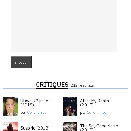
CRITIQUES
212 résultats
Utøya, 22 juillet
After My Death
(2018)
(2017)
par
Corentin Lê
par
Corentin Lê
The Spy Gone North
Suspiria
(2018)
(2018)