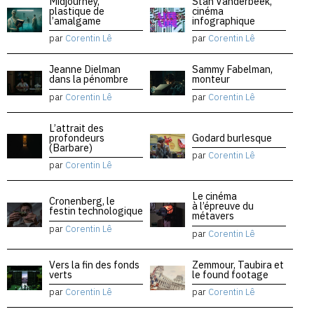
Midjourney,
Stan Vanderbeek,
plastique de
cinéma
l’amalgame
infographique
par
Corentin Lê
par
Corentin Lê
Jeanne Dielman
Sammy Fabelman,
dans la pénombre
monteur
par
Corentin Lê
par
Corentin Lê
L’attrait des
profondeurs
Godard burlesque
(Barbare)
par
Corentin Lê
par
Corentin Lê
Le cinéma
Cronenberg, le
à l’épreuve du
festin technologique
métavers
par
Corentin Lê
par
Corentin Lê
Vers la fin des fonds
Zemmour, Taubira et
verts
le found footage
par
Corentin Lê
par
Corentin Lê