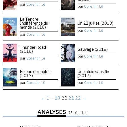
par
Corentin Lê
par
Corentin Lê
La Tendre
Indifférence du
Un 22 juillet
(2018)
monde
(2018)
par
Corentin Lê
par
Corentin Lê
Thunder Road
Sauvage
(2018)
(2018)
par
Corentin Lê
par
Corentin Lê
En eaux troubles
Une pluie sans fin
(2017)
(2017)
par
Corentin Lê
par
Corentin Lê
←
1
…
19
20
21
22
→
ANALYSES
73 résultats