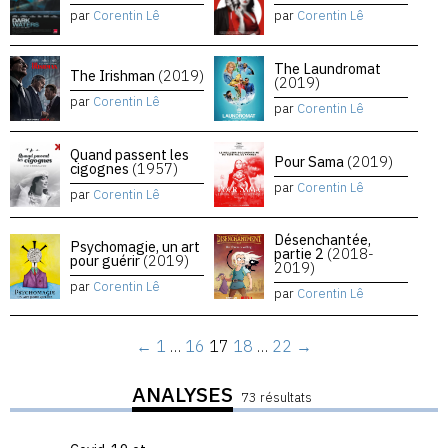
par
Corentin Lê
par
Corentin Lê
The Laundromat
The Irishman
(2019)
(2019)
par
Corentin Lê
par
Corentin Lê
Quand passent les
Pour Sama
(2019)
cigognes
(1957)
par
Corentin Lê
par
Corentin Lê
Désenchantée,
Psychomagie, un art
partie 2
(2018-
pour guérir
(2019)
2019)
par
Corentin Lê
par
Corentin Lê
←
1
…
16
17
18
…
22
→
ANALYSES
73 résultats