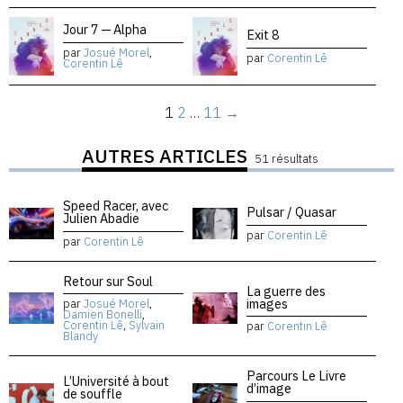
Jour 7 — Alpha
Exit 8
par
Josué Morel
,
par
Corentin Lê
Corentin Lê
1
2
…
11
→
AUTRES ARTICLES
51 résultats
Speed Racer, avec
Pulsar / Quasar
Julien Abadie
par
Corentin Lê
par
Corentin Lê
Retour sur Soul
La guerre des
images
par
Josué Morel
,
Damien Bonelli
,
Corentin Lê
,
Sylvain
par
Corentin Lê
Blandy
Parcours Le Livre
L’Université à bout
d’image
de souffle