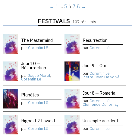
←
1
…
5
6
7
8
→
FESTIVALS
107 résultats
The Mastermind
Résurrection
par
Corentin Lê
par
Corentin Lê
Jour 10 —
Jour 9 — Oui
Résurrection
par
Corentin Lê
,
par
Josué Morel
,
Pierre-Jean Delvolvé
Corentin Lê
Jour 8 — Romería
Planètes
par
Corentin Lê
,
par
Corentin Lê
Clémence Duhornay
Highest 2 Lowest
Un simple accident
par
Corentin Lê
par
Corentin Lê