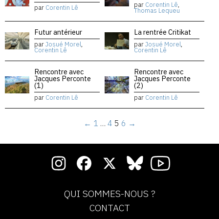
par
Corentin Lê
,
par
Corentin Lê
Thomas Lequeu
Futur antérieur
La rentrée Critikat
par
Josué Morel
,
par
Josué Morel
,
Corentin Lê
Corentin Lê
Rencontre avec
Rencontre avec
Jacques Perconte
Jacques Perconte
(1)
(2)
par
Corentin Lê
par
Corentin Lê
←
1
…
4
5
6
→
QUI SOMMES-NOUS ?
CONTACT