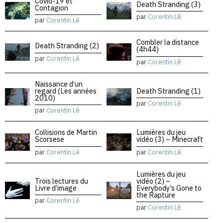
Covid-19 et
Death Stranding (3)
Contagion
par
Corentin Lê
par
Corentin Lê
Combler la distance
Death Stranding (2)
(4h44)
par
Corentin Lê
par
Corentin Lê
Naissance d’un
regard (Les années
Death Stranding (1)
2010)
par
Corentin Lê
par
Corentin Lê
Collisions de Martin
Lumières du jeu
Scorsese
vidéo (3) – Minecraft
par
Corentin Lê
par
Corentin Lê
Lumières du jeu
Trois lectures du
vidéo (2) –
Livre d’image
Everybody’s Gone to
the Rapture
par
Corentin Lê
par
Corentin Lê