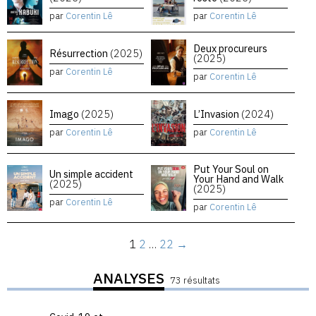
par
Corentin Lê
par
Corentin Lê
Deux procureurs
Résurrection
(2025)
(2025)
par
Corentin Lê
par
Corentin Lê
Imago
(2025)
L’Invasion
(2024)
par
Corentin Lê
par
Corentin Lê
Put Your Soul on
Un simple accident
Your Hand and Walk
(2025)
(2025)
par
Corentin Lê
par
Corentin Lê
1
2
…
22
→
ANALYSES
73 résultats