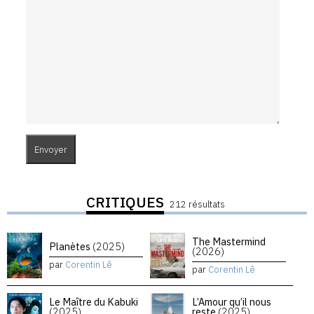
CRITIQUES
212 résultats
The Mastermind
Planètes
(2025)
(2026)
par
Corentin Lê
par
Corentin Lê
Le Maître du Kabuki
L’Amour qu’il nous
(2025)
reste
(2025)