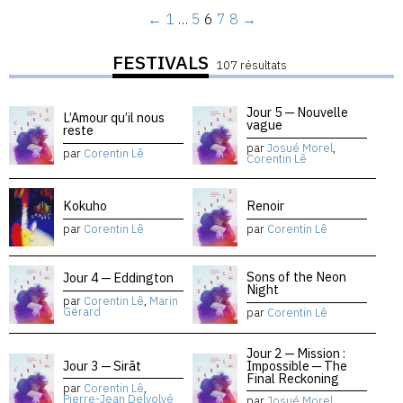
←
1
…
5
6
7
8
→
FESTIVALS
107 résultats
Jour 5 — Nouvelle
L’Amour qu’il nous
vague
reste
par
Josué Morel
,
par
Corentin Lê
Corentin Lê
Kokuho
Renoir
par
Corentin Lê
par
Corentin Lê
Sons of the Neon
Jour 4 — Eddington
Night
par
Corentin Lê
,
Marin
Gérard
par
Corentin Lê
Jour 2 — Mission :
Jour 3 — Sirāt
Impossible — The
Final Reckoning
par
Corentin Lê
,
Pierre-Jean Delvolvé
par
Josué Morel
,