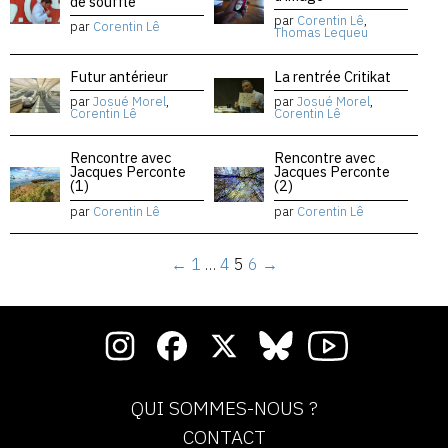
de souffle
par
Corentin Lê
,
par
Corentin Lê
Thomas Lequeu
Futur antérieur
La rentrée Critikat
par
Josué Morel
,
par
Josué Morel
,
Corentin Lê
Corentin Lê
Rencontre avec
Rencontre avec
Jacques Perconte
Jacques Perconte
(1)
(2)
par
Corentin Lê
par
Corentin Lê
←
1
…
4
5
6
→
QUI SOMMES-NOUS ?
CONTACT