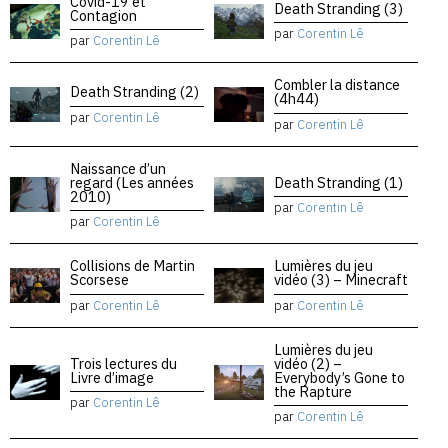
Covid-19 et
Death Stranding (3)
Contagion
par
Corentin Lê
par
Corentin Lê
Combler la distance
Death Stranding (2)
(4h44)
par
Corentin Lê
par
Corentin Lê
Naissance d’un
regard (Les années
Death Stranding (1)
2010)
par
Corentin Lê
par
Corentin Lê
Collisions de Martin
Lumières du jeu
Scorsese
vidéo (3) – Minecraft
par
Corentin Lê
par
Corentin Lê
Lumières du jeu
Trois lectures du
vidéo (2) –
Livre d’image
Everybody’s Gone to
the Rapture
par
Corentin Lê
par
Corentin Lê