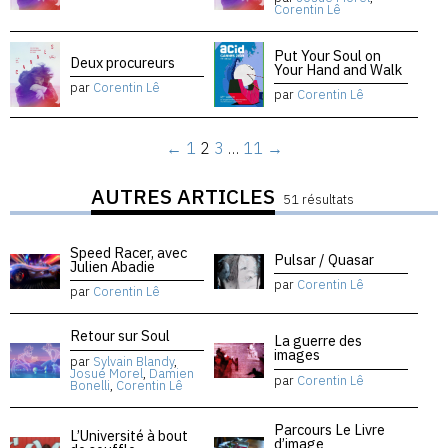
Corentin Lê
Put Your Soul on
Deux procureurs
Your Hand and Walk
par
Corentin Lê
par
Corentin Lê
←
1
2
3
…
11
→
AUTRES ARTICLES
51 résultats
Speed Racer, avec
Pulsar / Quasar
Julien Abadie
par
Corentin Lê
par
Corentin Lê
Retour sur Soul
La guerre des
images
par
Sylvain Blandy
,
Josué Morel
,
Damien
par
Corentin Lê
Bonelli
,
Corentin Lê
Parcours Le Livre
L’Université à bout
d’image