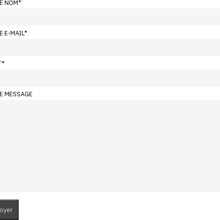
E NOM
*
E E-MAIL
*
T
*
E MESSAGE