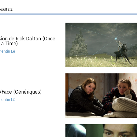
ésultats
sion de Rick Dalton (Once
 a Time)
rentin Lê
/Face (Génériques)
rentin Lê