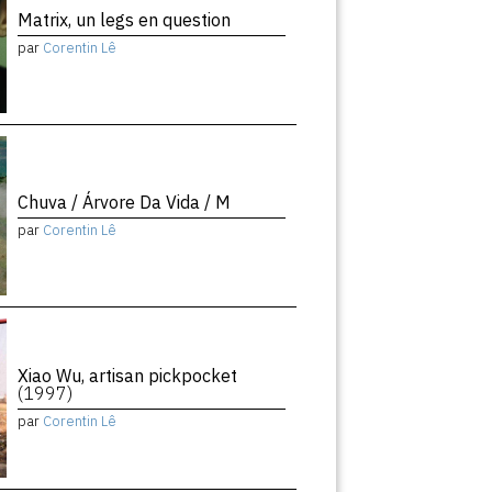
Matrix, un legs en question
par
Corentin Lê
Chuva / Árvore Da Vida / M
par
Corentin Lê
Xiao Wu, artisan pickpocket
(1997)
par
Corentin Lê