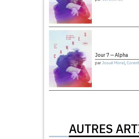
Jour 7 — Alpha
par
Josué Morel
,
Corent
AUTRES ART