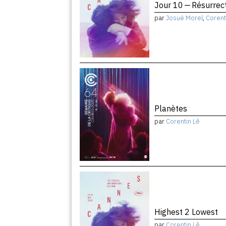
Jour 10 — Résurrec
par
Josué Morel
,
Corent
Planètes
par
Corentin Lê
Highest 2 Lowest
par
Corentin Lê