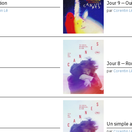
tion
Jour 9 — Ou
in Lê
par
Corentin L
Jour 8 — Ro
par
Corentin L
Un simple a
par
Corentin L