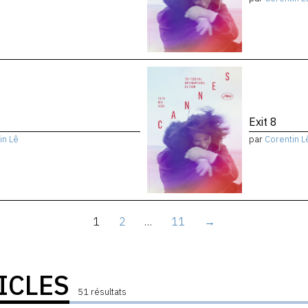
Exit 8
in Lê
par
Corentin L
1
2
…
11
→
ICLES
51 résultats