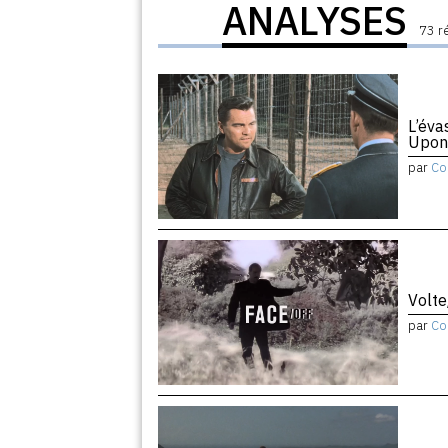
ANALYSES
73 r
L’éva
Upon
par
Co
Volte
par
Co