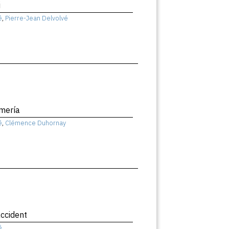
i
ê
,
Pierre-Jean Delvolvé
mería
ê
,
Clémence Duhornay
ccident
ê