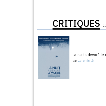
CRITIQUES
21
La nuit a dévoré l
par
Corentin Lê