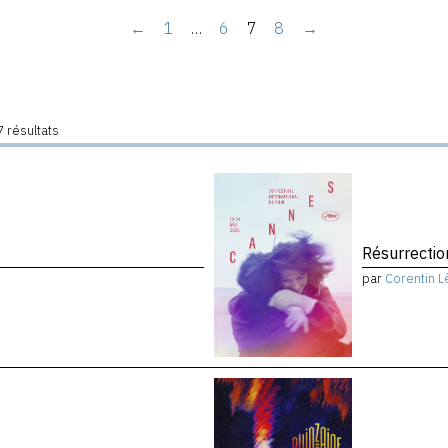
←
1
…
6
7
8
→
 résultats
Résurrectio
par
Corentin L