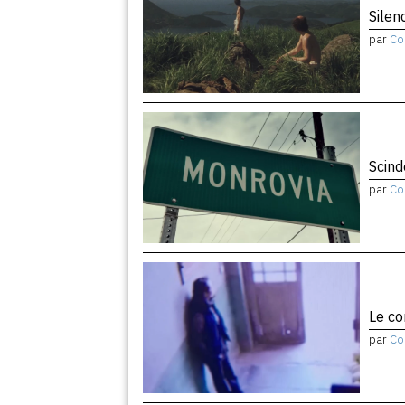
Silen
par
Co
Scind
par
Co
Le co
par
Co