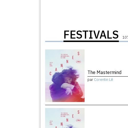
FESTIVALS
107
The Mastermind
par
Corentin Lê