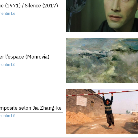
ce (1971) / Silence (2017)
rentin Lê
er l’espace (Monrovia)
rentin Lê
mposite selon Jia Zhang-ke
rentin Lê