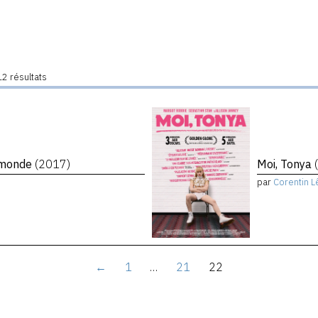
2 résultats
e monde
(2017)
Moi, Tonya
par
Corentin L
←
1
…
21
22