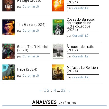
Ravage
(2025)
(2024)
par
Corentin Lê
par
Corentin Lê
Covas do Barroso,
chronique d’une
The Gazer
(2024)
lutte collective
(2024)
par
Corentin Lê
par
Corentin Lê
Grand Theft Hamlet
À l’ouest des rails
(2024)
(2002)
par
Corentin Lê
par
Corentin Lê
Mufasa : Le Roi Lion
Pepe
(2024)
(2024)
par
Corentin Lê
par
Corentin Lê
←
1
2
3
4
…
22
→
ANALYSES
73 résultats