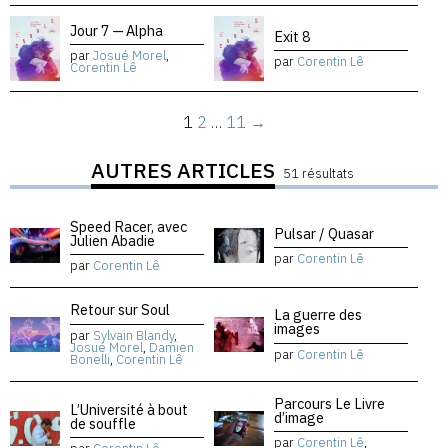
Jour 7 — Alpha
Exit 8
par
Josué Morel
,
par
Corentin Lê
Corentin Lê
1
2
…
11
→
AUTRES ARTICLES
51 résultats
Speed Racer, avec
Pulsar / Quasar
Julien Abadie
par
Corentin Lê
par
Corentin Lê
Retour sur Soul
La guerre des
images
par
Sylvain Blandy
,
Josué Morel
,
Damien
par
Corentin Lê
Bonelli
,
Corentin Lê
Parcours Le Livre
L’Université à bout
d’image
de souffle
par
Corentin Lê
,