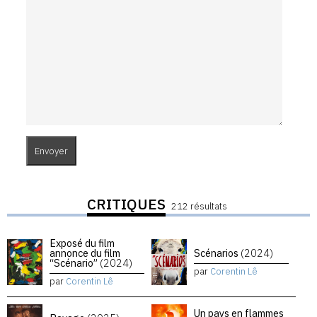
CRITIQUES
212 résultats
Exposé du film
annonce du film
Scénarios
(2024)
“Scénario”
(2024)
par
Corentin Lê
par
Corentin Lê
Un pays en flammes