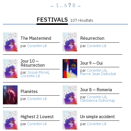
←
1
…
6
7
8
→
FESTIVALS
107 résultats
The Mastermind
Résurrection
par
Corentin Lê
par
Corentin Lê
Jour 10 —
Jour 9 — Oui
Résurrection
par
Corentin Lê
,
par
Josué Morel
,
Pierre-Jean Delvolvé
Corentin Lê
Jour 8 — Romería
Planètes
par
Corentin Lê
,
par
Corentin Lê
Clémence Duhornay
Highest 2 Lowest
Un simple accident
par
Corentin Lê
par
Corentin Lê