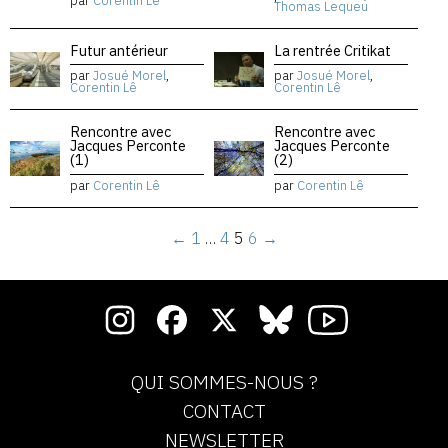
par
Corentin Lê
Thomas Lequeu
Futur antérieur
La rentrée Critikat
par
Josué Morel
,
par
Josué Morel
,
Corentin Lê
Corentin Lê
Rencontre avec
Rencontre avec
Jacques Perconte
Jacques Perconte
(1)
(2)
par
Corentin Lê
par
Corentin Lê
←
1
…
4
5
6
→
QUI SOMMES-NOUS ?
CONTACT
NEWSLETTER