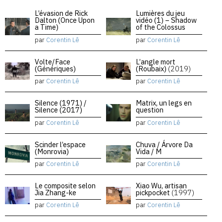
L’évasion de Rick
Lumières du jeu
Dalton (Once Upon
vidéo (1) – Shadow
a Time)
of the Colossus
par
Corentin Lê
par
Corentin Lê
Volte/Face
L’angle mort
(Génériques)
(Roubaix)
(2019)
par
Corentin Lê
par
Corentin Lê
Silence (1971) /
Matrix, un legs en
Silence (2017)
question
par
Corentin Lê
par
Corentin Lê
Scinder l’espace
Chuva / Árvore Da
(Monrovia)
Vida / M
par
Corentin Lê
par
Corentin Lê
Le composite selon
Xiao Wu, artisan
Jia Zhang-ke
pickpocket
(1997)
par
Corentin Lê
par
Corentin Lê