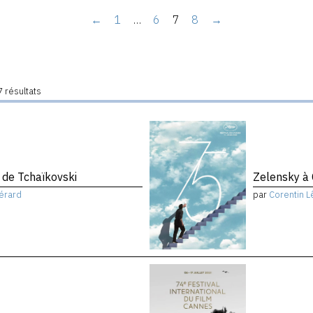
←
1
…
6
7
8
→
 résultats
de Tchaïkovski
Zelensky à
érard
par
Corentin L