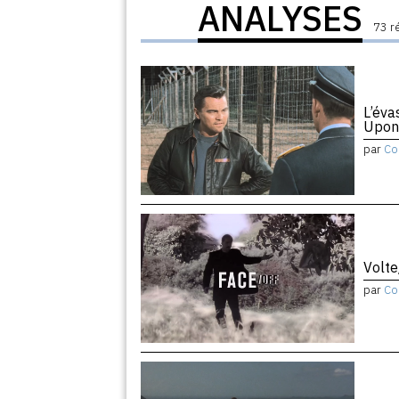
ANALYSES
73 r
L’éva
Upon
par
Co
Volte
par
Co