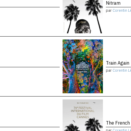
Nitram
par
Corentin L
Train Again
par
Corentin L
The French
par
Corentin L