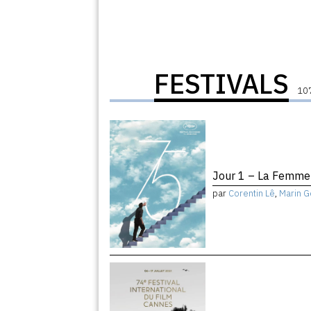
FESTIVALS
107
Jour 1 – La Femme 
par
Corentin Lê
,
Marin G