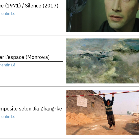
ce (1971) / Silence (2017)
rentin Lê
er l’espace (Monrovia)
rentin Lê
mposite selon Jia Zhang-ke
rentin Lê