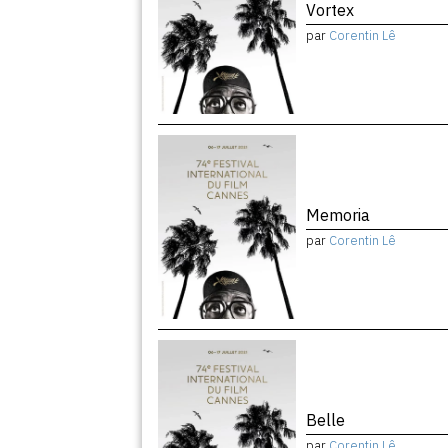
Vortex
par
Corentin Lê
Memoria
par
Corentin Lê
Belle
par
Corentin Lê