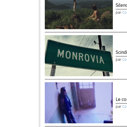
Silen
par
Co
Scind
par
Co
Le co
par
Co