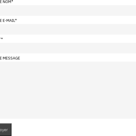
E NOM
*
E E-MAIL
*
T
*
E MESSAGE