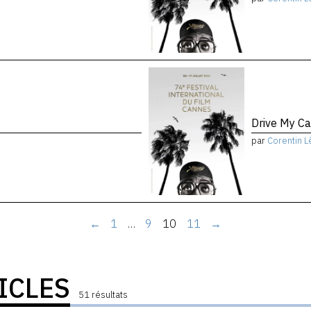
Drive My Ca
par
Corentin L
←
1
…
9
10
11
→
ICLES
51 résultats