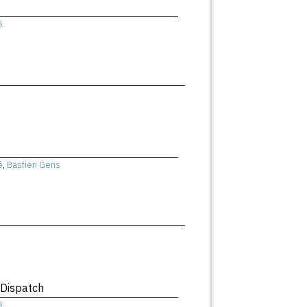
ê
ê
,
Bastien Gens
 Dispatch
ê