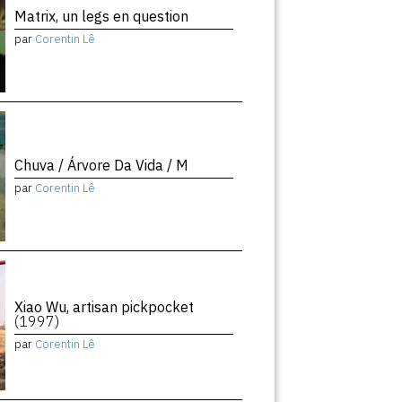
Matrix, un legs en question
par
Corentin Lê
Chuva / Árvore Da Vida / M
par
Corentin Lê
Xiao Wu, artisan pickpocket
(1997)
par
Corentin Lê