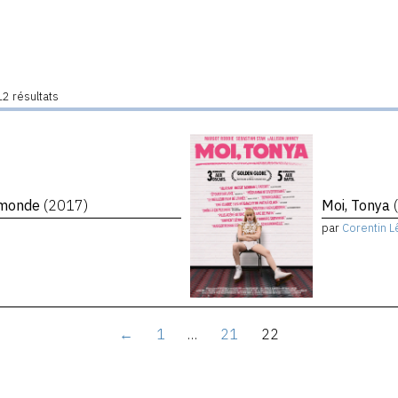
2 résultats
e monde
(2017)
Moi, Tonya
par
Corentin L
←
1
…
21
22