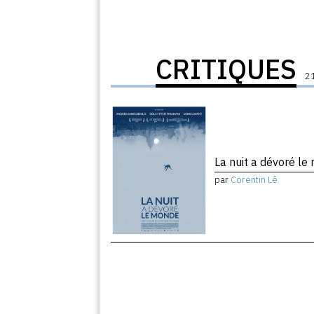
CRITIQUES
21
La nuit a dévoré l
par
Corentin Lê