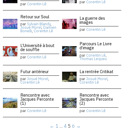
par
Corentin Lê
par
Corentin Lê
Retour sur Soul
La guerre des
images
par
Sylvain Blandy
,
Josué Morel
,
Damien
par
Corentin Lê
Bonelli
,
Corentin Lê
Parcours Le Livre
L’Université à bout
d’image
de souffle
par
Corentin Lê
,
par
Corentin Lê
Thomas Lequeu
Futur antérieur
La rentrée Critikat
par
Josué Morel
,
par
Josué Morel
,
Corentin Lê
Corentin Lê
Rencontre avec
Rencontre avec
Jacques Perconte
Jacques Perconte
(1)
(2)
par
Corentin Lê
par
Corentin Lê
←
1
…
4
5
6
→