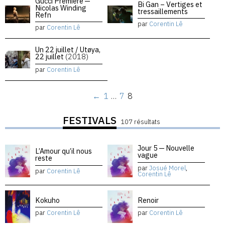
Gucci Premiere —
Bi Gan – Vertiges et
Nicolas Winding
tressaillements
Refn
par
Corentin Lê
par
Corentin Lê
Un 22 juillet / Utøya,
22 juillet
(2018)
par
Corentin Lê
←
1
…
7
8
FESTIVALS
107 résultats
Jour 5 — Nouvelle
L’Amour qu’il nous
vague
reste
par
Josué Morel
,
par
Corentin Lê
Corentin Lê
Kokuho
Renoir
par
Corentin Lê
par
Corentin Lê