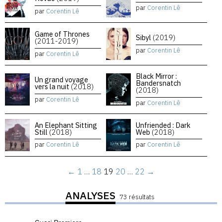
par
Corentin Lê
par
Corentin Lê
Game of Thrones
Sibyl
(2019)
(2011-2019)
par
Corentin Lê
par
Corentin Lê
Black Mirror :
Un grand voyage
Bandersnatch
vers la nuit
(2018)
(2018)
par
Corentin Lê
par
Corentin Lê
An Elephant Sitting
Unfriended : Dark
Still
(2018)
Web
(2018)
par
Corentin Lê
par
Corentin Lê
←
1
…
18
19
20
…
22
→
ANALYSES
73 résultats