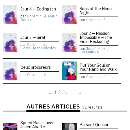
Sons of the Neon
Jour 4 — Eddington
Night
par
Corentin Lê
,
Marin
Gérard
par
Corentin Lê
Jour 2 — Mission :
Jour 3 — Sirāt
Impossible — The
Final Reckoning
par
Corentin Lê
,
Pierre-Jean Delvolvé
par
Josué Morel
,
Corentin Lê
Put Your Soul on
Deux procureurs
Your Hand and Walk
par
Corentin Lê
par
Corentin Lê
←
1
2
3
…
11
→
AUTRES ARTICLES
51 résultats
Speed Racer, avec
Pulsar / Quasar
Julien Abadie