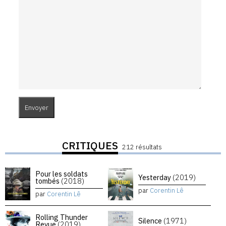
CRITIQUES
212 résultats
Pour les soldats
Yesterday
(2019)
tombés
(2018)
par
Corentin Lê
par
Corentin Lê
Rolling Thunder
Silence
(1971)
Revue
(2019)